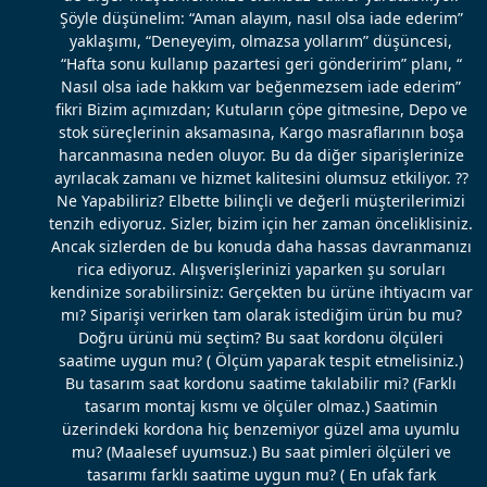
Şöyle düşünelim: “Aman alayım, nasıl olsa iade ederim”
yaklaşımı, “Deneyeyim, olmazsa yollarım” düşüncesi,
“Hafta sonu kullanıp pazartesi geri gönderirim” planı, “
Nasıl olsa iade hakkım var beğenmezsem iade ederim”
fikri Bizim açımızdan; Kutuların çöpe gitmesine, Depo ve
stok süreçlerinin aksamasına, Kargo masraflarının boşa
harcanmasına neden oluyor. Bu da diğer siparişlerinize
ayrılacak zamanı ve hizmet kalitesini olumsuz etkiliyor. ??
Ne Yapabiliriz? Elbette bilinçli ve değerli müşterilerimizi
tenzih ediyoruz. Sizler, bizim için her zaman önceliklisiniz.
Ancak sizlerden de bu konuda daha hassas davranmanızı
rica ediyoruz. Alışverişlerinizi yaparken şu soruları
kendinize sorabilirsiniz: Gerçekten bu ürüne ihtiyacım var
mı? Siparişi verirken tam olarak istediğim ürün bu mu?
Doğru ürünü mü seçtim? Bu saat kordonu ölçüleri
saatime uygun mu? ( Ölçüm yaparak tespit etmelisiniz.)
Bu tasarım saat kordonu saatime takılabilir mi? (Farklı
tasarım montaj kısmı ve ölçüler olmaz.) Saatimin
üzerindeki kordona hiç benzemiyor güzel ama uyumlu
mu? (Maalesef uyumsuz.) Bu saat pimleri ölçüleri ve
tasarımı farklı saatime uygun mu? ( En ufak fark