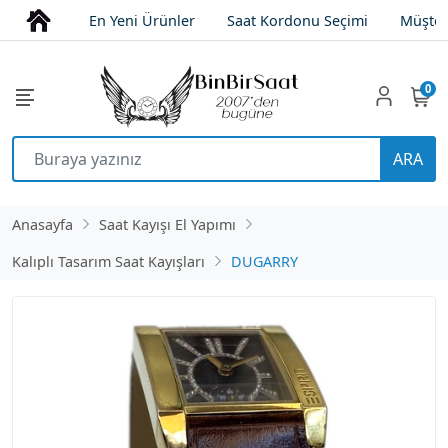
En Yeni Ürünler
Saat Kordonu Seçimi
Müşter
0
ARA
Anasayfa
Saat Kayışı El Yapımı
Kalıplı Tasarım Saat Kayışları
DUGARRY