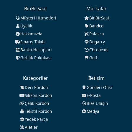
BinBirSaat
Markalar
Müşteri Hizmetleri
BinBirSaat
Üyelik
Bandco
Hakkımızda
Palasca
Sipariş Takibi
Dugarry
Banka Hesapları
Chronexis
Gizlilik Politikası
Golf
Kategoriler
İletişim
Deri Kordon
Gönderi Ofisi
Silikon Kordon
E-Posta
Çelik Kordon
Bize Ulaşın
Tekstil Kordon
Medya
Yedek Parça
Aletler