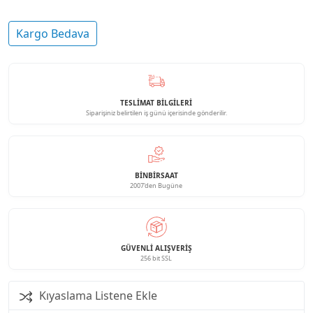
Kargo Bedava
TESLİMAT BİLGİLERİ
Siparişiniz belirtilen iş günü içerisinde gönderilir.
BINBIRSAAT
2007'den Bugüne
GÜVENLI ALIŞVERIŞ
256 bit SSL
Kıyaslama Listene Ekle