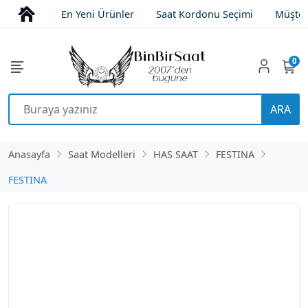
En Yeni Ürünler
Saat Kordonu Seçimi
Müşter
0
ARA
Anasayfa
Saat Modelleri
HAS SAAT
FESTINA
FESTINA