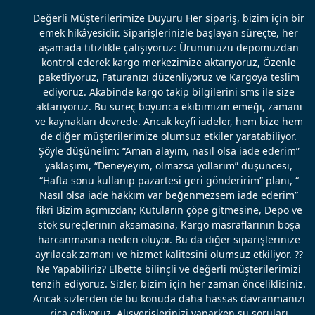
Değerli Müşterilerimize Duyuru Her sipariş, bizim için bir
emek hikâyesidir. Siparişlerinizle başlayan süreçte, her
aşamada titizlikle çalışıyoruz: Ürününüzü depomuzdan
kontrol ederek kargo merkezimize aktarıyoruz, Özenle
paketliyoruz, Faturanızı düzenliyoruz ve Kargoya teslim
ediyoruz. Akabinde kargo takip bilgilerini sms ile size
aktarıyoruz. Bu süreç boyunca ekibimizin emeği, zamanı
ve kaynakları devrede. Ancak keyfi iadeler, hem bize hem
de diğer müşterilerimize olumsuz etkiler yaratabiliyor.
Şöyle düşünelim: “Aman alayım, nasıl olsa iade ederim”
yaklaşımı, “Deneyeyim, olmazsa yollarım” düşüncesi,
“Hafta sonu kullanıp pazartesi geri gönderirim” planı, “
Nasıl olsa iade hakkım var beğenmezsem iade ederim”
fikri Bizim açımızdan; Kutuların çöpe gitmesine, Depo ve
stok süreçlerinin aksamasına, Kargo masraflarının boşa
harcanmasına neden oluyor. Bu da diğer siparişlerinize
ayrılacak zamanı ve hizmet kalitesini olumsuz etkiliyor. ??
Ne Yapabiliriz? Elbette bilinçli ve değerli müşterilerimizi
tenzih ediyoruz. Sizler, bizim için her zaman önceliklisiniz.
Ancak sizlerden de bu konuda daha hassas davranmanızı
rica ediyoruz. Alışverişlerinizi yaparken şu soruları