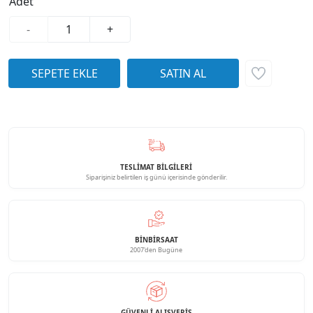
Adet
-
+
TESLİMAT BİLGİLERİ
Siparişiniz belirtilen iş günü içerisinde gönderilir.
BINBIRSAAT
2007'den Bugüne
GÜVENLI ALIŞVERIŞ