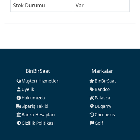
Stok Durumu
Var
BinBirSaat
Markalar
Müşteri Hizmetleri
BinBirSaat
Üyelik
Bandco
Hakkımızda
Palasca
Sipariş Takibi
Dugarry
Banka Hesapları
Chronexis
Gizlilik Politikası
Golf