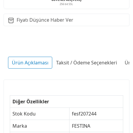
256 bit SSL
Fiyatı Düşünce Haber Ver
Ürün Açıklaması
Taksit / Ödeme Seçenekleri
Ürü
Diğer Özellikler
Stok Kodu
fesf207244
Marka
FESTINA