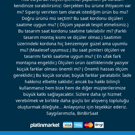
kendinize sorabilirsiniz: Gerçekten bu ürüne ihtiyacım var
mı? Siparişi verirken tam olarak istediğim ürün bu mu?
Doğru ürünü mü seçtim? Bu saat kordonu ölçüleri
saatime uygun mu? ( Ölçüm yaparak tespit etmelisiniz.)
Bu tasarım saat kordonu saatime takılabilir mi? (Farklı
tasarım montaj kısmı ve ölçüler olmaz.) Saatimin
üzerindeki kordona hiç benzemiyor güzel ama uyumlu
mu? (Maalesef uyumsuz.) Bu saat pimleri ölçüleri ve
tasarımı farklı saatime uygun mu? ( En ufak fark
montajına engeldir.) Ölçüleri ürün özelliklerinde yazıyor
küçük farklar olması önemli mi? ( Önemli hassas ölçüm
gereklidir.) Bu küçük sorular, büyük farklar yaratabilir. İade
hakkınız elbette saklıdır; ancak bu hakkı bilinçli
kullanmanız hem bize hem de diğer müşterilerimize
büyük katkı sağlayacaktır. Sizlere daha iyi hizmet
verebilmek ve birlikte daha güçlü bir alışveriş topluluğu
oluşturmak dileğiyle... Anlayışınız için teşekkür ederiz.
Saygılarımızla, BinBirSaat