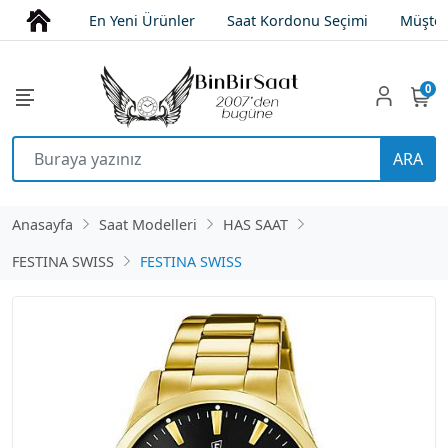
En Yeni Ürünler
Saat Kordonu Seçimi
Müşter
0
ARA
Anasayfa
Saat Modelleri
HAS SAAT
FESTINA SWISS
FESTINA SWISS