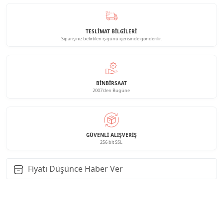
TESLİMAT BİLGİLERİ
Siparişiniz belirtilen iş günü içerisinde gönderilir.
BINBIRSAAT
2007'den Bugüne
GÜVENLI ALIŞVERIŞ
256 bit SSL
Fiyatı Düşünce Haber Ver