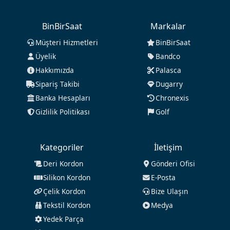
BinBirSaat
Markalar
Müşteri Hizmetleri
BinBirSaat
Üyelik
Bandco
Hakkımızda
Palasca
Sipariş Takibi
Dugarry
Banka Hesapları
Chronexis
Gizlilik Politikası
Golf
Kategoriler
İletişim
Deri Kordon
Gönderi Ofisi
Silikon Kordon
E-Posta
Çelik Kordon
Bize Ulaşın
Tekstil Kordon
Medya
Yedek Parça