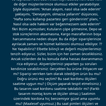
de diğer müşterilerimize olumsuz etkiler yaratabiliyor.
Şöyle düşünelim: “Aman alayım, nasıl olsa iade ederim”
yaklaşımı, “Deneyeyim, olmazsa yollarım” düşüncesi,
“Hafta sonu kullanıp pazartesi geri gönderirim” planı, “
Nasıl olsa iade hakkım var beğenmezsem iade ederim”
fikri Bizim açımızdan; Kutuların çöpe gitmesine, Depo ve
stok süreçlerinin aksamasına, Kargo masraflarının boşa
harcanmasına neden oluyor. Bu da diğer siparişlerinize
ayrılacak zamanı ve hizmet kalitesini olumsuz etkiliyor. ??
Ne Yapabiliriz? Elbette bilinçli ve değerli müşterilerimizi
tenzih ediyoruz. Sizler, bizim için her zaman önceliklisiniz.
Ancak sizlerden de bu konuda daha hassas davranmanızı
rica ediyoruz. Alışverişlerinizi yaparken şu soruları
kendinize sorabilirsiniz: Gerçekten bu ürüne ihtiyacım var
mı? Siparişi verirken tam olarak istediğim ürün bu mu?
Doğru ürünü mü seçtim? Bu saat kordonu ölçüleri
saatime uygun mu? ( Ölçüm yaparak tespit etmelisiniz.)
Bu tasarım saat kordonu saatime takılabilir mi? (Farklı
tasarım montaj kısmı ve ölçüler olmaz.) Saatimin
üzerindeki kordona hiç benzemiyor güzel ama uyumlu
mu? (Maalesef uyumsuz.) Bu saat pimleri ölçüleri ve