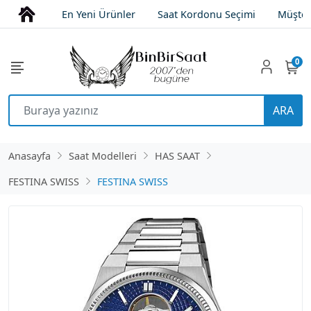
En Yeni Ürünler
Saat Kordonu Seçimi
Müşter
0
ARA
Anasayfa
Saat Modelleri
HAS SAAT
FESTINA SWISS
FESTINA SWISS