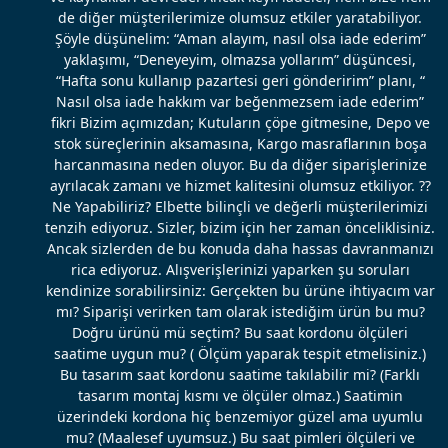
de diğer müşterilerimize olumsuz etkiler yaratabiliyor.
Şöyle düşünelim: “Aman alayım, nasıl olsa iade ederim”
yaklaşımı, “Deneyeyim, olmazsa yollarım” düşüncesi,
“Hafta sonu kullanıp pazartesi geri gönderirim” planı, “
Nasıl olsa iade hakkım var beğenmezsem iade ederim”
fikri Bizim açımızdan; Kutuların çöpe gitmesine, Depo ve
stok süreçlerinin aksamasına, Kargo masraflarının boşa
harcanmasına neden oluyor. Bu da diğer siparişlerinize
ayrılacak zamanı ve hizmet kalitesini olumsuz etkiliyor. ??
Ne Yapabiliriz? Elbette bilinçli ve değerli müşterilerimizi
tenzih ediyoruz. Sizler, bizim için her zaman önceliklisiniz.
Ancak sizlerden de bu konuda daha hassas davranmanızı
rica ediyoruz. Alışverişlerinizi yaparken şu soruları
kendinize sorabilirsiniz: Gerçekten bu ürüne ihtiyacım var
mı? Siparişi verirken tam olarak istediğim ürün bu mu?
Doğru ürünü mü seçtim? Bu saat kordonu ölçüleri
saatime uygun mu? ( Ölçüm yaparak tespit etmelisiniz.)
Bu tasarım saat kordonu saatime takılabilir mi? (Farklı
tasarım montaj kısmı ve ölçüler olmaz.) Saatimin
üzerindeki kordona hiç benzemiyor güzel ama uyumlu
mu? (Maalesef uyumsuz.) Bu saat pimleri ölçüleri ve