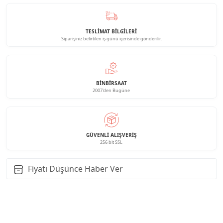
TESLİMAT BİLGİLERİ
Siparişiniz belirtilen iş günü içerisinde gönderilir.
BINBIRSAAT
2007'den Bugüne
GÜVENLI ALIŞVERIŞ
256 bit SSL
Fiyatı Düşünce Haber Ver