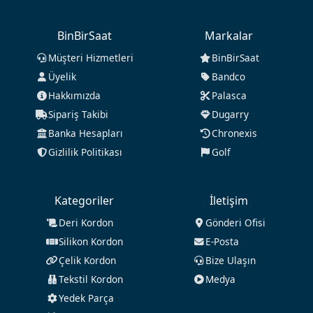
BinBirSaat
Markalar
Müşteri Hizmetleri
BinBirSaat
Üyelik
Bandco
Hakkımızda
Palasca
Sipariş Takibi
Dugarry
Banka Hesapları
Chronexis
Gizlilik Politikası
Golf
Kategoriler
İletişim
Deri Kordon
Gönderi Ofisi
Silikon Kordon
E-Posta
Çelik Kordon
Bize Ulaşın
Tekstil Kordon
Medya
Yedek Parça