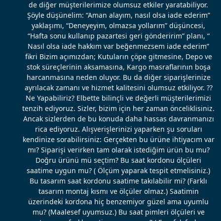
de diğer müşterilerimize olumsuz etkiler yaratabiliyor.
Şöyle düşünelim: “Aman alayım, nasıl olsa iade ederim”
yaklaşımı, “Deneyeyim, olmazsa yollarım” düşüncesi,
“Hafta sonu kullanıp pazartesi geri gönderirim” planı, “
Nasıl olsa iade hakkım var beğenmezsem iade ederim”
fikri Bizim açımızdan; Kutuların çöpe gitmesine, Depo ve
stok süreçlerinin aksamasına, Kargo masraflarının boşa
harcanmasına neden oluyor. Bu da diğer siparişlerinize
ayrılacak zamanı ve hizmet kalitesini olumsuz etkiliyor. ??
Ne Yapabiliriz? Elbette bilinçli ve değerli müşterilerimizi
tenzih ediyoruz. Sizler, bizim için her zaman önceliklisiniz.
Ancak sizlerden de bu konuda daha hassas davranmanızı
rica ediyoruz. Alışverişlerinizi yaparken şu soruları
kendinize sorabilirsiniz: Gerçekten bu ürüne ihtiyacım var
mı? Siparişi verirken tam olarak istediğim ürün bu mu?
Doğru ürünü mü seçtim? Bu saat kordonu ölçüleri
saatime uygun mu? ( Ölçüm yaparak tespit etmelisiniz.)
Bu tasarım saat kordonu saatime takılabilir mi? (Farklı
tasarım montaj kısmı ve ölçüler olmaz.) Saatimin
üzerindeki kordona hiç benzemiyor güzel ama uyumlu
mu? (Maalesef uyumsuz.) Bu saat pimleri ölçüleri ve