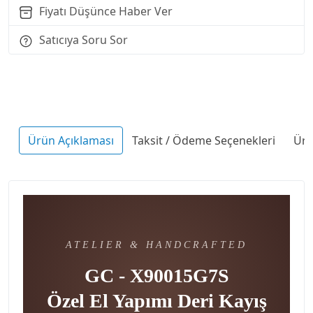
Fiyatı Düşünce Haber Ver
Satıcıya Soru Sor
Ürün Açıklaması
Taksit / Ödeme Seçenekleri
Ürü
ATELIER & HANDCRAFTED
GC - X90015G7S
Özel El Yapımı Deri Kayış