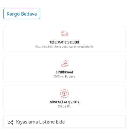
Kargo Bedava
TESLİMAT BİLGİLERİ
Siparişiniz belirtilen iş günü içerisinde gönderilir.
BINBIRSAAT
2007'den Bugüne
GÜVENLI ALIŞVERIŞ
256 bit SSL
Kıyaslama Listene Ekle