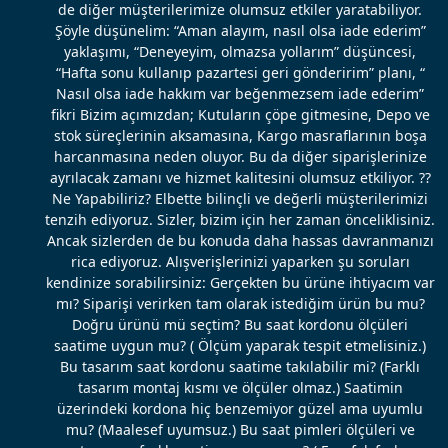
de diğer müşterilerimize olumsuz etkiler yaratabiliyor.
Şöyle düşünelim: “Aman alayım, nasıl olsa iade ederim”
yaklaşımı, “Deneyeyim, olmazsa yollarım” düşüncesi,
“Hafta sonu kullanıp pazartesi geri gönderirim” planı, “
Nasıl olsa iade hakkım var beğenmezsem iade ederim”
fikri Bizim açımızdan; Kutuların çöpe gitmesine, Depo ve
stok süreçlerinin aksamasına, Kargo masraflarının boşa
harcanmasına neden oluyor. Bu da diğer siparişlerinize
ayrılacak zamanı ve hizmet kalitesini olumsuz etkiliyor. ??
Ne Yapabiliriz? Elbette bilinçli ve değerli müşterilerimizi
tenzih ediyoruz. Sizler, bizim için her zaman önceliklisiniz.
Ancak sizlerden de bu konuda daha hassas davranmanızı
rica ediyoruz. Alışverişlerinizi yaparken şu soruları
kendinize sorabilirsiniz: Gerçekten bu ürüne ihtiyacım var
mı? Siparişi verirken tam olarak istediğim ürün bu mu?
Doğru ürünü mü seçtim? Bu saat kordonu ölçüleri
saatime uygun mu? ( Ölçüm yaparak tespit etmelisiniz.)
Bu tasarım saat kordonu saatime takılabilir mi? (Farklı
tasarım montaj kısmı ve ölçüler olmaz.) Saatimin
üzerindeki kordona hiç benzemiyor güzel ama uyumlu
mu? (Maalesef uyumsuz.) Bu saat pimleri ölçüleri ve