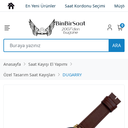
En Yeni Ürünler
Saat Kordonu Seçimi
Müşter
0
ARA
Anasayfa
Saat Kayışı El Yapımı
Özel Tasarım Saat Kayışları
DUGARRY