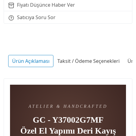
Fiyatı Düşünce Haber Ver
Satıcıya Soru Sor
Ürün Açıklaması
Taksit / Ödeme Seçenekleri
Ürü
ATELIER & HANDCRAFTED
GC - Y37002G7MF
Özel El Yapımı Deri Kayış