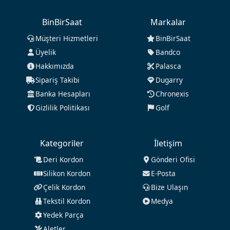
BinBirSaat
Markalar
Müşteri Hizmetleri
BinBirSaat
Üyelik
Bandco
Hakkımızda
Palasca
Sipariş Takibi
Dugarry
Banka Hesapları
Chronexis
Gizlilik Politikası
Golf
Kategoriler
İletişim
Deri Kordon
Gönderi Ofisi
Silikon Kordon
E-Posta
Çelik Kordon
Bize Ulaşın
Tekstil Kordon
Medya
Yedek Parça
Aletler