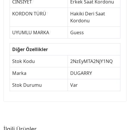
CİNSİYET
?
Erkek Saat Kordonu
KORDON TÜRÜ
?
Hakiki Deri Saat
Kordonu
UYUMLU MARKA
?
Guess
Diğer Özellikler
Stok Kodu
2NzEyMTA2NjY1NQ
Marka
DUGARRY
Stok Durumu
Var
İlgili Ürünler