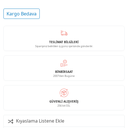
Kargo Bedava
TESLİMAT BİLGİLERİ
Siparişiniz belirtilen iş günü içerisinde gönderilir.
BINBIRSAAT
2007'den Bugüne
GÜVENLI ALIŞVERIŞ
256 bit SSL
Kıyaslama Listene Ekle