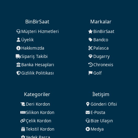
BinBirSaat
Markalar
Müşteri Hizmetleri
BinBirSaat
Üyelik
Bandco
Hakkımızda
Palasca
Sipariş Takibi
Dugarry
Banka Hesapları
Chronexis
Gizlilik Politikası
Golf
Kategoriler
İletişim
Deri Kordon
Gönderi Ofisi
Silikon Kordon
E-Posta
Çelik Kordon
Bize Ulaşın
Tekstil Kordon
Medya
Yedek Parça