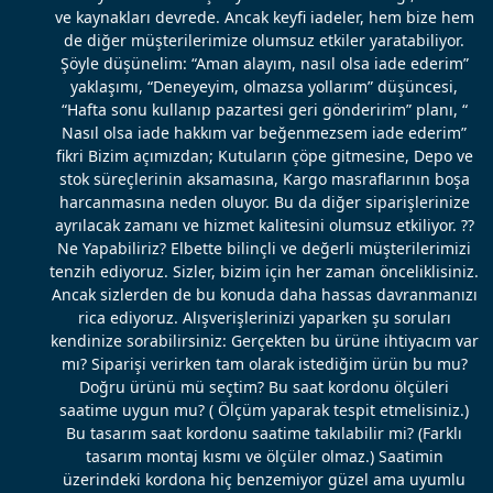
ve kaynakları devrede. Ancak keyfi iadeler, hem bize hem
de diğer müşterilerimize olumsuz etkiler yaratabiliyor.
Şöyle düşünelim: “Aman alayım, nasıl olsa iade ederim”
yaklaşımı, “Deneyeyim, olmazsa yollarım” düşüncesi,
“Hafta sonu kullanıp pazartesi geri gönderirim” planı, “
Nasıl olsa iade hakkım var beğenmezsem iade ederim”
fikri Bizim açımızdan; Kutuların çöpe gitmesine, Depo ve
stok süreçlerinin aksamasına, Kargo masraflarının boşa
harcanmasına neden oluyor. Bu da diğer siparişlerinize
ayrılacak zamanı ve hizmet kalitesini olumsuz etkiliyor. ??
Ne Yapabiliriz? Elbette bilinçli ve değerli müşterilerimizi
tenzih ediyoruz. Sizler, bizim için her zaman önceliklisiniz.
Ancak sizlerden de bu konuda daha hassas davranmanızı
rica ediyoruz. Alışverişlerinizi yaparken şu soruları
kendinize sorabilirsiniz: Gerçekten bu ürüne ihtiyacım var
mı? Siparişi verirken tam olarak istediğim ürün bu mu?
Doğru ürünü mü seçtim? Bu saat kordonu ölçüleri
saatime uygun mu? ( Ölçüm yaparak tespit etmelisiniz.)
Bu tasarım saat kordonu saatime takılabilir mi? (Farklı
tasarım montaj kısmı ve ölçüler olmaz.) Saatimin
üzerindeki kordona hiç benzemiyor güzel ama uyumlu