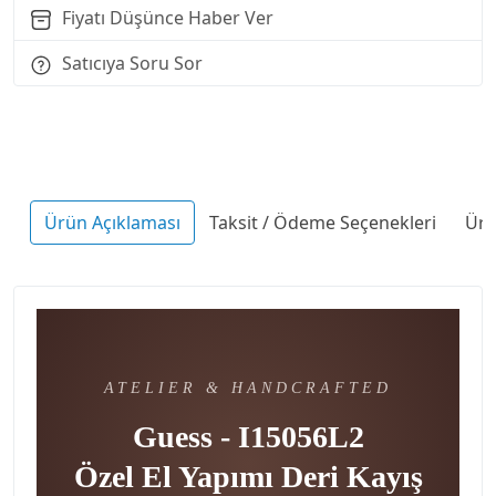
Fiyatı Düşünce Haber Ver
Satıcıya Soru Sor
Ürün Açıklaması
Taksit / Ödeme Seçenekleri
Ürü
ATELIER & HANDCRAFTED
Guess - I15056L2
Özel El Yapımı Deri Kayış