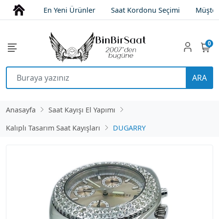
En Yeni Ürünler
Saat Kordonu Seçimi
Müşter
0
ARA
Anasayfa
Saat Kayışı El Yapımı
Kalıplı Tasarım Saat Kayışları
DUGARRY