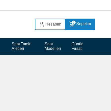
0
Sepetim
Hesabım
 
Saat Tamir 
Saat 
Günün 
Aletleri
Modelleri
Fırsatı