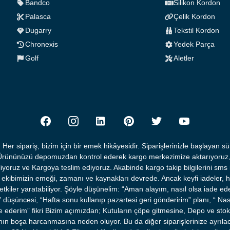
Bandco
Silikon Kordon
Palasca
Çelik Kordon
Dugarry
Tekstil Kordon
Chronexis
Yedek Parça
Golf
Aletler
Her sipariş, bizim için bir emek hikâyesidir. Siparişlerinizle başlayan sü
z: Ürününüzü depomuzdan kontrol ederek kargo merkezimize aktarıyoruz
iyoruz ve Kargoya teslim ediyoruz. Akabinde kargo takip bilgilerini sms i
 ekibimizin emeği, zamanı ve kaynakları devrede. Ancak keyfi iadeler,
etkiler yaratabiliyor. Şöyle düşünelim: “Aman alayım, nasıl olsa iade ed
düşüncesi, “Hafta sonu kullanıp pazartesi geri gönderirim” planı, “ Nası
derim” fikri Bizim açımızdan; Kutuların çöpe gitmesine, Depo ve stok 
ın boşa harcanmasına neden oluyor. Bu da diğer siparişlerinize ayrıl