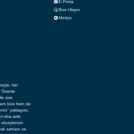
E-Posta
Bize Ulaşın
Medya
reçte, her
, Özenle
le size
 hem bize hem de
erim” yaklaşımı,
l olsa iade
süreçlerinin
acak zamanı ve