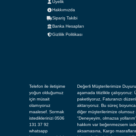
Üyelik
Hakkımızda
Sipariş Takibi
Banka Hesapları
Gizlilik Politikası
Telefon ile iletişime
Değerli Müşterilerimize Duyuru 
yoğun olduğumuz
aşamada titizlikle çalışıyoru
için müsait
paketliyoruz, Faturanızı düzenl
olamıyoruz
aktarıyoruz. Bu süreç boyunca
maalesef. Sormak
diğer müşterilerimize olumsuz 
istediklerinizi 0506
“Deneyeyim, olmazsa yollarım” 
131 37 92
hakkım var beğenmezsem iade e
whatsapp
aksamasına, Kargo masrafların