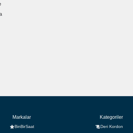
e
a
Markalar
Kategoriler
BinBirSaat
Deri Kordon