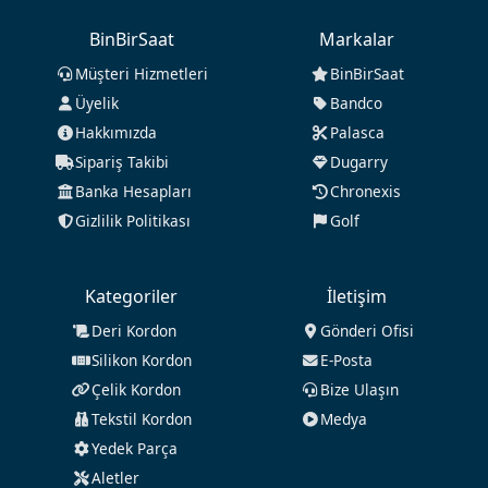
BinBirSaat
Markalar
Müşteri Hizmetleri
BinBirSaat
Üyelik
Bandco
Hakkımızda
Palasca
Sipariş Takibi
Dugarry
Banka Hesapları
Chronexis
Gizlilik Politikası
Golf
Kategoriler
İletişim
Deri Kordon
Gönderi Ofisi
Silikon Kordon
E-Posta
Çelik Kordon
Bize Ulaşın
Tekstil Kordon
Medya
Yedek Parça
Aletler