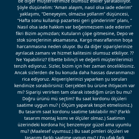
de diğer müşterilerimize olumsuz etkiler yaratabiliyor.
Şöyle düşünelim: “Aman alayım, nasıl olsa iade ederim”
yaklaşımı, “Deneyeyim, olmazsa yollarım” düşüncesi,
“Hafta sonu kullanıp pazartesi geri gönderirim” planı, “
Nasıl olsa iade hakkım var beğenmezsem iade ederim”
fikri Bizim açımızdan; Kutuların çöpe gitmesine, Depo ve
stok süreçlerinin aksamasına, Kargo masraflarının boşa
harcanmasına neden oluyor. Bu da diğer siparişlerinize
ayrılacak zamanı ve hizmet kalitesini olumsuz etkiliyor. ??
Ne Yapabiliriz? Elbette bilinçli ve değerli müşterilerimizi
tenzih ediyoruz. Sizler, bizim için her zaman önceliklisiniz.
Ancak sizlerden de bu konuda daha hassas davranmanızı
rica ediyoruz. Alışverişlerinizi yaparken şu soruları
kendinize sorabilirsiniz: Gerçekten bu ürüne ihtiyacım var
mı? Siparişi verirken tam olarak istediğim ürün bu mu?
Doğru ürünü mü seçtim? Bu saat kordonu ölçüleri
saatime uygun mu? ( Ölçüm yaparak tespit etmelisiniz.)
Bu tasarım saat kordonu saatime takılabilir mi? (Farklı
tasarım montaj kısmı ve ölçüler olmaz.) Saatimin
üzerindeki kordona hiç benzemiyor güzel ama uyumlu
mu? (Maalesef uyumsuz.) Bu saat pimleri ölçüleri ve
tasarımı farklı saatime uygun mu? ( En ufak fark