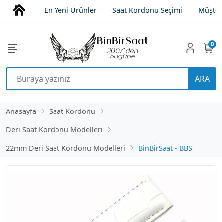
En Yeni Ürünler
Saat Kordonu Seçimi
Müşter
0
ARA
Anasayfa
Saat Kordonu
Deri Saat Kordonu Modelleri
22mm Deri Saat Kordonu Modelleri
BinBirSaat - BBS