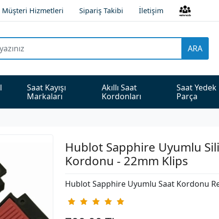
Müşteri Hizmetleri
Sipariş Takibi
İletişim
ARA
l 
Saat Kayışı 
Akıllı Saat 
Saat Yedek 
Markaları
Kordonları
Parça
Hublot Sapphire Uyumlu Sil
Kordonu - 22mm Klips
Hublot Sapphire Uyumlu Saat Kordonu Re