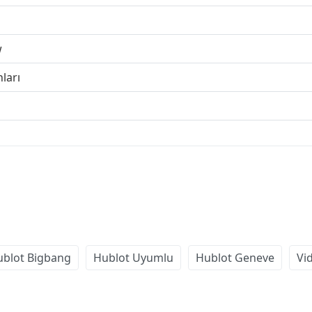
w
ları
blot Bigbang
Hublot Uyumlu
Hublot Geneve
Vi