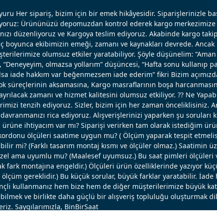
uru Her sipariş, bizim için bir emek hikâyesidir. Siparişlerinizle b
ışıyoruz: Ürününüzü depomuzdan kontrol ederek kargo merkezimize 
nızı düzenliyoruz ve Kargoya teslim ediyoruz. Akabinde kargo takip
reç boyunca ekibimizin emeği, zamanı ve kaynakları devrede. Ancak k
erilerimize olumsuz etkiler yaratabiliyor. Şöyle düşünelim: “Aman 
, “Deneyeyim, olmazsa yollarım” düşüncesi, “Hafta sonu kullanıp pa
 olsa iade hakkım var beğenmezsem iade ederim” fikri Bizim açımızd
ok süreçlerinin aksamasına, Kargo masraflarının boşa harcanmasın
ayrılacak zamanı ve hizmet kalitesini olumsuz etkiliyor. ?? Ne Yapabi
erimizi tenzih ediyoruz. Sizler, bizim için her zaman önceliklisiniz. 
avranmanızı rica ediyoruz. Alışverişlerinizi yaparken şu soruları 
u ürüne ihtiyacım var mı? Siparişi verirken tam olarak istediğim ü
ordonu ölçüleri saatime uygun mu? ( Ölçüm yaparak tespit etmelisi
bilir mi? (Farklı tasarım montaj kısmı ve ölçüler olmaz.) Saatimin ü
el ama uyumlu mu? (Maalesef uyumsuz.) Bu saat pimleri ölçüleri ve
 fark montajına engeldir.) Ölçüleri ürün özelliklerinde yazıyor küç
lçüm gereklidir.) Bu küçük sorular, büyük farklar yaratabilir. İade 
linçli kullanmanız hem bize hem de diğer müşterilerimize büyük katk
bilmek ve birlikte daha güçlü bir alışveriş topluluğu oluşturmak dil
eriz. Saygılarımızla, BinBirSaat