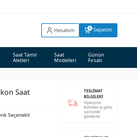
0
Sepetim
Hesabım
Saat Tamir 
Saat 
Günün 
Aletleri
Modelleri
Fırsatı
ikon Saat
TESLİMAT
BİLGİLERİ
Siparişiniz
belirtilen iş günü
içerisinde
nk Seçenekli
gönderilir.