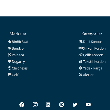
Markalar
Kategoriler
BinBirSaat
Deri Kordon
Bandco
Silikon Kordon
Palasca
Çelik Kordon
Dugarry
Tekstil Kordon
Chronexis
Yedek Parça
Golf
Aletler