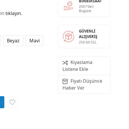
BINBIRSAAT
2007'den
Bugüne
çin
tıklayın.
GÜVENLI
ALIŞVERIŞ
Beyaz
Mavi
256 bit SSL
Kıyaslama
Listene Ekle
Fiyatı Düşünce
Haber Ver