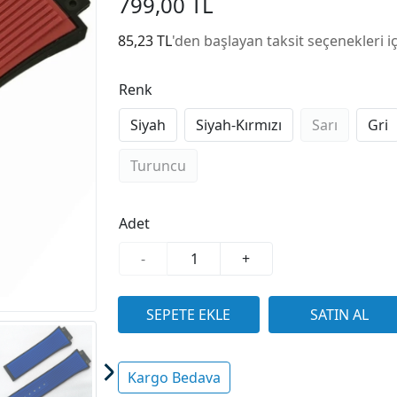
799,00 TL
85,23 TL
'den başlayan taksit seçenekleri i
Renk
Siyah
Siyah-Kırmızı
Sarı
Gri
Turuncu
Adet
-
+
Kargo Bedava