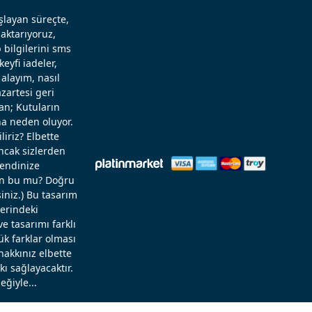
aşlayan süreçte,
aktarıyoruz,
 bilgilerini sms
eyfi iadeler,
alayım, nasıl
zartesi geri
an; Kutuların
a neden oluyor.
liriz? Elbette
Ancak sizlerden
kendinize
rün bu mu? Doğru
niz.) Bu tasarım
zerindeki
 tasarımı farklı
ük farklar olması
hakkınız elbette
ı sağlayacaktır.
eğiyle...