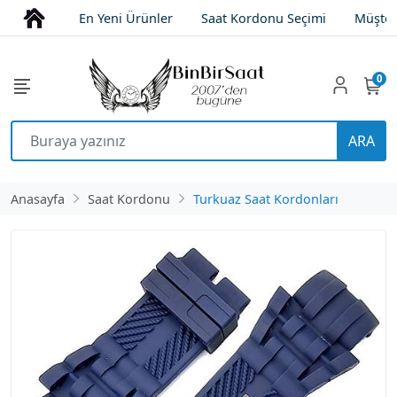
En Yeni Ürünler
Saat Kordonu Seçimi
Müşter
0
ARA
Anasayfa
Saat Kordonu
Turkuaz Saat Kordonları