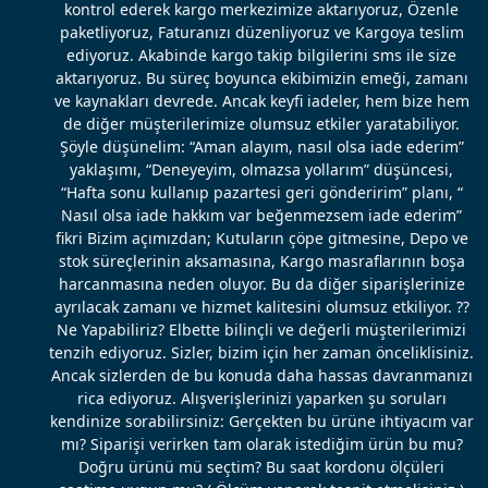
kontrol ederek kargo merkezimize aktarıyoruz, Özenle
paketliyoruz, Faturanızı düzenliyoruz ve Kargoya teslim
ediyoruz. Akabinde kargo takip bilgilerini sms ile size
aktarıyoruz. Bu süreç boyunca ekibimizin emeği, zamanı
ve kaynakları devrede. Ancak keyfi iadeler, hem bize hem
de diğer müşterilerimize olumsuz etkiler yaratabiliyor.
Şöyle düşünelim: “Aman alayım, nasıl olsa iade ederim”
yaklaşımı, “Deneyeyim, olmazsa yollarım” düşüncesi,
“Hafta sonu kullanıp pazartesi geri gönderirim” planı, “
Nasıl olsa iade hakkım var beğenmezsem iade ederim”
fikri Bizim açımızdan; Kutuların çöpe gitmesine, Depo ve
stok süreçlerinin aksamasına, Kargo masraflarının boşa
harcanmasına neden oluyor. Bu da diğer siparişlerinize
ayrılacak zamanı ve hizmet kalitesini olumsuz etkiliyor. ??
Ne Yapabiliriz? Elbette bilinçli ve değerli müşterilerimizi
tenzih ediyoruz. Sizler, bizim için her zaman önceliklisiniz.
Ancak sizlerden de bu konuda daha hassas davranmanızı
rica ediyoruz. Alışverişlerinizi yaparken şu soruları
kendinize sorabilirsiniz: Gerçekten bu ürüne ihtiyacım var
mı? Siparişi verirken tam olarak istediğim ürün bu mu?
Doğru ürünü mü seçtim? Bu saat kordonu ölçüleri