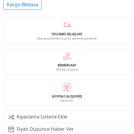
Kargo Bedava
TESLİMAT BİLGİLERİ
Siparişiniz belirtilen iş günü içerisinde gönderilir.
BINBIRSAAT
2007'den Bugüne
GÜVENLI ALIŞVERIŞ
256 bit SSL
Kıyaslama Listene Ekle
Fiyatı Düşünce Haber Ver