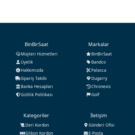
BinBirSaat
Markalar
Müşteri Hizmetleri
BinBirSaat
Üyelik
Bandco
Hakkımızda
Palasca
Sipariş Takibi
Dugarry
Banka Hesapları
Chronexis
Gizlilik Politikası
Golf
Kategoriler
İletişim
Deri Kordon
Gönderi Ofisi
Silikon Kordon
E-Posta