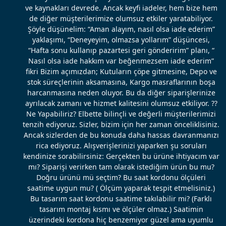
ve kaynakları devrede. Ancak keyfi iadeler, hem bize hem
de diğer müşterilerimize olumsuz etkiler yaratabiliyor.
Şöyle düşünelim: “Aman alayım, nasıl olsa iade ederim”
yaklaşımı, “Deneyeyim, olmazsa yollarım” düşüncesi,
“Hafta sonu kullanıp pazartesi geri gönderirim” planı, “
Nasıl olsa iade hakkım var beğenmezsem iade ederim”
fikri Bizim açımızdan; Kutuların çöpe gitmesine, Depo ve
stok süreçlerinin aksamasına, Kargo masraflarının boşa
harcanmasına neden oluyor. Bu da diğer siparişlerinize
ayrılacak zamanı ve hizmet kalitesini olumsuz etkiliyor. ??
Ne Yapabiliriz? Elbette bilinçli ve değerli müşterilerimizi
tenzih ediyoruz. Sizler, bizim için her zaman önceliklisiniz.
Ancak sizlerden de bu konuda daha hassas davranmanızı
rica ediyoruz. Alışverişlerinizi yaparken şu soruları
kendinize sorabilirsiniz: Gerçekten bu ürüne ihtiyacım var
mı? Siparişi verirken tam olarak istediğim ürün bu mu?
Doğru ürünü mü seçtim? Bu saat kordonu ölçüleri
saatime uygun mu? ( Ölçüm yaparak tespit etmelisiniz.)
Bu tasarım saat kordonu saatime takılabilir mi? (Farklı
tasarım montaj kısmı ve ölçüler olmaz.) Saatimin
üzerindeki kordona hiç benzemiyor güzel ama uyumlu