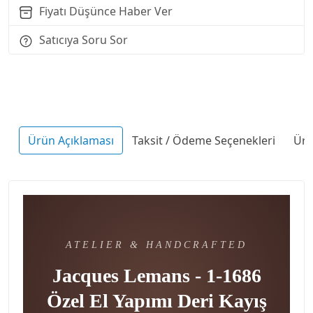
Fiyatı Düşünce Haber Ver
Satıcıya Soru Sor
Ürün Açıklaması
Taksit / Ödeme Seçenekleri
Ürü
ATELIER & HANDCRAFTED
Jacques Lemans - 1-1686
Özel El Yapımı Deri Kayış