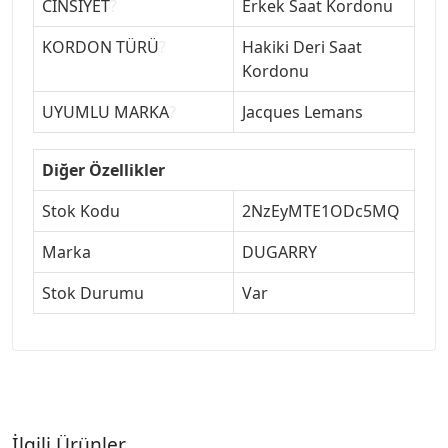
CİNSİYET
?
Erkek Saat Kordonu
KORDON TÜRÜ
?
Hakiki Deri Saat
Kordonu
UYUMLU MARKA
?
Jacques Lemans
Diğer Özellikler
Stok Kodu
2NzEyMTE1ODc5MQ
Marka
DUGARRY
Stok Durumu
Var
İlgili Ürünler