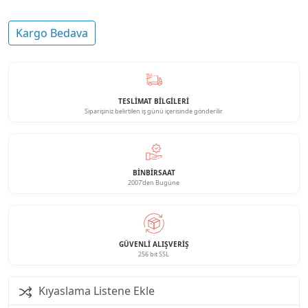
Kargo Bedava
TESLİMAT BİLGİLERİ
Siparişiniz belirtilen iş günü içerisinde gönderilir.
BINBIRSAAT
2007'den Bugüne
GÜVENLI ALIŞVERIŞ
256 bit SSL
Kıyaslama Listene Ekle