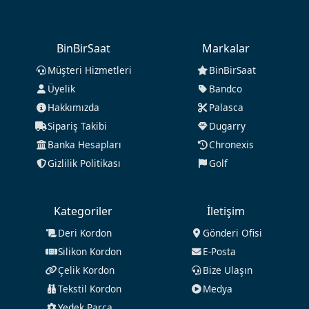
BinBirSaat
Markalar
Müşteri Hizmetleri
BinBirSaat
Üyelik
Bandco
Hakkımızda
Palasca
Sipariş Takibi
Dugarry
Banka Hesapları
Chronexis
Gizlilik Politikası
Golf
Kategoriler
İletişim
Deri Kordon
Gönderi Ofisi
Silikon Kordon
E-Posta
Çelik Kordon
Bize Ulaşın
Tekstil Kordon
Medya
Yedek Parça