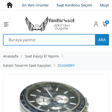
En Yeni Ürünler
Saat Kordonu Seçimi
Müşter
0
ARA
Anasayfa
Saat Kayışı El Yapımı
Kalıplı Tasarım Saat Kayışları
DUGARRY