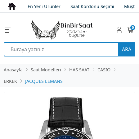
En Yeni Ürünler
Saat Kordonu Seçimi
Müşter
0
ARA
Anasayfa
Saat Modelleri
HAS SAAT
CASIO
ERKEK
JACQUES LEMANS