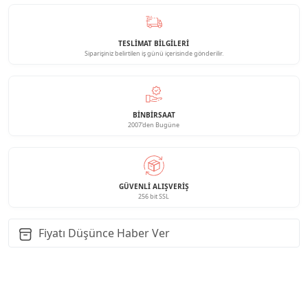
TESLİMAT BİLGİLERİ
Siparişiniz belirtilen iş günü içerisinde gönderilir.
BINBIRSAAT
2007'den Bugüne
GÜVENLI ALIŞVERIŞ
256 bit SSL
Fiyatı Düşünce Haber Ver