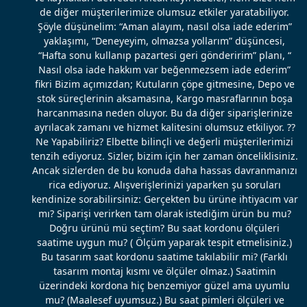
de diğer müşterilerimize olumsuz etkiler yaratabiliyor.
Şöyle düşünelim: “Aman alayım, nasıl olsa iade ederim”
yaklaşımı, “Deneyeyim, olmazsa yollarım” düşüncesi,
“Hafta sonu kullanıp pazartesi geri gönderirim” planı, “
Nasıl olsa iade hakkım var beğenmezsem iade ederim”
fikri Bizim açımızdan; Kutuların çöpe gitmesine, Depo ve
stok süreçlerinin aksamasına, Kargo masraflarının boşa
harcanmasına neden oluyor. Bu da diğer siparişlerinize
ayrılacak zamanı ve hizmet kalitesini olumsuz etkiliyor. ??
Ne Yapabiliriz? Elbette bilinçli ve değerli müşterilerimizi
tenzih ediyoruz. Sizler, bizim için her zaman önceliklisiniz.
Ancak sizlerden de bu konuda daha hassas davranmanızı
rica ediyoruz. Alışverişlerinizi yaparken şu soruları
kendinize sorabilirsiniz: Gerçekten bu ürüne ihtiyacım var
mı? Siparişi verirken tam olarak istediğim ürün bu mu?
Doğru ürünü mü seçtim? Bu saat kordonu ölçüleri
saatime uygun mu? ( Ölçüm yaparak tespit etmelisiniz.)
Bu tasarım saat kordonu saatime takılabilir mi? (Farklı
tasarım montaj kısmı ve ölçüler olmaz.) Saatimin
üzerindeki kordona hiç benzemiyor güzel ama uyumlu
mu? (Maalesef uyumsuz.) Bu saat pimleri ölçüleri ve