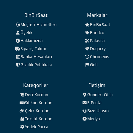
BinBirSaat
Markalar
Müşteri Hizmetleri
BinBirSaat
Üyelik
Bandco
Hakkımızda
Palasca
Sipariş Takibi
Dugarry
Banka Hesapları
Chronexis
Gizlilik Politikası
Golf
Kategoriler
İletişim
Deri Kordon
Gönderi Ofisi
Silikon Kordon
E-Posta
Çelik Kordon
Bize Ulaşın
Tekstil Kordon
Medya
Yedek Parça