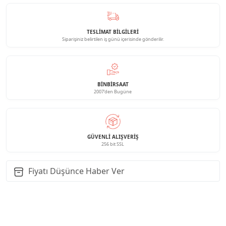
TESLİMAT BİLGİLERİ
Siparişiniz belirtilen iş günü içerisinde gönderilir.
BINBIRSAAT
2007'den Bugüne
GÜVENLI ALIŞVERIŞ
256 bit SSL
Fiyatı Düşünce Haber Ver