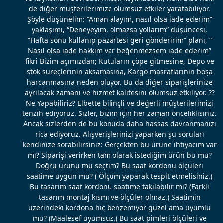
de diğer müşterilerimize olumsuz etkiler yaratabiliyor.
Şöyle düşünelim: “Aman alayım, nasıl olsa iade ederim”
yaklaşımı, “Deneyeyim, olmazsa yollarım” düşüncesi,
“Hafta sonu kullanıp pazartesi geri gönderirim” planı, “
Nasıl olsa iade hakkım var beğenmezsem iade ederim”
fikri Bizim açımızdan; Kutuların çöpe gitmesine, Depo ve
stok süreçlerinin aksamasına, Kargo masraflarının boşa
harcanmasına neden oluyor. Bu da diğer siparişlerinize
ayrılacak zamanı ve hizmet kalitesini olumsuz etkiliyor. ??
Ne Yapabiliriz? Elbette bilinçli ve değerli müşterilerimizi
tenzih ediyoruz. Sizler, bizim için her zaman önceliklisiniz.
Ancak sizlerden de bu konuda daha hassas davranmanızı
rica ediyoruz. Alışverişlerinizi yaparken şu soruları
kendinize sorabilirsiniz: Gerçekten bu ürüne ihtiyacım var
mı? Siparişi verirken tam olarak istediğim ürün bu mu?
Doğru ürünü mü seçtim? Bu saat kordonu ölçüleri
saatime uygun mu? ( Ölçüm yaparak tespit etmelisiniz.)
Bu tasarım saat kordonu saatime takılabilir mi? (Farklı
tasarım montaj kısmı ve ölçüler olmaz.) Saatimin
üzerindeki kordona hiç benzemiyor güzel ama uyumlu
mu? (Maalesef uyumsuz.) Bu saat pimleri ölçüleri ve