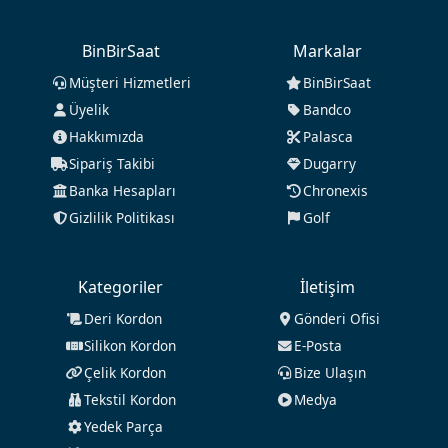
BinBirSaat
Markalar
Müşteri Hizmetleri
BinBirSaat
Üyelik
Bandco
Hakkımızda
Palasca
Sipariş Takibi
Dugarry
Banka Hesapları
Chronexis
Gizlilik Politikası
Golf
Kategoriler
İletişim
Deri Kordon
Gönderi Ofisi
Silikon Kordon
E-Posta
Çelik Kordon
Bize Ulaşın
Tekstil Kordon
Medya
Yedek Parça