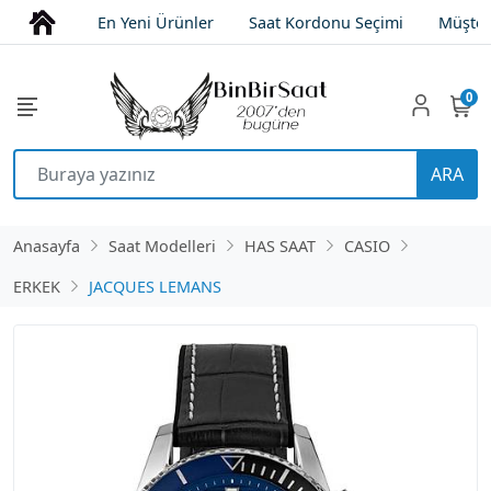
En Yeni Ürünler
Saat Kordonu Seçimi
Müşter
0
ARA
Anasayfa
Saat Modelleri
HAS SAAT
CASIO
ERKEK
JACQUES LEMANS