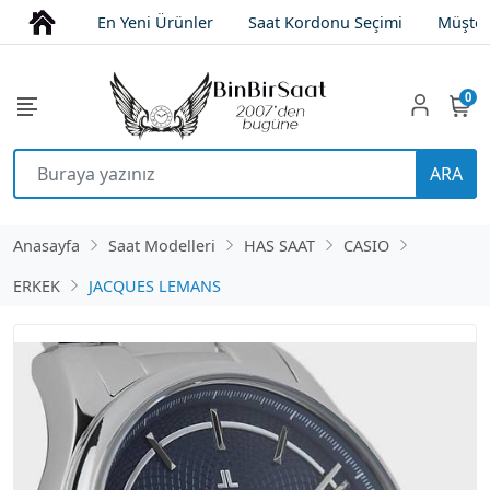
En Yeni Ürünler
Saat Kordonu Seçimi
Müşter
0
ARA
Anasayfa
Saat Modelleri
HAS SAAT
CASIO
ERKEK
JACQUES LEMANS