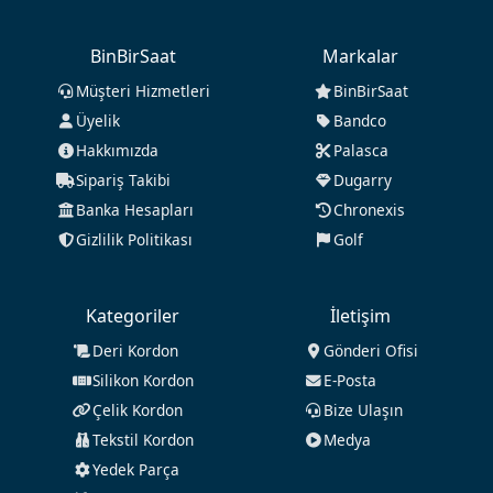
BinBirSaat
Markalar
Müşteri Hizmetleri
BinBirSaat
Üyelik
Bandco
Hakkımızda
Palasca
Sipariş Takibi
Dugarry
Banka Hesapları
Chronexis
Gizlilik Politikası
Golf
Kategoriler
İletişim
Deri Kordon
Gönderi Ofisi
Silikon Kordon
E-Posta
Çelik Kordon
Bize Ulaşın
Tekstil Kordon
Medya
Yedek Parça