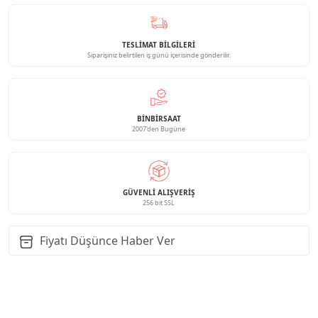
TESLİMAT BİLGİLERİ
Siparişiniz belirtilen iş günü içerisinde gönderilir.
BINBIRSAAT
2007'den Bugüne
GÜVENLI ALIŞVERIŞ
256 bit SSL
Fiyatı Düşünce Haber Ver