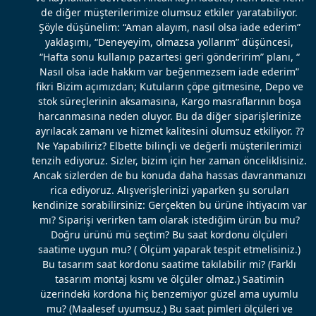
de diğer müşterilerimize olumsuz etkiler yaratabiliyor.
Şöyle düşünelim: “Aman alayım, nasıl olsa iade ederim”
yaklaşımı, “Deneyeyim, olmazsa yollarım” düşüncesi,
“Hafta sonu kullanıp pazartesi geri gönderirim” planı, “
Nasıl olsa iade hakkım var beğenmezsem iade ederim”
fikri Bizim açımızdan; Kutuların çöpe gitmesine, Depo ve
stok süreçlerinin aksamasına, Kargo masraflarının boşa
harcanmasına neden oluyor. Bu da diğer siparişlerinize
ayrılacak zamanı ve hizmet kalitesini olumsuz etkiliyor. ??
Ne Yapabiliriz? Elbette bilinçli ve değerli müşterilerimizi
tenzih ediyoruz. Sizler, bizim için her zaman önceliklisiniz.
Ancak sizlerden de bu konuda daha hassas davranmanızı
rica ediyoruz. Alışverişlerinizi yaparken şu soruları
kendinize sorabilirsiniz: Gerçekten bu ürüne ihtiyacım var
mı? Siparişi verirken tam olarak istediğim ürün bu mu?
Doğru ürünü mü seçtim? Bu saat kordonu ölçüleri
saatime uygun mu? ( Ölçüm yaparak tespit etmelisiniz.)
Bu tasarım saat kordonu saatime takılabilir mi? (Farklı
tasarım montaj kısmı ve ölçüler olmaz.) Saatimin
üzerindeki kordona hiç benzemiyor güzel ama uyumlu
mu? (Maalesef uyumsuz.) Bu saat pimleri ölçüleri ve