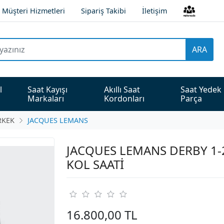
Müşteri Hizmetleri
Sipariş Takibi
İletişim
ARA
l 
Saat Kayışı 
Akıllı Saat 
Saat Yedek 
Markaları
Kordonları
Parça
RKEK
JACQUES LEMANS
JACQUES LEMANS DERBY 1-
KOL SAATİ
16.800,00 TL