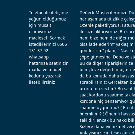
Telefon ile iletişime
Değerli Müşterilerimize Duy
yoğun olduğumuz
her aşamada titizlikle çal
için müsait
Özenle paketliyoruz, Fatura
olamıyoruz
ile size aktarıyoruz. Bu sü
maalesef. Sormak
hem bize hem de diğer müşt
istediklerinizi 0506
olsa iade ederim” yaklaşımı
131 37 92
gönderirim” planı, “ Nasıl
whatsapp
çöpe gitmesine, Depo ve st
hattımıza saatinizin
Bu da diğer siparişlerinize 
marka ve model
bilinçli ve değerli müşteril
kodunu yazarak
de bu konuda daha hassas d
iletebilirsiniz
sorabilirsiniz: Gerçekten b
ürünü mü seçtim? Bu saat k
saat kordonu saatime takıla
kordona hiç benzemiyor güz
saatime uygun mu? ( En ufak
önemli mi? ( Önemli hassas ö
saklıdır; ancak bu hakkı bi
Sizlere daha iyi hizmet vere
Anlayışınız için teşekkür ed