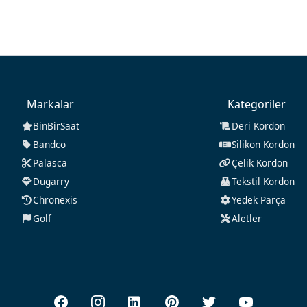
Markalar
Kategoriler
BinBirSaat
Deri Kordon
Bandco
Silikon Kordon
Palasca
Çelik Kordon
Dugarry
Tekstil Kordon
Chronexis
Yedek Parça
Golf
Aletler