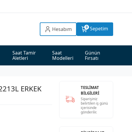
0
Sepetim
Hesabım
Saat Tamir 
Saat 
Günün 
Aletleri
Modelleri
Fırsatı
2213L ERKEK
TESLİMAT
BİLGİLERİ
Siparişiniz
belirtilen iş günü
içerisinde
gönderilir.