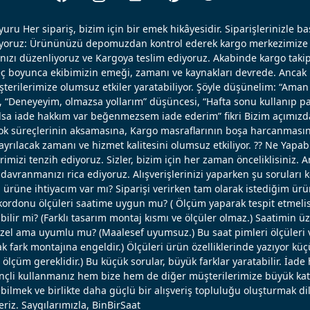
uru Her sipariş, bizim için bir emek hikâyesidir. Siparişlerinizle b
ışıyoruz: Ürününüzü depomuzdan kontrol ederek kargo merkezimize 
nızı düzenliyoruz ve Kargoya teslim ediyoruz. Akabinde kargo takip
reç boyunca ekibimizin emeği, zamanı ve kaynakları devrede. Ancak k
erilerimize olumsuz etkiler yaratabiliyor. Şöyle düşünelim: “Aman 
, “Deneyeyim, olmazsa yollarım” düşüncesi, “Hafta sonu kullanıp pa
 olsa iade hakkım var beğenmezsem iade ederim” fikri Bizim açımızd
ok süreçlerinin aksamasına, Kargo masraflarının boşa harcanmasın
ayrılacak zamanı ve hizmet kalitesini olumsuz etkiliyor. ?? Ne Yapabi
erimizi tenzih ediyoruz. Sizler, bizim için her zaman önceliklisiniz. 
avranmanızı rica ediyoruz. Alışverişlerinizi yaparken şu soruları 
u ürüne ihtiyacım var mı? Siparişi verirken tam olarak istediğim ü
ordonu ölçüleri saatime uygun mu? ( Ölçüm yaparak tespit etmelisi
bilir mi? (Farklı tasarım montaj kısmı ve ölçüler olmaz.) Saatimin ü
el ama uyumlu mu? (Maalesef uyumsuz.) Bu saat pimleri ölçüleri ve
 fark montajına engeldir.) Ölçüleri ürün özelliklerinde yazıyor küç
lçüm gereklidir.) Bu küçük sorular, büyük farklar yaratabilir. İade 
linçli kullanmanız hem bize hem de diğer müşterilerimize büyük katk
bilmek ve birlikte daha güçlü bir alışveriş topluluğu oluşturmak dil
eriz. Saygılarımızla, BinBirSaat