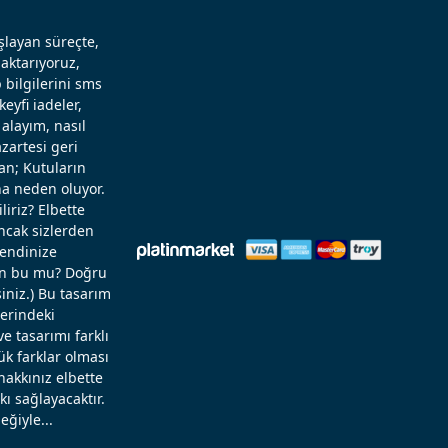
aşlayan süreçte,
aktarıyoruz,
 bilgilerini sms
eyfi iadeler,
alayım, nasıl
zartesi geri
an; Kutuların
a neden oluyor.
liriz? Elbette
Ancak sizlerden
kendinize
rün bu mu? Doğru
niz.) Bu tasarım
zerindeki
 tasarımı farklı
ük farklar olması
hakkınız elbette
ı sağlayacaktır.
eğiyle...