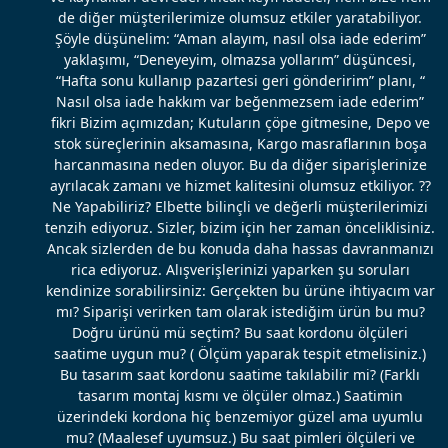
de diğer müşterilerimize olumsuz etkiler yaratabiliyor.
Şöyle düşünelim: “Aman alayım, nasıl olsa iade ederim”
yaklaşımı, “Deneyeyim, olmazsa yollarım” düşüncesi,
“Hafta sonu kullanıp pazartesi geri gönderirim” planı, “
Nasıl olsa iade hakkım var beğenmezsem iade ederim”
fikri Bizim açımızdan; Kutuların çöpe gitmesine, Depo ve
stok süreçlerinin aksamasına, Kargo masraflarının boşa
harcanmasına neden oluyor. Bu da diğer siparişlerinize
ayrılacak zamanı ve hizmet kalitesini olumsuz etkiliyor. ??
Ne Yapabiliriz? Elbette bilinçli ve değerli müşterilerimizi
tenzih ediyoruz. Sizler, bizim için her zaman önceliklisiniz.
Ancak sizlerden de bu konuda daha hassas davranmanızı
rica ediyoruz. Alışverişlerinizi yaparken şu soruları
kendinize sorabilirsiniz: Gerçekten bu ürüne ihtiyacım var
mı? Siparişi verirken tam olarak istediğim ürün bu mu?
Doğru ürünü mü seçtim? Bu saat kordonu ölçüleri
saatime uygun mu? ( Ölçüm yaparak tespit etmelisiniz.)
Bu tasarım saat kordonu saatime takılabilir mi? (Farklı
tasarım montaj kısmı ve ölçüler olmaz.) Saatimin
üzerindeki kordona hiç benzemiyor güzel ama uyumlu
mu? (Maalesef uyumsuz.) Bu saat pimleri ölçüleri ve