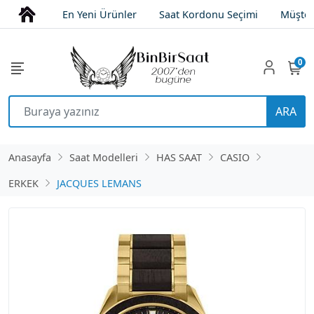
En Yeni Ürünler
Saat Kordonu Seçimi
Müşter
0
ARA
Anasayfa
Saat Modelleri
HAS SAAT
CASIO
ERKEK
JACQUES LEMANS