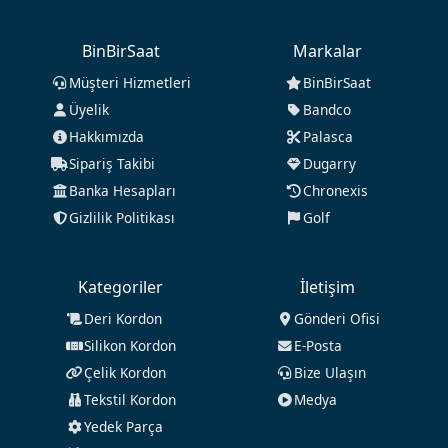
BinBirSaat
Markalar
Müşteri Hizmetleri
BinBirSaat
Üyelik
Bandco
Hakkımızda
Palasca
Sipariş Takibi
Dugarry
Banka Hesapları
Chronexis
Gizlilik Politikası
Golf
Kategoriler
İletişim
Deri Kordon
Gönderi Ofisi
Silikon Kordon
E-Posta
Çelik Kordon
Bize Ulaşın
Tekstil Kordon
Medya
Yedek Parça