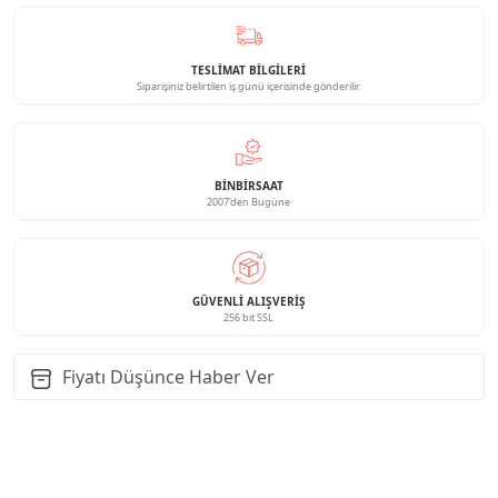
TESLİMAT BİLGİLERİ
Siparişiniz belirtilen iş günü içerisinde gönderilir.
BINBIRSAAT
2007'den Bugüne
GÜVENLI ALIŞVERIŞ
256 bit SSL
Fiyatı Düşünce Haber Ver