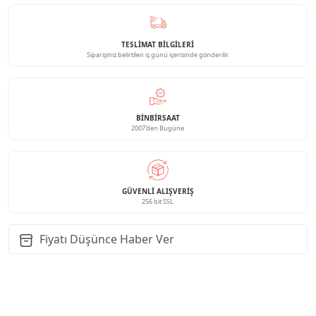
TESLİMAT BİLGİLERİ
Siparişiniz belirtilen iş günü içerisinde gönderilir.
BINBIRSAAT
2007'den Bugüne
GÜVENLI ALIŞVERIŞ
256 bit SSL
Fiyatı Düşünce Haber Ver