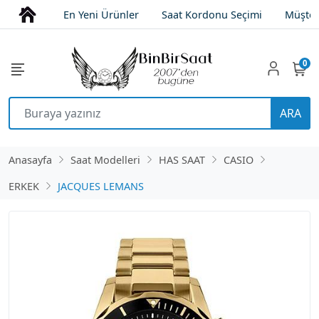
En Yeni Ürünler
Saat Kordonu Seçimi
Müşter
0
ARA
Anasayfa
Saat Modelleri
HAS SAAT
CASIO
ERKEK
JACQUES LEMANS