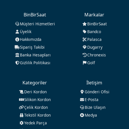
BinBirSaat
Markalar
Müşteri Hizmetleri
BinBirSaat
Üyelik
Bandco
Hakkımızda
Palasca
Sipariş Takibi
Dugarry
Banka Hesapları
Chronexis
Gizlilik Politikası
Golf
Kategoriler
İletişim
Deri Kordon
Gönderi Ofisi
Silikon Kordon
E-Posta
Çelik Kordon
Bize Ulaşın
Tekstil Kordon
Medya
Yedek Parça