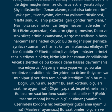
de diğer müşterilerimize olumsuz etkiler yaratabiliyor.
Şöyle düşünelim: “Aman alayım, nasıl olsa iade ederim”
yaklaşımı, “Deneyeyim, olmazsa yollarım” düşüncesi,
“Hafta sonu kullanıp pazartesi geri gönderirim” planı, “
Nasıl olsa iade hakkım var beğenmezsem iade ederim”
fikri Bizim açımızdan; Kutuların çöpe gitmesine, Depo ve
stok süreçlerinin aksamasına, Kargo masraflarının boşa
harcanmasına neden oluyor. Bu da diğer siparişlerinize
ayrılacak zamanı ve hizmet kalitesini olumsuz etkiliyor. ??
Ne Yapabiliriz? Elbette bilinçli ve değerli müşterilerimizi
tenzih ediyoruz. Sizler, bizim için her zaman önceliklisiniz.
Ancak sizlerden de bu konuda daha hassas davranmanızı
rica ediyoruz. Alışverişlerinizi yaparken şu soruları
kendinize sorabilirsiniz: Gerçekten bu ürüne ihtiyacım var
mı? Siparişi verirken tam olarak istediğim ürün bu mu?
Doğru ürünü mü seçtim? Bu saat kordonu ölçüleri
saatime uygun mu? ( Ölçüm yaparak tespit etmelisiniz.)
Bu tasarım saat kordonu saatime takılabilir mi? (Farklı
tasarım montaj kısmı ve ölçüler olmaz.) Saatimin
üzerindeki kordona hiç benzemiyor güzel ama uyumlu
mu? (Maalesef uyumsuz.) Bu saat pimleri ölçüleri ve