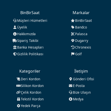
BinBirSaat
Markalar
Müşteri Hizmetleri
BinBirSaat
Üyelik
Bandco
Hakkımızda
Palasca
Sipariş Takibi
Dugarry
Banka Hesapları
Chronexis
Gizlilik Politikası
Golf
Kategoriler
İletişim
Deri Kordon
Gönderi Ofisi
Silikon Kordon
E-Posta
Çelik Kordon
Bize Ulaşın
Tekstil Kordon
Medya
Yedek Parça