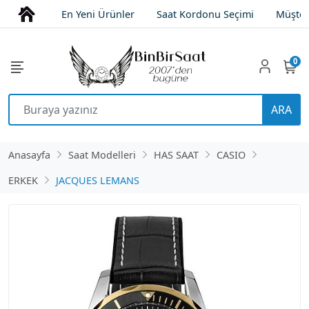
En Yeni Ürünler
Saat Kordonu Seçimi
Müşter
0
ARA
Anasayfa
Saat Modelleri
HAS SAAT
CASIO
ERKEK
JACQUES LEMANS