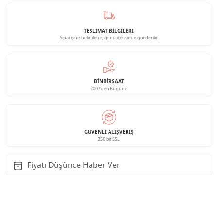
TESLİMAT BİLGİLERİ
Siparişiniz belirtilen iş günü içerisinde gönderilir.
BINBIRSAAT
2007'den Bugüne
GÜVENLI ALIŞVERIŞ
256 bit SSL
Fiyatı Düşünce Haber Ver