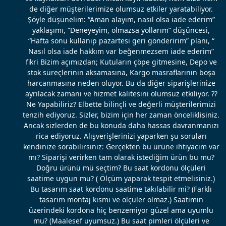
de diğer müşterilerimize olumsuz etkiler yaratabiliyor.
Şöyle düşünelim: “Aman alayım, nasıl olsa iade ederim”
yaklaşımı, “Deneyeyim, olmazsa yollarım” düşüncesi,
“Hafta sonu kullanıp pazartesi geri gönderirim” planı, “
Nasıl olsa iade hakkım var beğenmezsem iade ederim”
fikri Bizim açımızdan; Kutuların çöpe gitmesine, Depo ve
stok süreçlerinin aksamasına, Kargo masraflarının boşa
harcanmasına neden oluyor. Bu da diğer siparişlerinize
ayrılacak zamanı ve hizmet kalitesini olumsuz etkiliyor. ??
Ne Yapabiliriz? Elbette bilinçli ve değerli müşterilerimizi
tenzih ediyoruz. Sizler, bizim için her zaman önceliklisiniz.
Ancak sizlerden de bu konuda daha hassas davranmanızı
rica ediyoruz. Alışverişlerinizi yaparken şu soruları
kendinize sorabilirsiniz: Gerçekten bu ürüne ihtiyacım var
mı? Siparişi verirken tam olarak istediğim ürün bu mu?
Doğru ürünü mü seçtim? Bu saat kordonu ölçüleri
saatime uygun mu? ( Ölçüm yaparak tespit etmelisiniz.)
Bu tasarım saat kordonu saatime takılabilir mi? (Farklı
tasarım montaj kısmı ve ölçüler olmaz.) Saatimin
üzerindeki kordona hiç benzemiyor güzel ama uyumlu
mu? (Maalesef uyumsuz.) Bu saat pimleri ölçüleri ve