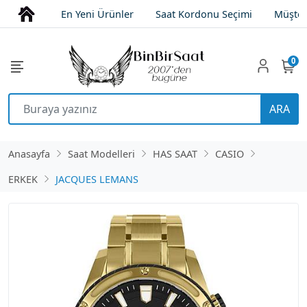
En Yeni Ürünler
Saat Kordonu Seçimi
Müşter
0
ARA
Anasayfa
Saat Modelleri
HAS SAAT
CASIO
ERKEK
JACQUES LEMANS