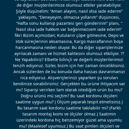
de diğer müşterilerimize olumsuz etkiler yaratabiliyor.
Şöyle düşünelim: “Aman alayım, nasıl olsa iade ederim”
yaklaşımı, “Deneyeyim, olmazsa yollarım” düşüncesi,
“Hafta sonu kullanıp pazartesi geri gönderirim” planı, “
Nasıl olsa iade hakkım var beğenmezsem iade ederim”
fikri Bizim açımızdan; Kutuların çöpe gitmesine, Depo ve
stok süreçlerinin aksamasına, Kargo masraflarının boşa
harcanmasına neden oluyor. Bu da diğer siparişlerinize
ayrılacak zamanı ve hizmet kalitesini olumsuz etkiliyor. ??
Ne Yapabiliriz? Elbette bilinçli ve değerli müşterilerimizi
tenzih ediyoruz. Sizler, bizim için her zaman önceliklisiniz.
Ancak sizlerden de bu konuda daha hassas davranmanızı
rica ediyoruz. Alışverişlerinizi yaparken şu soruları
kendinize sorabilirsiniz: Gerçekten bu ürüne ihtiyacım var
mı? Siparişi verirken tam olarak istediğim ürün bu mu?
Doğru ürünü mü seçtim? Bu saat kordonu ölçüleri
saatime uygun mu? ( Ölçüm yaparak tespit etmelisiniz.)
Bu tasarım saat kordonu saatime takılabilir mi? (Farklı
tasarım montaj kısmı ve ölçüler olmaz.) Saatimin
üzerindeki kordona hiç benzemiyor güzel ama uyumlu
mu? (Maalesef uyumsuz.) Bu saat pimleri ölçüleri ve