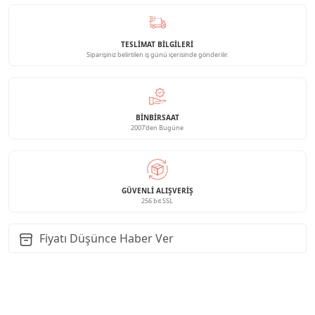
TESLİMAT BİLGİLERİ
Siparişiniz belirtilen iş günü içerisinde gönderilir.
BINBIRSAAT
2007'den Bugüne
GÜVENLI ALIŞVERIŞ
256 bit SSL
Fiyatı Düşünce Haber Ver