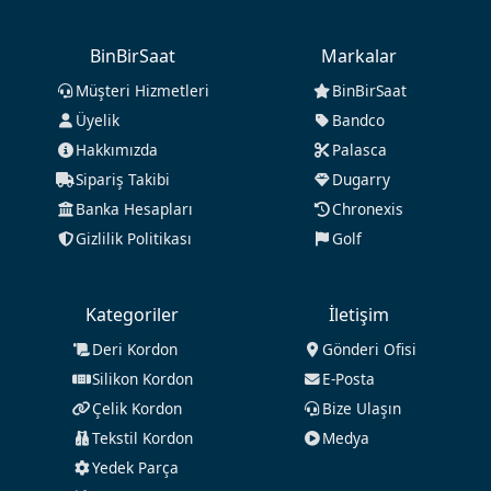
BinBirSaat
Markalar
Müşteri Hizmetleri
BinBirSaat
Üyelik
Bandco
Hakkımızda
Palasca
Sipariş Takibi
Dugarry
Banka Hesapları
Chronexis
Gizlilik Politikası
Golf
Kategoriler
İletişim
Deri Kordon
Gönderi Ofisi
Silikon Kordon
E-Posta
Çelik Kordon
Bize Ulaşın
Tekstil Kordon
Medya
Yedek Parça