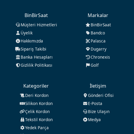
BinBirSaat
Markalar
Müşteri Hizmetleri
BinBirSaat
Üyelik
Bandco
Hakkımızda
Palasca
Sipariş Takibi
Dugarry
Banka Hesapları
Chronexis
Gizlilik Politikası
Golf
Kategoriler
İletişim
Deri Kordon
Gönderi Ofisi
Silikon Kordon
E-Posta
Çelik Kordon
Bize Ulaşın
Tekstil Kordon
Medya
Yedek Parça