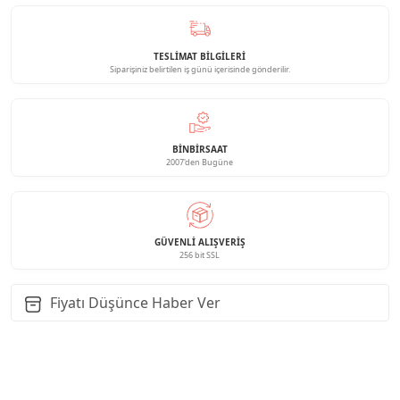
TESLİMAT BİLGİLERİ
Siparişiniz belirtilen iş günü içerisinde gönderilir.
BINBIRSAAT
2007'den Bugüne
GÜVENLI ALIŞVERIŞ
256 bit SSL
Fiyatı Düşünce Haber Ver