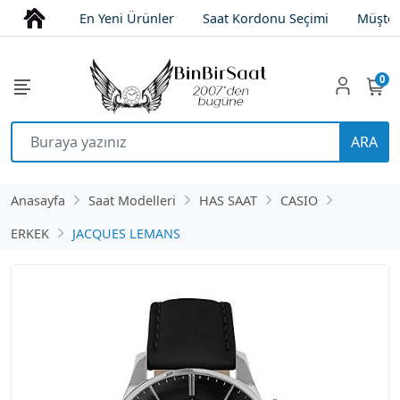
En Yeni Ürünler
Saat Kordonu Seçimi
Müşter
0
ARA
Anasayfa
Saat Modelleri
HAS SAAT
CASIO
ERKEK
JACQUES LEMANS