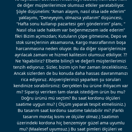
de diğer müşterilerimize olumsuz etkiler yaratabiliyor.
Şöyle düşünelim: “Aman alayım, nasıl olsa iade ederim”
yaklaşımı, “Deneyeyim, olmazsa yollarım” düşüncesi,
“Hafta sonu kullanıp pazartesi geri gönderirim” planı, “
Nasıl olsa iade hakkım var beğenmezsem iade ederim”
fikri Bizim açımızdan; Kutuların çöpe gitmesine, Depo ve
stok süreçlerinin aksamasına, Kargo masraflarının boşa
harcanmasına neden oluyor. Bu da diğer siparişlerinize
ayrılacak zamanı ve hizmet kalitesini olumsuz etkiliyor. ??
Ne Yapabiliriz? Elbette bilinçli ve değerli müşterilerimizi
tenzih ediyoruz. Sizler, bizim için her zaman önceliklisiniz.
Ancak sizlerden de bu konuda daha hassas davranmanızı
rica ediyoruz. Alışverişlerinizi yaparken şu soruları
kendinize sorabilirsiniz: Gerçekten bu ürüne ihtiyacım var
mı? Siparişi verirken tam olarak istediğim ürün bu mu?
Doğru ürünü mü seçtim? Bu saat kordonu ölçüleri
saatime uygun mu? ( Ölçüm yaparak tespit etmelisiniz.)
Bu tasarım saat kordonu saatime takılabilir mi? (Farklı
tasarım montaj kısmı ve ölçüler olmaz.) Saatimin
üzerindeki kordona hiç benzemiyor güzel ama uyumlu
mu? (Maalesef uyumsuz.) Bu saat pimleri ölçüleri ve