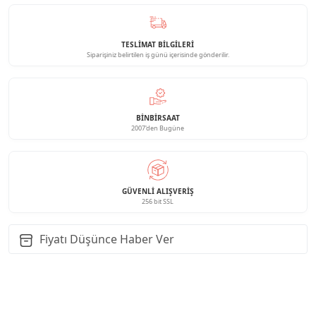
TESLİMAT BİLGİLERİ
Siparişiniz belirtilen iş günü içerisinde gönderilir.
BINBIRSAAT
2007'den Bugüne
GÜVENLI ALIŞVERIŞ
256 bit SSL
Fiyatı Düşünce Haber Ver