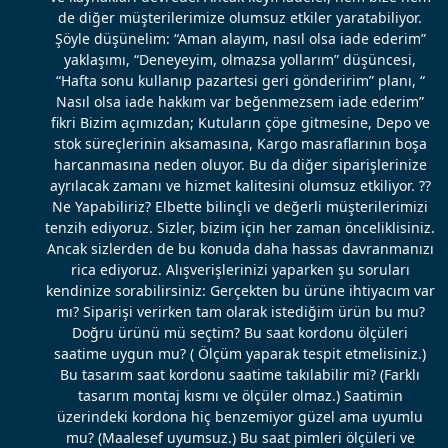
de diğer müşterilerimize olumsuz etkiler yaratabiliyor.
Şöyle düşünelim: “Aman alayım, nasıl olsa iade ederim”
yaklaşımı, “Deneyeyim, olmazsa yollarım” düşüncesi,
“Hafta sonu kullanıp pazartesi geri gönderirim” planı, “
Nasıl olsa iade hakkım var beğenmezsem iade ederim”
fikri Bizim açımızdan; Kutuların çöpe gitmesine, Depo ve
stok süreçlerinin aksamasına, Kargo masraflarının boşa
harcanmasına neden oluyor. Bu da diğer siparişlerinize
ayrılacak zamanı ve hizmet kalitesini olumsuz etkiliyor. ??
Ne Yapabiliriz? Elbette bilinçli ve değerli müşterilerimizi
tenzih ediyoruz. Sizler, bizim için her zaman önceliklisiniz.
Ancak sizlerden de bu konuda daha hassas davranmanızı
rica ediyoruz. Alışverişlerinizi yaparken şu soruları
kendinize sorabilirsiniz: Gerçekten bu ürüne ihtiyacım var
mı? Siparişi verirken tam olarak istediğim ürün bu mu?
Doğru ürünü mü seçtim? Bu saat kordonu ölçüleri
saatime uygun mu? ( Ölçüm yaparak tespit etmelisiniz.)
Bu tasarım saat kordonu saatime takılabilir mi? (Farklı
tasarım montaj kısmı ve ölçüler olmaz.) Saatimin
üzerindeki kordona hiç benzemiyor güzel ama uyumlu
mu? (Maalesef uyumsuz.) Bu saat pimleri ölçüleri ve