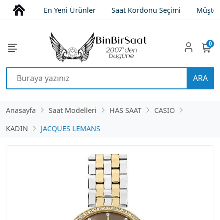
En Yeni Ürünler
Saat Kordonu Seçimi
Müşter
0
ARA
Anasayfa
Saat Modelleri
HAS SAAT
CASIO
KADIN
JACQUES LEMANS