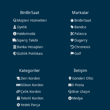
BinBirSaat
Markalar
Müşteri Hizmetleri
BinBirSaat
Üyelik
Bandco
Hakkımızda
Palasca
Sipariş Takibi
Dugarry
Banka Hesapları
Chronexis
Gizlilik Politikası
Golf
Kategoriler
İletişim
Deri Kordon
Gönderi Ofisi
Silikon Kordon
E-Posta
Çelik Kordon
Bize Ulaşın
Tekstil Kordon
Medya
Yedek Parça