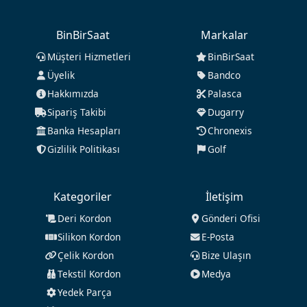
BinBirSaat
Markalar
Müşteri Hizmetleri
BinBirSaat
Üyelik
Bandco
Hakkımızda
Palasca
Sipariş Takibi
Dugarry
Banka Hesapları
Chronexis
Gizlilik Politikası
Golf
Kategoriler
İletişim
Deri Kordon
Gönderi Ofisi
Silikon Kordon
E-Posta
Çelik Kordon
Bize Ulaşın
Tekstil Kordon
Medya
Yedek Parça