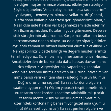
de diğer müşterilerimize olumsuz etkiler yaratabiliyor.
Şöyle düşünelim: “Aman alayım, nasıl olsa iade ederim”
yaklaşımı, “Deneyeyim, olmazsa yollarım” düşüncesi,
“Hafta sonu kullanıp pazartesi geri gönderirim” planı, “
Nasıl olsa iade hakkım var beğenmezsem iade ederim”
fikri Bizim açımızdan; Kutuların çöpe gitmesine, Depo ve
stok süreçlerinin aksamasına, Kargo masraflarının boşa
harcanmasına neden oluyor. Bu da diğer siparişlerinize
ayrılacak zamanı ve hizmet kalitesini olumsuz etkiliyor. ??
Ne Yapabiliriz? Elbette bilinçli ve değerli müşterilerimizi
tenzih ediyoruz. Sizler, bizim için her zaman önceliklisiniz.
Ancak sizlerden de bu konuda daha hassas davranmanızı
rica ediyoruz. Alışverişlerinizi yaparken şu soruları
kendinize sorabilirsiniz: Gerçekten bu ürüne ihtiyacım var
mı? Siparişi verirken tam olarak istediğim ürün bu mu?
Doğru ürünü mü seçtim? Bu saat kordonu ölçüleri
saatime uygun mu? ( Ölçüm yaparak tespit etmelisiniz.)
Bu tasarım saat kordonu saatime takılabilir mi? (Farklı
tasarım montaj kısmı ve ölçüler olmaz.) Saatimin
üzerindeki kordona hiç benzemiyor güzel ama uyumlu
mu? (Maalesef uyumsuz.) Bu saat pimleri ölçüleri ve