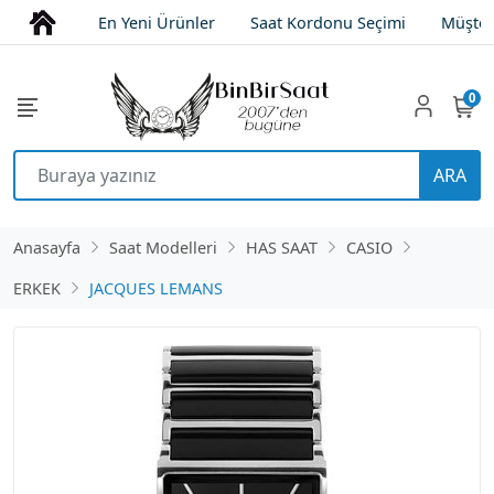
En Yeni Ürünler
Saat Kordonu Seçimi
Müşter
0
ARA
Anasayfa
Saat Modelleri
HAS SAAT
CASIO
ERKEK
JACQUES LEMANS