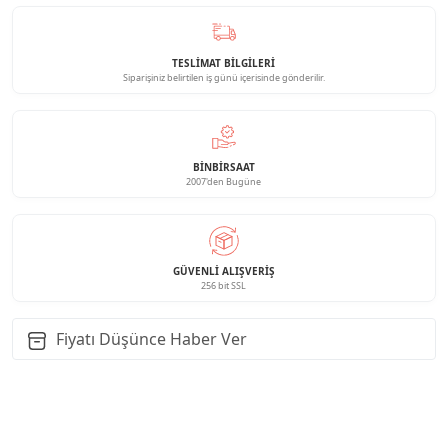
TESLİMAT BİLGİLERİ
Siparişiniz belirtilen iş günü içerisinde gönderilir.
BINBIRSAAT
2007'den Bugüne
GÜVENLI ALIŞVERIŞ
256 bit SSL
Fiyatı Düşünce Haber Ver