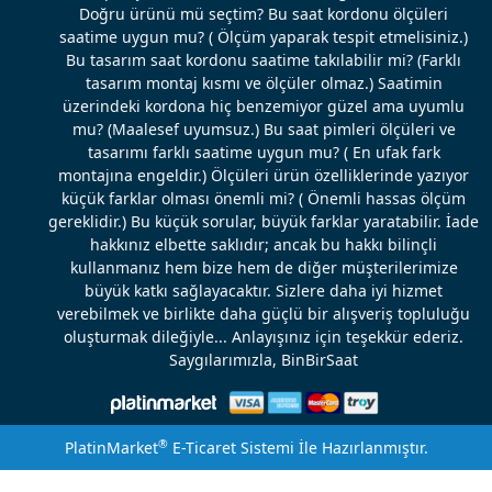
Doğru ürünü mü seçtim? Bu saat kordonu ölçüleri
saatime uygun mu? ( Ölçüm yaparak tespit etmelisiniz.)
Bu tasarım saat kordonu saatime takılabilir mi? (Farklı
tasarım montaj kısmı ve ölçüler olmaz.) Saatimin
üzerindeki kordona hiç benzemiyor güzel ama uyumlu
mu? (Maalesef uyumsuz.) Bu saat pimleri ölçüleri ve
tasarımı farklı saatime uygun mu? ( En ufak fark
montajına engeldir.) Ölçüleri ürün özelliklerinde yazıyor
küçük farklar olması önemli mi? ( Önemli hassas ölçüm
gereklidir.) Bu küçük sorular, büyük farklar yaratabilir. İade
hakkınız elbette saklıdır; ancak bu hakkı bilinçli
kullanmanız hem bize hem de diğer müşterilerimize
büyük katkı sağlayacaktır. Sizlere daha iyi hizmet
verebilmek ve birlikte daha güçlü bir alışveriş topluluğu
oluşturmak dileğiyle... Anlayışınız için teşekkür ederiz.
Saygılarımızla, BinBirSaat
®
PlatinMarket
E-Ticaret Sistemi
İle Hazırlanmıştır.