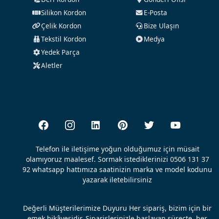
Silikon Kordon
E-Posta
Çelik Kordon
Bize Ulaşın
Tekstil Kordon
Medya
Yedek Parça
Aletler
Telefon ile iletişime yoğun olduğumuz için müsait
olamıyoruz maalesef. Sormak istediklerinizi 0506 131 37
92 whatsapp hattımıza saatinizin marka ve model kodunu
yazarak iletebilirsiniz
Değerli Müşterilerimize Duyuru Her sipariş, bizim için bir
emek hikâyesidir. Siparişlerinizle başlayan süreçte, her