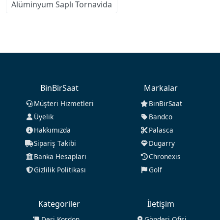
Alüminyum Saplı Tornavida
BinBirSaat
Markalar
Müşteri Hizmetleri
BinBirSaat
Üyelik
Bandco
Hakkımızda
Palasca
Sipariş Takibi
Dugarry
Banka Hesapları
Chronexis
Gizlilik Politikası
Golf
Kategoriler
İletişim
Deri Kordon
Gönderi Ofisi