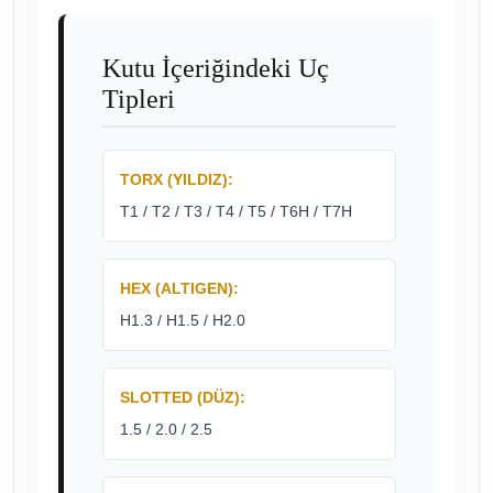
Kutu İçeriğindeki Uç
Tipleri
TORX (YILDIZ):
T1 / T2 / T3 / T4 / T5 / T6H / T7H
HEX (ALTIGEN):
H1.3 / H1.5 / H2.0
SLOTTED (DÜZ):
1.5 / 2.0 / 2.5