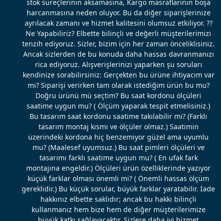
stok süreçlerinin aksamasına, Kargo masraflarının boşa
harcanmasına neden oluyor. Bu da diğer siparişlerinize
ayrılacak zamanı ve hizmet kalitesini olumsuz etkiliyor. ??
Ne Yapabiliriz? Elbette bilinçli ve değerli müşterilerimizi
tenzih ediyoruz. Sizler, bizim için her zaman önceliklisiniz.
Ancak sizlerden de bu konuda daha hassas davranmanızı
rica ediyoruz. Alışverişlerinizi yaparken şu soruları
kendinize sorabilirsiniz: Gerçekten bu ürüne ihtiyacım var
mı? Siparişi verirken tam olarak istediğim ürün bu mu?
Doğru ürünü mü seçtim? Bu saat kordonu ölçüleri
saatime uygun mu? ( Ölçüm yaparak tespit etmelisiniz.)
Bu tasarım saat kordonu saatime takılabilir mi? (Farklı
tasarım montaj kısmı ve ölçüler olmaz.) Saatimin
üzerindeki kordona hiç benzemiyor güzel ama uyumlu
mu? (Maalesef uyumsuz.) Bu saat pimleri ölçüleri ve
tasarımı farklı saatime uygun mu? ( En ufak fark
montajına engeldir.) Ölçüleri ürün özelliklerinde yazıyor
küçük farklar olması önemli mi? ( Önemli hassas ölçüm
gereklidir.) Bu küçük sorular, büyük farklar yaratabilir. İade
hakkınız elbette saklıdır; ancak bu hakkı bilinçli
kullanmanız hem bize hem de diğer müşterilerimize
büyük katkı sağlayacaktır. Sizlere daha iyi hizmet