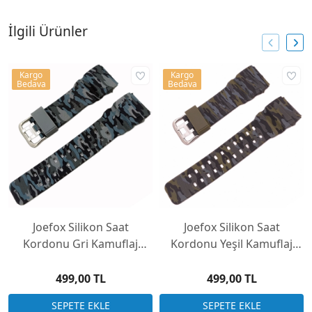
İlgili Ürünler
Kargo
Kargo
Bedava
Bedava
Joefox Silikon Saat
Joefox Silikon Saat
Kordonu Gri Kamuflaj
Kordonu Yeşil Kamuflaj
28x22mm İki tarafı düz
28x22mm İki tarafı düz
model
model
499,00 TL
499,00 TL