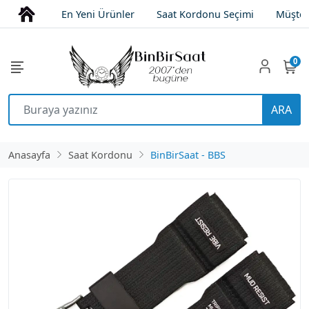
En Yeni Ürünler
Saat Kordonu Seçimi
Müşter
0
ARA
Anasayfa
Saat Kordonu
BinBirSaat - BBS