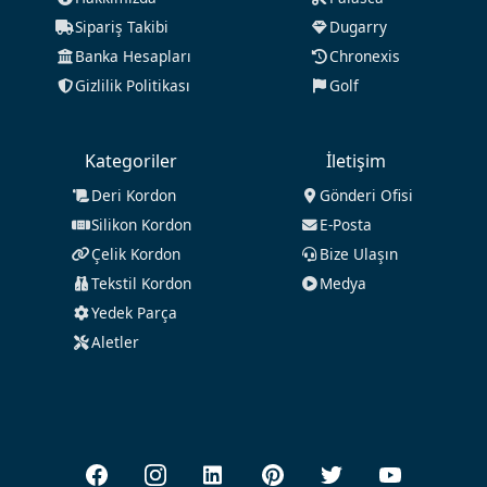
Sipariş Takibi
Dugarry
Banka Hesapları
Chronexis
Gizlilik Politikası
Golf
Kategoriler
İletişim
Deri Kordon
Gönderi Ofisi
Silikon Kordon
E-Posta
Çelik Kordon
Bize Ulaşın
Tekstil Kordon
Medya
Yedek Parça
Aletler