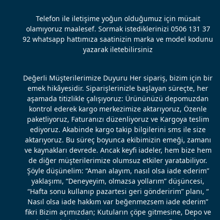
Telefon ile iletişime yoğun olduğumuz için müsait
olamıyoruz maalesef. Sormak istediklerinizi 0506 131 37
92 whatsapp hattımıza saatinizin marka ve model kodunu
yazarak iletebilirsiniz
Değerli Müşterilerimize Duyuru Her sipariş, bizim için bir
emek hikâyesidir. Siparişlerinizle başlayan süreçte, her
aşamada titizlikle çalışıyoruz: Ürününüzü depomuzdan
kontrol ederek kargo merkezimize aktarıyoruz, Özenle
paketliyoruz, Faturanızı düzenliyoruz ve Kargoya teslim
ediyoruz. Akabinde kargo takip bilgilerini sms ile size
aktarıyoruz. Bu süreç boyunca ekibimizin emeği, zamanı
ve kaynakları devrede. Ancak keyfi iadeler, hem bize hem
de diğer müşterilerimize olumsuz etkiler yaratabiliyor.
Şöyle düşünelim: “Aman alayım, nasıl olsa iade ederim”
yaklaşımı, “Deneyeyim, olmazsa yollarım” düşüncesi,
“Hafta sonu kullanıp pazartesi geri gönderirim” planı, “
Nasıl olsa iade hakkım var beğenmezsem iade ederim”
fikri Bizim açımızdan; Kutuların çöpe gitmesine, Depo ve