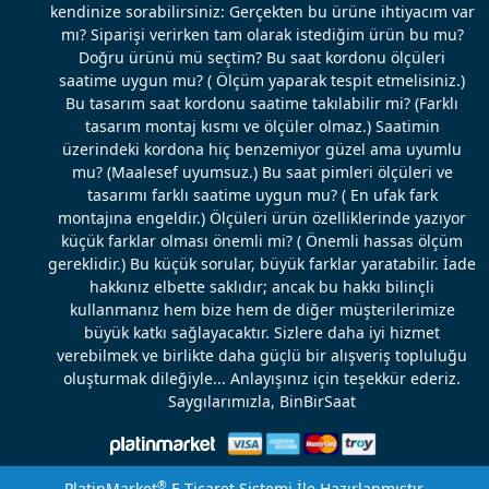
kendinize sorabilirsiniz: Gerçekten bu ürüne ihtiyacım var
mı? Siparişi verirken tam olarak istediğim ürün bu mu?
Doğru ürünü mü seçtim? Bu saat kordonu ölçüleri
saatime uygun mu? ( Ölçüm yaparak tespit etmelisiniz.)
Bu tasarım saat kordonu saatime takılabilir mi? (Farklı
tasarım montaj kısmı ve ölçüler olmaz.) Saatimin
üzerindeki kordona hiç benzemiyor güzel ama uyumlu
mu? (Maalesef uyumsuz.) Bu saat pimleri ölçüleri ve
tasarımı farklı saatime uygun mu? ( En ufak fark
montajına engeldir.) Ölçüleri ürün özelliklerinde yazıyor
küçük farklar olması önemli mi? ( Önemli hassas ölçüm
gereklidir.) Bu küçük sorular, büyük farklar yaratabilir. İade
hakkınız elbette saklıdır; ancak bu hakkı bilinçli
kullanmanız hem bize hem de diğer müşterilerimize
büyük katkı sağlayacaktır. Sizlere daha iyi hizmet
verebilmek ve birlikte daha güçlü bir alışveriş topluluğu
oluşturmak dileğiyle... Anlayışınız için teşekkür ederiz.
Saygılarımızla, BinBirSaat
®
PlatinMarket
E-Ticaret Sistemi
İle Hazırlanmıştır.