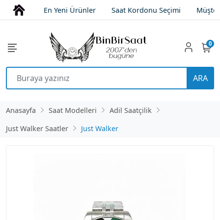
En Yeni Ürünler
Saat Kordonu Seçimi
Müşter
0
ARA
Anasayfa
Saat Modelleri
Adil Saatçilik
Just Walker Saatler
Just Walker