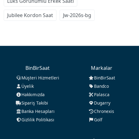
Lüks Görünümlü Erkek Saati
Jubilee Kordon Saat
Jw-2026s-bg
BinBirSaat
Markalar
Müşteri Hizmetleri
BinBirSaat
Üyelik
Bandco
Hakkımızda
Palasca
Sipariş Takibi
Dugarry
Banka Hesapları
Chronexis
Gizlilik Politikası
Golf