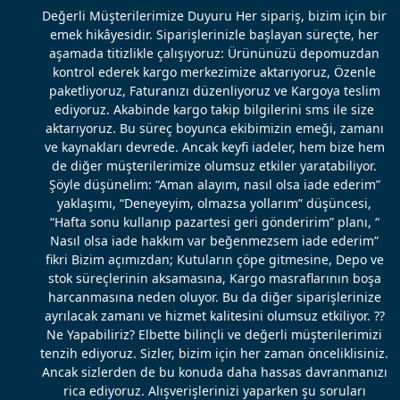
Değerli Müşterilerimize Duyuru Her sipariş, bizim için bir
emek hikâyesidir. Siparişlerinizle başlayan süreçte, her
aşamada titizlikle çalışıyoruz: Ürününüzü depomuzdan
kontrol ederek kargo merkezimize aktarıyoruz, Özenle
paketliyoruz, Faturanızı düzenliyoruz ve Kargoya teslim
ediyoruz. Akabinde kargo takip bilgilerini sms ile size
aktarıyoruz. Bu süreç boyunca ekibimizin emeği, zamanı
ve kaynakları devrede. Ancak keyfi iadeler, hem bize hem
de diğer müşterilerimize olumsuz etkiler yaratabiliyor.
Şöyle düşünelim: “Aman alayım, nasıl olsa iade ederim”
yaklaşımı, “Deneyeyim, olmazsa yollarım” düşüncesi,
“Hafta sonu kullanıp pazartesi geri gönderirim” planı, “
Nasıl olsa iade hakkım var beğenmezsem iade ederim”
fikri Bizim açımızdan; Kutuların çöpe gitmesine, Depo ve
stok süreçlerinin aksamasına, Kargo masraflarının boşa
harcanmasına neden oluyor. Bu da diğer siparişlerinize
ayrılacak zamanı ve hizmet kalitesini olumsuz etkiliyor. ??
Ne Yapabiliriz? Elbette bilinçli ve değerli müşterilerimizi
tenzih ediyoruz. Sizler, bizim için her zaman önceliklisiniz.
Ancak sizlerden de bu konuda daha hassas davranmanızı
rica ediyoruz. Alışverişlerinizi yaparken şu soruları