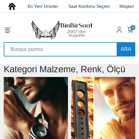
En Yeni Ürünler
Saat Kordonu Seçimi
Müşteri H
0
ARA
Kategori Malzeme, Renk, Ölçü