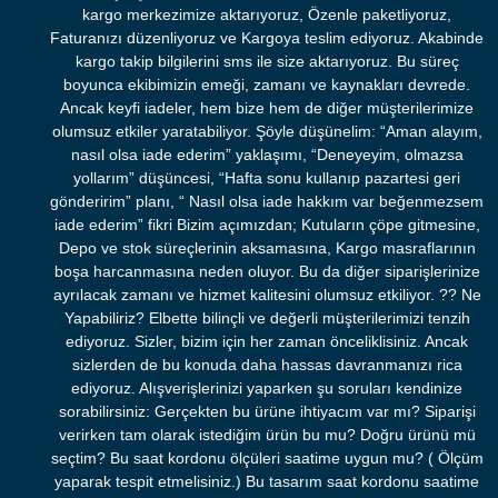
kargo merkezimize aktarıyoruz, Özenle paketliyoruz,
Faturanızı düzenliyoruz ve Kargoya teslim ediyoruz. Akabinde
kargo takip bilgilerini sms ile size aktarıyoruz. Bu süreç
boyunca ekibimizin emeği, zamanı ve kaynakları devrede.
Ancak keyfi iadeler, hem bize hem de diğer müşterilerimize
olumsuz etkiler yaratabiliyor. Şöyle düşünelim: “Aman alayım,
nasıl olsa iade ederim” yaklaşımı, “Deneyeyim, olmazsa
yollarım” düşüncesi, “Hafta sonu kullanıp pazartesi geri
gönderirim” planı, “ Nasıl olsa iade hakkım var beğenmezsem
iade ederim” fikri Bizim açımızdan; Kutuların çöpe gitmesine,
Depo ve stok süreçlerinin aksamasına, Kargo masraflarının
boşa harcanmasına neden oluyor. Bu da diğer siparişlerinize
ayrılacak zamanı ve hizmet kalitesini olumsuz etkiliyor. ?? Ne
Yapabiliriz? Elbette bilinçli ve değerli müşterilerimizi tenzih
ediyoruz. Sizler, bizim için her zaman önceliklisiniz. Ancak
sizlerden de bu konuda daha hassas davranmanızı rica
ediyoruz. Alışverişlerinizi yaparken şu soruları kendinize
sorabilirsiniz: Gerçekten bu ürüne ihtiyacım var mı? Siparişi
verirken tam olarak istediğim ürün bu mu? Doğru ürünü mü
seçtim? Bu saat kordonu ölçüleri saatime uygun mu? ( Ölçüm
yaparak tespit etmelisiniz.) Bu tasarım saat kordonu saatime