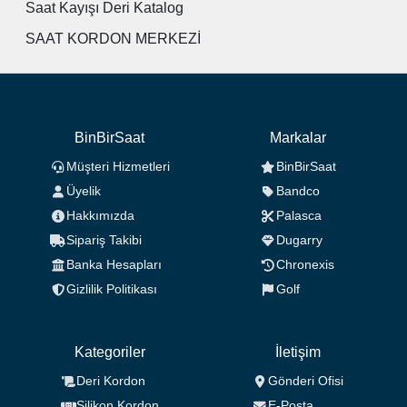
Saat Kayışı Deri Katalog
SAAT KORDON MERKEZİ
BinBirSaat
Markalar
Müşteri Hizmetleri
BinBirSaat
Üyelik
Bandco
Hakkımızda
Palasca
Sipariş Takibi
Dugarry
Banka Hesapları
Chronexis
Gizlilik Politikası
Golf
Kategoriler
İletişim
Deri Kordon
Gönderi Ofisi
Silikon Kordon
E-Posta