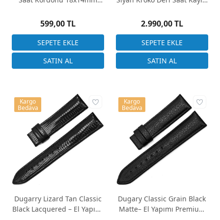
Siyah Bağa Desen
22mm
599,00 TL
2.990,00 TL
Kargo
Kargo
Bedava
Bedava
Dugarry Lizard Tan Classic
Dugary Classic Grain Black
Black Lacquered – El Yapımı
Matte– El Yapımı Premium
Premium Deri Saat Kayışı
Deri Saat Kayışı