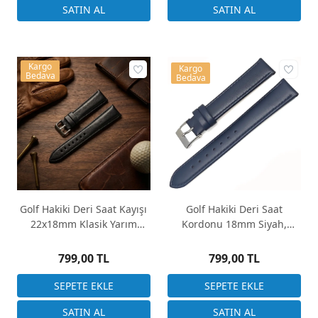
Kargo
Kargo
Bedava
Bedava
Golf Hakiki Deri Saat Kayışı
Golf Hakiki Deri Saat
22x18mm Klasik Yarım
Kordonu 18mm Siyah,
Bombeli Siyah
Kahverengi, Lacivert 3 Renk
Seçenek
799,00 TL
799,00 TL