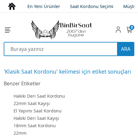
En Yeni Ürünler
Saat Kordonu Seçimi
Müşter
0
ARA
'Klasik Saat Kordonu' kelimesi için etiket sonuçları
Benzer Etiketler
Hakiki Deri Saat Kordonu
22mm Saat Kayışı
El Yapımı Saat Kordonu
Hakiki Deri Saat Kayışı
18mm Saat Kordonu
22mm