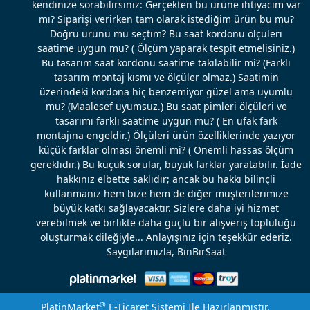
kendinize sorabilirsiniz: Gerçekten bu ürüne ihtiyacım var
mı? Siparişi verirken tam olarak istediğim ürün bu mu?
Doğru ürünü mü seçtim? Bu saat kordonu ölçüleri
saatime uygun mu? ( Ölçüm yaparak tespit etmelisiniz.)
Bu tasarım saat kordonu saatime takılabilir mi? (Farklı
tasarım montaj kısmı ve ölçüler olmaz.) Saatimin
üzerindeki kordona hiç benzemiyor güzel ama uyumlu
mu? (Maalesef uyumsuz.) Bu saat pimleri ölçüleri ve
tasarımı farklı saatime uygun mu? ( En ufak fark
montajına engeldir.) Ölçüleri ürün özelliklerinde yazıyor
küçük farklar olması önemli mi? ( Önemli hassas ölçüm
gereklidir.) Bu küçük sorular, büyük farklar yaratabilir. İade
hakkınız elbette saklıdır; ancak bu hakkı bilinçli
kullanmanız hem bize hem de diğer müşterilerimize
büyük katkı sağlayacaktır. Sizlere daha iyi hizmet
verebilmek ve birlikte daha güçlü bir alışveriş topluluğu
oluşturmak dileğiyle... Anlayışınız için teşekkür ederiz.
Saygılarımızla, BinBirSaat
®
PlatinMarket
E-Ticaret Sistemi
İle Hazırlanmıştır.