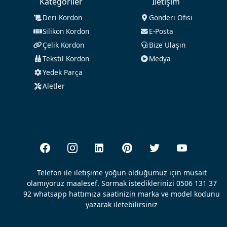
Kategoriler
İletişim
Deri Kordon
Gönderi Ofisi
Silikon Kordon
E-Posta
Çelik Kordon
Bize Ulaşın
Tekstil Kordon
Medya
Yedek Parça
Aletler
Telefon ile iletişime yoğun olduğumuz için müsait
olamıyoruz maalesef. Sormak istediklerinizi 0506 131 37
92 whatsapp hattımıza saatinizin marka ve model kodunu
yazarak iletebilirsiniz