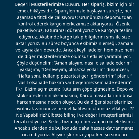
Değerli Müşterilerimize Duyuru Her sipariş, bizim için bir
emek hikâyesidir. Siparişlerinizle başlayan süreçte, her
aşamada titizlikle çalışıyoruz: Ürününüzü depomuzdan
kontrol ederek kargo merkezimize aktarıyoruz, Özenle
paketliyoruz, Faturanızı düzenliyoruz ve Kargoya teslim
ediyoruz. Akabinde kargo takip bilgilerini sms ile size
aktarıyoruz. Bu süreç boyunca ekibimizin emeği, zamanı
ve kaynakları devrede. Ancak keyfi iadeler, hem bize hem
de diğer müşterilerimize olumsuz etkiler yaratabiliyor.
Şöyle düşünelim: “Aman alayım, nasıl olsa iade ederim”
yaklaşımı, “Deneyeyim, olmazsa yollarım” düşüncesi,
“Hafta sonu kullanıp pazartesi geri gönderirim” planı, “
Nasıl olsa iade hakkım var beğenmezsem iade ederim”
fikri Bizim açımızdan; Kutuların çöpe gitmesine, Depo ve
stok süreçlerinin aksamasına, Kargo masraflarının boşa
harcanmasına neden oluyor. Bu da diğer siparişlerinize
ayrılacak zamanı ve hizmet kalitesini olumsuz etkiliyor. ??
Ne Yapabiliriz? Elbette bilinçli ve değerli müşterilerimizi
tenzih ediyoruz. Sizler, bizim için her zaman önceliklisiniz.
Ancak sizlerden de bu konuda daha hassas davranmanızı
rica ediyoruz. Alışverişlerinizi yaparken şu soruları