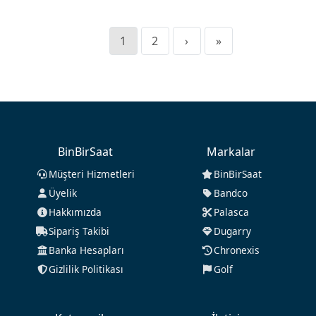
1
2
›
»
BinBirSaat
Markalar
Müşteri Hizmetleri
BinBirSaat
Üyelik
Bandco
Hakkımızda
Palasca
Sipariş Takibi
Dugarry
Banka Hesapları
Chronexis
Gizlilik Politikası
Golf