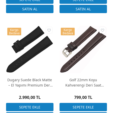
Kargo
Kargo
Bedava
Bedava
Dugary Suede Black Matte
Golf 22mm Koyu
– El Yapımı Premium Deri
Kahverengi Deri Saat
Saat Kayışı
Kordonu – Bombeli, Dikişli,
5mm Kalınlık
2.990,00 TL
799,00 TL