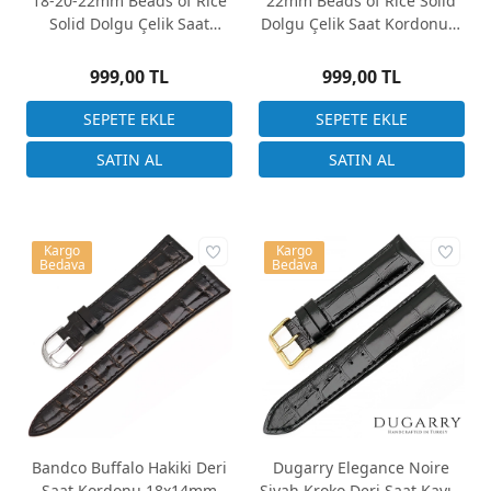
18-20-22mm Beads of Rice
22mm Beads of Rice Solid
Solid Dolgu Çelik Saat
Dolgu Çelik Saat Kordonu 3
Kordonu
Renk Seçenek
999,00 TL
999,00 TL
Kargo
Kargo
Bedava
Bedava
Bandco Buffalo Hakiki Deri
Dugarry Elegance Noire
Saat Kordonu 18x14mm
Siyah Kroko Deri Saat Kayışı