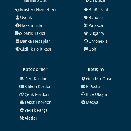
BinBirSaat
Markalar
Müşteri Hizmetleri
BinBirSaat
Üyelik
Bandco
Hakkımızda
Palasca
Sipariş Takibi
Dugarry
Banka Hesapları
Chronexis
Gizlilik Politikası
Golf
Kategoriler
İletişim
Deri Kordon
Gönderi Ofisi
Silikon Kordon
E-Posta
Çelik Kordon
Bize Ulaşın
Tekstil Kordon
Medya
Yedek Parça
Aletler