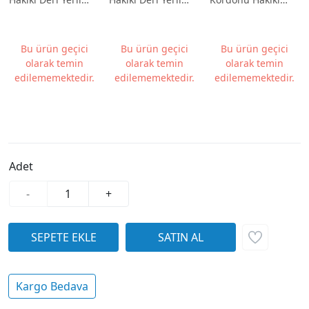
Üretim 22mm
Üretim 22-24mm
Deri Yerli Üretim
Bombeli Dikişli
Siyah Bombeli
22mm Bombeli
Rolax Desen
Dikişli
Dikişli Rolax Desen
Bu ürün geçici
Bu ürün geçici
Bu ürün geçici
olarak temin
olarak temin
olarak temin
edilememektedir.
edilememektedir.
edilememektedir.
Adet
-
+
Kargo Bedava