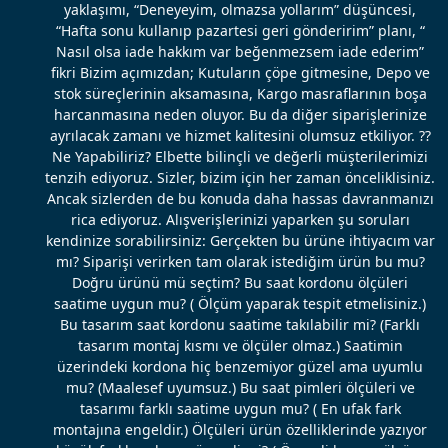
yaklaşımı, “Deneyeyim, olmazsa yollarım” düşüncesi,
“Hafta sonu kullanıp pazartesi geri gönderirim” planı, “
Nasıl olsa iade hakkım var beğenmezsem iade ederim”
fikri Bizim açımızdan; Kutuların çöpe gitmesine, Depo ve
stok süreçlerinin aksamasına, Kargo masraflarının boşa
harcanmasına neden oluyor. Bu da diğer siparişlerinize
ayrılacak zamanı ve hizmet kalitesini olumsuz etkiliyor. ??
Ne Yapabiliriz? Elbette bilinçli ve değerli müşterilerimizi
tenzih ediyoruz. Sizler, bizim için her zaman önceliklisiniz.
Ancak sizlerden de bu konuda daha hassas davranmanızı
rica ediyoruz. Alışverişlerinizi yaparken şu soruları
kendinize sorabilirsiniz: Gerçekten bu ürüne ihtiyacım var
mı? Siparişi verirken tam olarak istediğim ürün bu mu?
Doğru ürünü mü seçtim? Bu saat kordonu ölçüleri
saatime uygun mu? ( Ölçüm yaparak tespit etmelisiniz.)
Bu tasarım saat kordonu saatime takılabilir mi? (Farklı
tasarım montaj kısmı ve ölçüler olmaz.) Saatimin
üzerindeki kordona hiç benzemiyor güzel ama uyumlu
mu? (Maalesef uyumsuz.) Bu saat pimleri ölçüleri ve
tasarımı farklı saatime uygun mu? ( En ufak fark
montajına engeldir.) Ölçüleri ürün özelliklerinde yazıyor