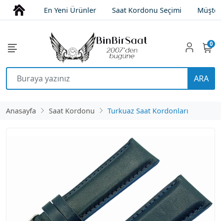
En Yeni Ürünler
Saat Kordonu Seçimi
Müşter
0
ARA
Anasayfa
Saat Kordonu
Turkuaz Saat Kordonları