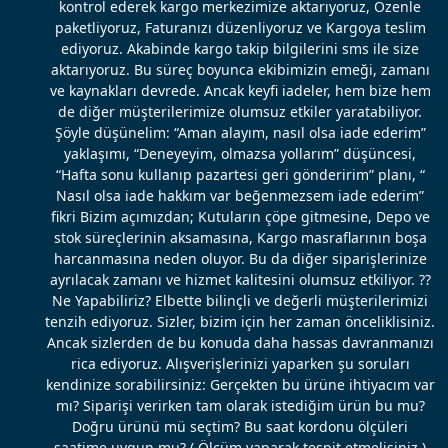
kontrol ederek kargo merkezimize aktarıyoruz, Özenle
paketliyoruz, Faturanızı düzenliyoruz ve Kargoya teslim
ediyoruz. Akabinde kargo takip bilgilerini sms ile size
aktarıyoruz. Bu süreç boyunca ekibimizin emeği, zamanı
ve kaynakları devrede. Ancak keyfi iadeler, hem bize hem
de diğer müşterilerimize olumsuz etkiler yaratabiliyor.
Şöyle düşünelim: “Aman alayım, nasıl olsa iade ederim”
yaklaşımı, “Deneyeyim, olmazsa yollarım” düşüncesi,
“Hafta sonu kullanıp pazartesi geri gönderirim” planı, “
Nasıl olsa iade hakkım var beğenmezsem iade ederim”
fikri Bizim açımızdan; Kutuların çöpe gitmesine, Depo ve
stok süreçlerinin aksamasına, Kargo masraflarının boşa
harcanmasına neden oluyor. Bu da diğer siparişlerinize
ayrılacak zamanı ve hizmet kalitesini olumsuz etkiliyor. ??
Ne Yapabiliriz? Elbette bilinçli ve değerli müşterilerimizi
tenzih ediyoruz. Sizler, bizim için her zaman önceliklisiniz.
Ancak sizlerden de bu konuda daha hassas davranmanızı
rica ediyoruz. Alışverişlerinizi yaparken şu soruları
kendinize sorabilirsiniz: Gerçekten bu ürüne ihtiyacım var
mı? Siparişi verirken tam olarak istediğim ürün bu mu?
Doğru ürünü mü seçtim? Bu saat kordonu ölçüleri
saatime uygun mu? ( Ölçüm yaparak tespit etmelisiniz.)