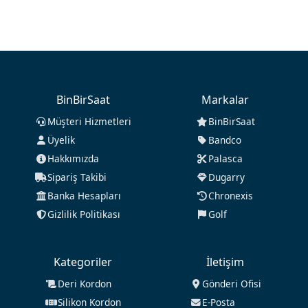
BinBirSaat
Markalar
Müşteri Hizmetleri
BinBirSaat
Üyelik
Bandco
Hakkımızda
Palasca
Sipariş Takibi
Dugarry
Banka Hesapları
Chronexis
Gizlilik Politikası
Golf
Kategoriler
İletişim
Deri Kordon
Gönderi Ofisi
Silikon Kordon
E-Posta