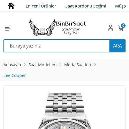
En Yeni Ürünler
Saat Kordonu Seçimi
Müşter
0
ARA
Anasayfa
Saat Modelleri
Moda Saatleri
Lee Cooper