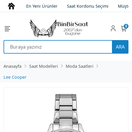
En Yeni Ürünler
Saat Kordonu Seçimi
Müşter
0
ARA
Anasayfa
Saat Modelleri
Moda Saatleri
Lee Cooper