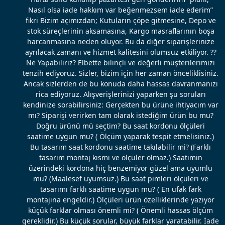
Nasıl olsa iade hakkım var beğenmezsem iade ederim”
fikri Bizim açımızdan; Kutuların çöpe gitmesine, Depo ve
stok süreçlerinin aksamasına, Kargo masraflarının boşa
harcanmasına neden oluyor. Bu da diğer siparişlerinize
ayrılacak zamanı ve hizmet kalitesini olumsuz etkiliyor. ??
Ne Yapabiliriz? Elbette bilinçli ve değerli müşterilerimizi
tenzih ediyoruz. Sizler, bizim için her zaman önceliklisiniz.
Ancak sizlerden de bu konuda daha hassas davranmanızı
rica ediyoruz. Alışverişlerinizi yaparken şu soruları
kendinize sorabilirsiniz: Gerçekten bu ürüne ihtiyacım var
mı? Siparişi verirken tam olarak istediğim ürün bu mu?
Doğru ürünü mü seçtim? Bu saat kordonu ölçüleri
saatime uygun mu? ( Ölçüm yaparak tespit etmelisiniz.)
Bu tasarım saat kordonu saatime takılabilir mi? (Farklı
tasarım montaj kısmı ve ölçüler olmaz.) Saatimin
üzerindeki kordona hiç benzemiyor güzel ama uyumlu
mu? (Maalesef uyumsuz.) Bu saat pimleri ölçüleri ve
tasarımı farklı saatime uygun mu? ( En ufak fark
montajına engeldir.) Ölçüleri ürün özelliklerinde yazıyor
küçük farklar olması önemli mi? ( Önemli hassas ölçüm
gereklidir.) Bu küçük sorular, büyük farklar yaratabilir. İade