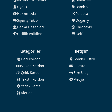
Müşteri Hizmetleri
BinBirSaat
Üyelik
Bandco
Hakkımızda
Palasca
Sipariş Takibi
Dugarry
Banka Hesapları
Chronexis
Gizlilik Politikası
Golf
Kategoriler
İletişim
Deri Kordon
Gönderi Ofisi
Silikon Kordon
E-Posta
Çelik Kordon
Bize Ulaşın
Tekstil Kordon
Medya
Yedek Parça
Aletler