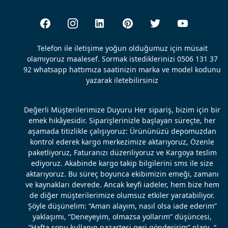
Telefon ile iletişime yoğun olduğumuz için müsait
olamıyoruz maalesef. Sormak istediklerinizi 0506 131 37
92 whatsapp hattımıza saatinizin marka ve model kodunu
yazarak iletebilirsiniz
Değerli Müşterilerimize Duyuru Her sipariş, bizim için bir
emek hikâyesidir. Siparişlerinizle başlayan süreçte, her
aşamada titizlikle çalışıyoruz: Ürününüzü depomuzdan
kontrol ederek kargo merkezimize aktarıyoruz, Özenle
paketliyoruz, Faturanızı düzenliyoruz ve Kargoya teslim
ediyoruz. Akabinde kargo takip bilgilerini sms ile size
aktarıyoruz. Bu süreç boyunca ekibimizin emeği, zamanı
ve kaynakları devrede. Ancak keyfi iadeler, hem bize hem
de diğer müşterilerimize olumsuz etkiler yaratabiliyor.
Şöyle düşünelim: “Aman alayım, nasıl olsa iade ederim”
yaklaşımı, “Deneyeyim, olmazsa yollarım” düşüncesi,
“Hafta sonu kullanıp pazartesi geri gönderirim” planı, “