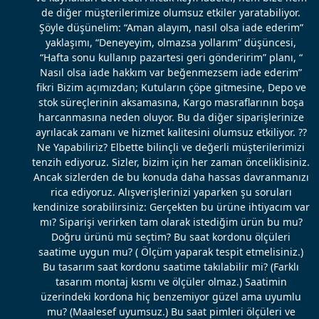
de diğer müşterilerimize olumsuz etkiler yaratabiliyor.
Şöyle düşünelim: “Aman alayım, nasıl olsa iade ederim”
yaklaşımı, “Deneyeyim, olmazsa yollarım” düşüncesi,
“Hafta sonu kullanıp pazartesi geri gönderirim” planı, “
Nasıl olsa iade hakkım var beğenmezsem iade ederim”
fikri Bizim açımızdan; Kutuların çöpe gitmesine, Depo ve
stok süreçlerinin aksamasına, Kargo masraflarının boşa
harcanmasına neden oluyor. Bu da diğer siparişlerinize
ayrılacak zamanı ve hizmet kalitesini olumsuz etkiliyor. ??
Ne Yapabiliriz? Elbette bilinçli ve değerli müşterilerimizi
tenzih ediyoruz. Sizler, bizim için her zaman önceliklisiniz.
Ancak sizlerden de bu konuda daha hassas davranmanızı
rica ediyoruz. Alışverişlerinizi yaparken şu soruları
kendinize sorabilirsiniz: Gerçekten bu ürüne ihtiyacım var
mı? Siparişi verirken tam olarak istediğim ürün bu mu?
Doğru ürünü mü seçtim? Bu saat kordonu ölçüleri
saatime uygun mu? ( Ölçüm yaparak tespit etmelisiniz.)
Bu tasarım saat kordonu saatime takılabilir mi? (Farklı
tasarım montaj kısmı ve ölçüler olmaz.) Saatimin
üzerindeki kordona hiç benzemiyor güzel ama uyumlu
mu? (Maalesef uyumsuz.) Bu saat pimleri ölçüleri ve