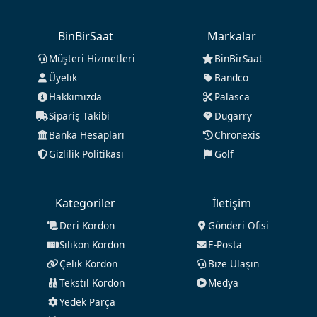
BinBirSaat
Markalar
Müşteri Hizmetleri
BinBirSaat
Üyelik
Bandco
Hakkımızda
Palasca
Sipariş Takibi
Dugarry
Banka Hesapları
Chronexis
Gizlilik Politikası
Golf
Kategoriler
İletişim
Deri Kordon
Gönderi Ofisi
Silikon Kordon
E-Posta
Çelik Kordon
Bize Ulaşın
Tekstil Kordon
Medya
Yedek Parça