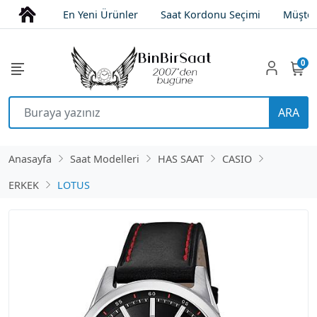
En Yeni Ürünler
Saat Kordonu Seçimi
Müşter
0
ARA
Anasayfa
Saat Modelleri
HAS SAAT
CASIO
ERKEK
LOTUS