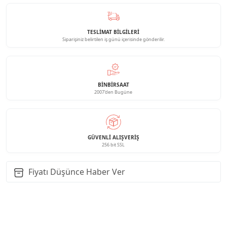
TESLİMAT BİLGİLERİ
Siparişiniz belirtilen iş günü içerisinde gönderilir.
BINBIRSAAT
2007'den Bugüne
GÜVENLI ALIŞVERIŞ
256 bit SSL
Fiyatı Düşünce Haber Ver