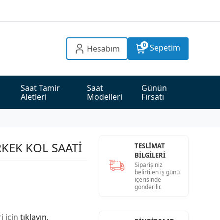
0
Sepetim
Hesabım
Saat Tamir 
Saat 
Günün 
Aletleri
Modelleri
Fırsatı
KEK KOL SAATİ
TESLİMAT
BİLGİLERİ
Siparişiniz
belirtilen iş günü
içerisinde
gönderilir.
i için
tıklayın.