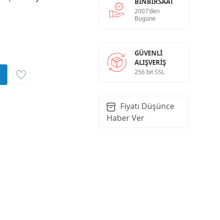
BINBIRSAAT
2007'den
Bugüne
GÜVENLI
ALIŞVERIŞ
256 bit SSL
Fiyatı Düşünce
Haber Ver