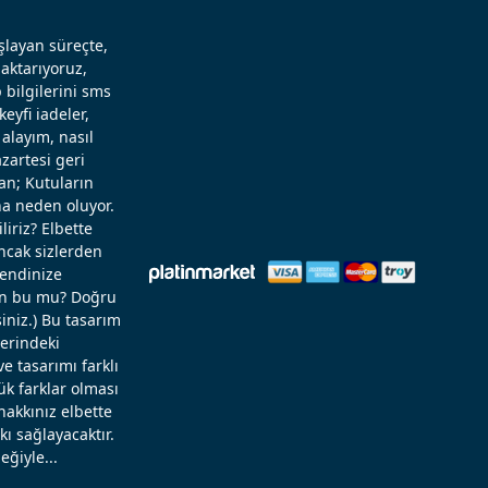
aşlayan süreçte,
aktarıyoruz,
 bilgilerini sms
eyfi iadeler,
alayım, nasıl
zartesi geri
an; Kutuların
a neden oluyor.
liriz? Elbette
Ancak sizlerden
kendinize
rün bu mu? Doğru
niz.) Bu tasarım
zerindeki
 tasarımı farklı
ük farklar olması
hakkınız elbette
ı sağlayacaktır.
eğiyle...