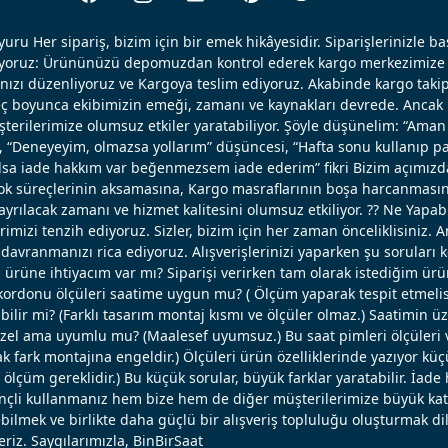
uru Her sipariş, bizim için bir emek hikâyesidir. Siparişlerinizle b
ışıyoruz: Ürününüzü depomuzdan kontrol ederek kargo merkezimize 
nızı düzenliyoruz ve Kargoya teslim ediyoruz. Akabinde kargo takip
reç boyunca ekibimizin emeği, zamanı ve kaynakları devrede. Ancak k
erilerimize olumsuz etkiler yaratabiliyor. Şöyle düşünelim: “Aman 
, “Deneyeyim, olmazsa yollarım” düşüncesi, “Hafta sonu kullanıp pa
 olsa iade hakkım var beğenmezsem iade ederim” fikri Bizim açımızd
ok süreçlerinin aksamasına, Kargo masraflarının boşa harcanmasın
ayrılacak zamanı ve hizmet kalitesini olumsuz etkiliyor. ?? Ne Yapabi
erimizi tenzih ediyoruz. Sizler, bizim için her zaman önceliklisiniz. 
avranmanızı rica ediyoruz. Alışverişlerinizi yaparken şu soruları 
u ürüne ihtiyacım var mı? Siparişi verirken tam olarak istediğim ü
ordonu ölçüleri saatime uygun mu? ( Ölçüm yaparak tespit etmelisi
bilir mi? (Farklı tasarım montaj kısmı ve ölçüler olmaz.) Saatimin ü
el ama uyumlu mu? (Maalesef uyumsuz.) Bu saat pimleri ölçüleri ve
 fark montajına engeldir.) Ölçüleri ürün özelliklerinde yazıyor küç
lçüm gereklidir.) Bu küçük sorular, büyük farklar yaratabilir. İade 
linçli kullanmanız hem bize hem de diğer müşterilerimize büyük katk
bilmek ve birlikte daha güçlü bir alışveriş topluluğu oluşturmak dil
eriz. Saygılarımızla, BinBirSaat