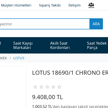
Müşteri Hizmetleri
Sipariş Takibi
İletişim
ARA
l 
Saat Kayışı 
Akıllı Saat 
Saat Yedek 
Markaları
Kordonları
Parça
RKEK
LOTUS
LOTUS 18690/1 CHRONO ER
9.408,00 TL
1.003,52 TL
'den başlayan taksit seçenekler