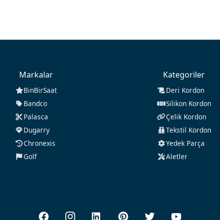
Markalar
Kategoriler
BinBirSaat
Deri Kordon
Bandco
Silikon Kordon
Palasca
Çelik Kordon
Dugarry
Tekstil Kordon
Chronexis
Yedek Parça
Golf
Aletler