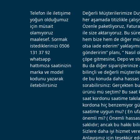
Telefon ile iletişime
Değerli Müşterilerimize Duy
yoğun olduğumuz
her aşamada titizlikle çal
için müsait
Özenle paketliyoruz, Fatura
olamıyoruz
ile size aktarıyoruz. Bu sü
maalesef. Sormak
hem bize hem de diğer müşt
istediklerinizi 0506
olsa iade ederim” yaklaşımı
131 37 92
gönderirim” planı, “ Nasıl
whatsapp
çöpe gitmesine, Depo ve st
hattımıza saatinizin
Bu da diğer siparişlerinize 
marka ve model
bilinçli ve değerli müşteril
kodunu yazarak
de bu konuda daha hassas d
iletebilirsiniz
sorabilirsiniz: Gerçekten b
ürünü mü seçtim? Bu saat k
saat kordonu saatime takıla
kordona hiç benzemiyor güz
saatime uygun mu? ( En ufak
önemli mi? ( Önemli hassas ö
saklıdır; ancak bu hakkı bi
Sizlere daha iyi hizmet vere
Anlayışınız için teşekkür ed