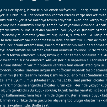
uru Her sipariş, bizim için bir emek hikâyesidir. Siparişlerinizle b
ışıyoruz: Ürününüzü depomuzdan kontrol ederek kargo merkezimize 
nızı düzenliyoruz ve Kargoya teslim ediyoruz. Akabinde kargo takip
reç boyunca ekibimizin emeği, zamanı ve kaynakları devrede. Ancak k
erilerimize olumsuz etkiler yaratabiliyor. Şöyle düşünelim: “Aman 
, “Deneyeyim, olmazsa yollarım” düşüncesi, “Hafta sonu kullanıp pa
 olsa iade hakkım var beğenmezsem iade ederim” fikri Bizim açımızd
ok süreçlerinin aksamasına, Kargo masraflarının boşa harcanmasın
ayrılacak zamanı ve hizmet kalitesini olumsuz etkiliyor. ?? Ne Yapabi
erimizi tenzih ediyoruz. Sizler, bizim için her zaman önceliklisiniz. 
avranmanızı rica ediyoruz. Alışverişlerinizi yaparken şu soruları 
u ürüne ihtiyacım var mı? Siparişi verirken tam olarak istediğim ü
ordonu ölçüleri saatime uygun mu? ( Ölçüm yaparak tespit etmelisi
bilir mi? (Farklı tasarım montaj kısmı ve ölçüler olmaz.) Saatimin ü
el ama uyumlu mu? (Maalesef uyumsuz.) Bu saat pimleri ölçüleri ve
 fark montajına engeldir.) Ölçüleri ürün özelliklerinde yazıyor küç
lçüm gereklidir.) Bu küçük sorular, büyük farklar yaratabilir. İade 
linçli kullanmanız hem bize hem de diğer müşterilerimize büyük katk
bilmek ve birlikte daha güçlü bir alışveriş topluluğu oluşturmak dil
eriz. Saygılarımızla, BinBirSaat