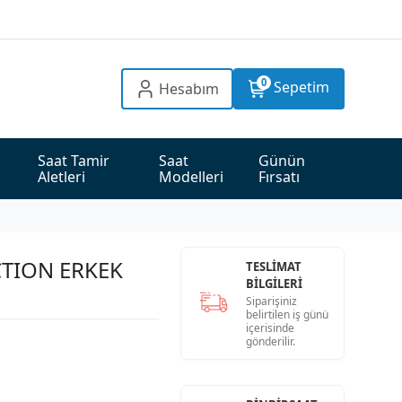
0
Sepetim
Hesabım
Saat Tamir 
Saat 
Günün 
Aletleri
Modelleri
Fırsatı
TION ERKEK
TESLİMAT
BİLGİLERİ
Siparişiniz
belirtilen iş günü
içerisinde
gönderilir.