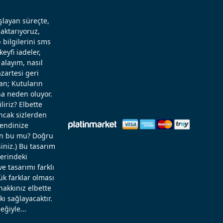
aşlayan süreçte,
aktarıyoruz,
 bilgilerini sms
eyfi iadeler,
alayım, nasıl
zartesi geri
an; Kutuların
a neden oluyor.
liriz? Elbette
Ancak sizlerden
kendinize
rün bu mu? Doğru
niz.) Bu tasarım
zerindeki
 tasarımı farklı
ük farklar olması
hakkınız elbette
ı sağlayacaktır.
eğiyle...