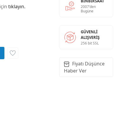
BINBIRSAAT
için
tıklayın.
2007'den
Bugüne
GÜVENLI
ALIŞVERIŞ
256 bit SSL
Fiyatı Düşünce
Haber Ver