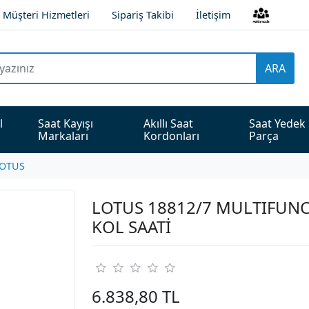
Müşteri Hizmetleri
Sipariş Takibi
İletişim
ARA
l 
Saat Kayışı 
Akıllı Saat 
Saat Yedek 
Markaları
Kordonları
Parça
OTUS
LOTUS 18812/7 MULTIFUNC
KOL SAATİ
6.838,80 TL