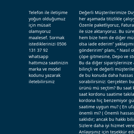
Telefon ile iletişime
Değerli Müşterilerimize Duy
yoğun olduğumuz
her aşamada titizlikle çal
için müsait
Özenle paketliyoruz, Fatura
olamıyoruz
ile size aktarıyoruz. Bu sü
maalesef. Sormak
hem bize hem de diğer müşt
istediklerinizi 0506
olsa iade ederim” yaklaşımı
131 37 92
gönderirim” planı, “ Nasıl
whatsapp
çöpe gitmesine, Depo ve st
hattımıza saatinizin
Bu da diğer siparişlerinize 
marka ve model
bilinçli ve değerli müşteril
kodunu yazarak
de bu konuda daha hassas d
iletebilirsiniz
sorabilirsiniz: Gerçekten b
ürünü mü seçtim? Bu saat k
saat kordonu saatime takıla
kordona hiç benzemiyor güz
saatime uygun mu? ( En ufak
önemli mi? ( Önemli hassas ö
saklıdır; ancak bu hakkı bi
Sizlere daha iyi hizmet vere
Anlayışınız için teşekkür ed