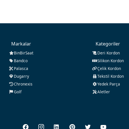
Markalar
Kategoriler
BinBirSaat
Deri Kordon
Bandco
Silikon Kordon
Palasca
Çelik Kordon
Dugarry
Tekstil Kordon
Chronexis
Yedek Parça
Golf
Aletler