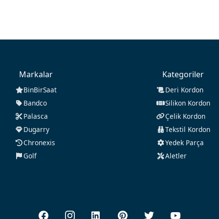
Markalar
Kategoriler
BinBirSaat
Deri Kordon
Bandco
Silikon Kordon
Palasca
Çelik Kordon
Dugarry
Tekstil Kordon
Chronexis
Yedek Parça
Golf
Aletler