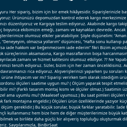
uru Her sipariş, bizim için bir emek hikâyesidir. Siparişlerinizle b
ışıyoruz: Ürününüzü depomuzdan kontrol ederek kargo merkezimize 
nızı düzenliyoruz ve Kargoya teslim ediyoruz. Akabinde kargo takip
reç boyunca ekibimizin emeği, zamanı ve kaynakları devrede. Ancak k
erilerimize olumsuz etkiler yaratabiliyor. Şöyle düşünelim: “Aman 
, “Deneyeyim, olmazsa yollarım” düşüncesi, “Hafta sonu kullanıp pa
 olsa iade hakkım var beğenmezsem iade ederim” fikri Bizim açımızd
ok süreçlerinin aksamasına, Kargo masraflarının boşa harcanmasın
ayrılacak zamanı ve hizmet kalitesini olumsuz etkiliyor. ?? Ne Yapabi
erimizi tenzih ediyoruz. Sizler, bizim için her zaman önceliklisiniz. 
avranmanızı rica ediyoruz. Alışverişlerinizi yaparken şu soruları 
u ürüne ihtiyacım var mı? Siparişi verirken tam olarak istediğim ü
ordonu ölçüleri saatime uygun mu? ( Ölçüm yaparak tespit etmelisi
bilir mi? (Farklı tasarım montaj kısmı ve ölçüler olmaz.) Saatimin ü
el ama uyumlu mu? (Maalesef uyumsuz.) Bu saat pimleri ölçüleri ve
 fark montajına engeldir.) Ölçüleri ürün özelliklerinde yazıyor küç
lçüm gereklidir.) Bu küçük sorular, büyük farklar yaratabilir. İade 
linçli kullanmanız hem bize hem de diğer müşterilerimize büyük katk
bilmek ve birlikte daha güçlü bir alışveriş topluluğu oluşturmak dil
eriz. Saygılarımızla, BinBirSaat