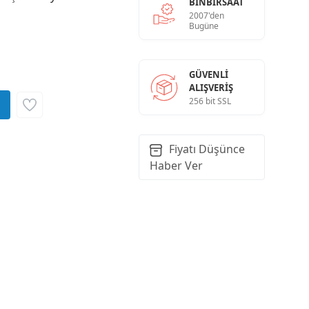
BINBIRSAAT
2007'den
Bugüne
GÜVENLI
ALIŞVERIŞ
256 bit SSL
Fiyatı Düşünce
Haber Ver