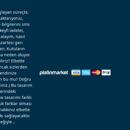
aşlayan süreçte,
aktarıyoruz,
 bilgilerini sms
eyfi iadeler,
alayım, nasıl
zartesi geri
an; Kutuların
a neden oluyor.
liriz? Elbette
Ancak sizlerden
kendinize
rün bu mu? Doğru
niz.) Bu tasarım
zerindeki
 tasarımı farklı
ük farklar olması
hakkınız elbette
ı sağlayacaktır.
eğiyle...