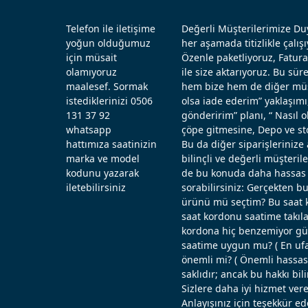
Telefon ile iletişime
Değerli Müşterilerimize Duy
yoğun olduğumuz
her aşamada titizlikle çal
için müsait
Özenle paketliyoruz, Fatura
olamıyoruz
ile size aktarıyoruz. Bu sü
maalesef. Sormak
hem bize hem de diğer müşt
istediklerinizi 0506
olsa iade ederim” yaklaşımı
131 37 92
gönderirim” planı, “ Nasıl
whatsapp
çöpe gitmesine, Depo ve st
hattımıza saatinizin
Bu da diğer siparişlerinize 
marka ve model
bilinçli ve değerli müşteril
kodunu yazarak
de bu konuda daha hassas d
iletebilirsiniz
sorabilirsiniz: Gerçekten b
ürünü mü seçtim? Bu saat k
saat kordonu saatime takıla
kordona hiç benzemiyor güz
saatime uygun mu? ( En ufak
önemli mi? ( Önemli hassas ö
saklıdır; ancak bu hakkı bi
Sizlere daha iyi hizmet vere
Anlayışınız için teşekkür ed