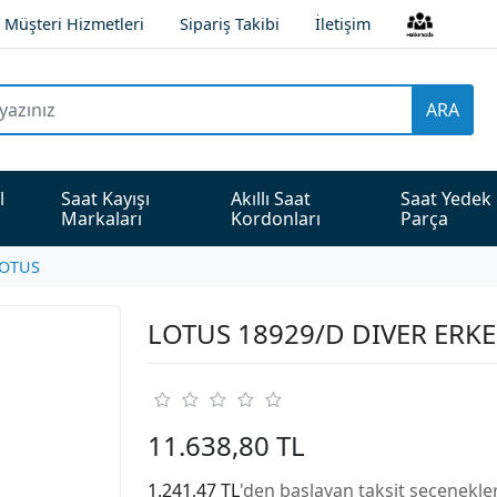
Müşteri Hizmetleri
Sipariş Takibi
İletişim
ARA
l 
Saat Kayışı 
Akıllı Saat 
Saat Yedek 
Markaları
Kordonları
Parça
OTUS
LOTUS 18929/D DIVER ERKE
11.638,80 TL
1.241,47 TL
'den başlayan taksit seçenekler