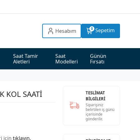
0
Sepetim
Hesabım
Saat Tamir 
Saat 
Günün 
Aletleri
Modelleri
Fırsatı
K KOL SAATİ
TESLİMAT
BİLGİLERİ
Siparişiniz
belirtilen iş günü
içerisinde
gönderilir.
i için
tıklayın.