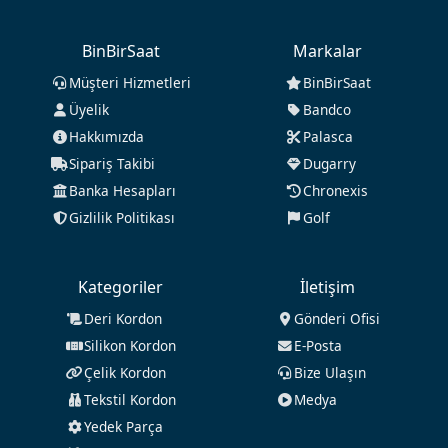
BinBirSaat
Markalar
Müşteri Hizmetleri
BinBirSaat
Üyelik
Bandco
Hakkımızda
Palasca
Sipariş Takibi
Dugarry
Banka Hesapları
Chronexis
Gizlilik Politikası
Golf
Kategoriler
İletişim
Deri Kordon
Gönderi Ofisi
Silikon Kordon
E-Posta
Çelik Kordon
Bize Ulaşın
Tekstil Kordon
Medya
Yedek Parça