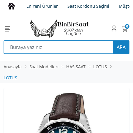
En Yeni Ürünler
Saat Kordonu Seçimi
Müşter
0
ARA
Anasayfa
Saat Modelleri
HAS SAAT
LOTUS
LOTUS