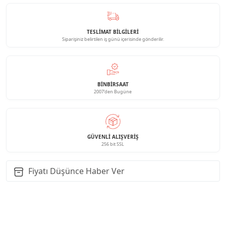
TESLİMAT BİLGİLERİ
Siparişiniz belirtilen iş günü içerisinde gönderilir.
BINBIRSAAT
2007'den Bugüne
GÜVENLI ALIŞVERIŞ
256 bit SSL
Fiyatı Düşünce Haber Ver