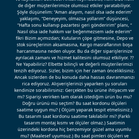
de diğer müşterilerimize olumsuz etkiler yaratabiliyor.
Şöyle düşünelim: “Aman alayım, nasıl olsa iade ederim”
yaklaşımı, “Deneyeyim, olmazsa yollarım” düşüncesi,
“Hafta sonu kullanıp pazartesi geri gönderirim” planı, “
Nasıl olsa iade hakkım var beğenmezsem iade ederim”
fikri Bizim açımızdan; Kutuların çöpe gitmesine, Depo ve
stok süreçlerinin aksamasına, Kargo masraflarının boşa
harcanmasına neden oluyor. Bu da diğer siparişlerinize
ayrılacak zamanı ve hizmet kalitesini olumsuz etkiliyor. ??
Ne Yapabiliriz? Elbette bilinçli ve değerli müşterilerimizi
tenzih ediyoruz. Sizler, bizim için her zaman önceliklisiniz.
Ancak sizlerden de bu konuda daha hassas davranmanızı
rica ediyoruz. Alışverişlerinizi yaparken şu soruları
kendinize sorabilirsiniz: Gerçekten bu ürüne ihtiyacım var
mı? Siparişi verirken tam olarak istediğim ürün bu mu?
Doğru ürünü mü seçtim? Bu saat kordonu ölçüleri
saatime uygun mu? ( Ölçüm yaparak tespit etmelisiniz.)
Bu tasarım saat kordonu saatime takılabilir mi? (Farklı
tasarım montaj kısmı ve ölçüler olmaz.) Saatimin
üzerindeki kordona hiç benzemiyor güzel ama uyumlu
mu? (Maalesef uyumsuz.) Bu saat pimleri ölçüleri ve