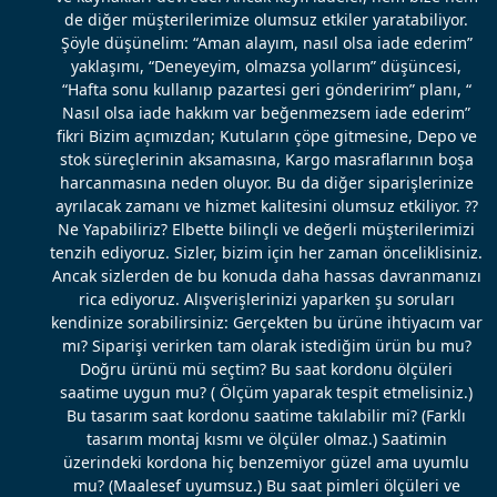
de diğer müşterilerimize olumsuz etkiler yaratabiliyor.
Şöyle düşünelim: “Aman alayım, nasıl olsa iade ederim”
yaklaşımı, “Deneyeyim, olmazsa yollarım” düşüncesi,
“Hafta sonu kullanıp pazartesi geri gönderirim” planı, “
Nasıl olsa iade hakkım var beğenmezsem iade ederim”
fikri Bizim açımızdan; Kutuların çöpe gitmesine, Depo ve
stok süreçlerinin aksamasına, Kargo masraflarının boşa
harcanmasına neden oluyor. Bu da diğer siparişlerinize
ayrılacak zamanı ve hizmet kalitesini olumsuz etkiliyor. ??
Ne Yapabiliriz? Elbette bilinçli ve değerli müşterilerimizi
tenzih ediyoruz. Sizler, bizim için her zaman önceliklisiniz.
Ancak sizlerden de bu konuda daha hassas davranmanızı
rica ediyoruz. Alışverişlerinizi yaparken şu soruları
kendinize sorabilirsiniz: Gerçekten bu ürüne ihtiyacım var
mı? Siparişi verirken tam olarak istediğim ürün bu mu?
Doğru ürünü mü seçtim? Bu saat kordonu ölçüleri
saatime uygun mu? ( Ölçüm yaparak tespit etmelisiniz.)
Bu tasarım saat kordonu saatime takılabilir mi? (Farklı
tasarım montaj kısmı ve ölçüler olmaz.) Saatimin
üzerindeki kordona hiç benzemiyor güzel ama uyumlu
mu? (Maalesef uyumsuz.) Bu saat pimleri ölçüleri ve