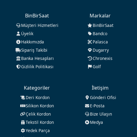
BinBirSaat
Markalar
Müşteri Hizmetleri
BinBirSaat
Üyelik
Bandco
Hakkımızda
Palasca
Sipariş Takibi
Dugarry
Banka Hesapları
Chronexis
Gizlilik Politikası
Golf
Kategoriler
İletişim
Deri Kordon
Gönderi Ofisi
Silikon Kordon
E-Posta
Çelik Kordon
Bize Ulaşın
Tekstil Kordon
Medya
Yedek Parça