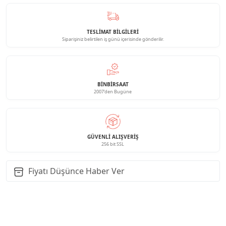
TESLİMAT BİLGİLERİ
Siparişiniz belirtilen iş günü içerisinde gönderilir.
BINBIRSAAT
2007'den Bugüne
GÜVENLI ALIŞVERIŞ
256 bit SSL
Fiyatı Düşünce Haber Ver