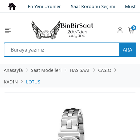
En Yeni Ürünler
Saat Kordonu Seçimi
Müşter
0
ARA
Anasayfa
Saat Modelleri
HAS SAAT
CASIO
KADIN
LOTUS