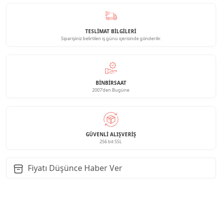
TESLİMAT BİLGİLERİ
Siparişiniz belirtilen iş günü içerisinde gönderilir.
BINBIRSAAT
2007'den Bugüne
GÜVENLI ALIŞVERIŞ
256 bit SSL
Fiyatı Düşünce Haber Ver