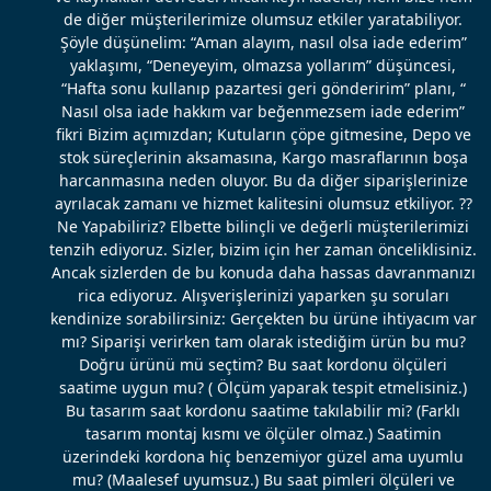
de diğer müşterilerimize olumsuz etkiler yaratabiliyor.
Şöyle düşünelim: “Aman alayım, nasıl olsa iade ederim”
yaklaşımı, “Deneyeyim, olmazsa yollarım” düşüncesi,
“Hafta sonu kullanıp pazartesi geri gönderirim” planı, “
Nasıl olsa iade hakkım var beğenmezsem iade ederim”
fikri Bizim açımızdan; Kutuların çöpe gitmesine, Depo ve
stok süreçlerinin aksamasına, Kargo masraflarının boşa
harcanmasına neden oluyor. Bu da diğer siparişlerinize
ayrılacak zamanı ve hizmet kalitesini olumsuz etkiliyor. ??
Ne Yapabiliriz? Elbette bilinçli ve değerli müşterilerimizi
tenzih ediyoruz. Sizler, bizim için her zaman önceliklisiniz.
Ancak sizlerden de bu konuda daha hassas davranmanızı
rica ediyoruz. Alışverişlerinizi yaparken şu soruları
kendinize sorabilirsiniz: Gerçekten bu ürüne ihtiyacım var
mı? Siparişi verirken tam olarak istediğim ürün bu mu?
Doğru ürünü mü seçtim? Bu saat kordonu ölçüleri
saatime uygun mu? ( Ölçüm yaparak tespit etmelisiniz.)
Bu tasarım saat kordonu saatime takılabilir mi? (Farklı
tasarım montaj kısmı ve ölçüler olmaz.) Saatimin
üzerindeki kordona hiç benzemiyor güzel ama uyumlu
mu? (Maalesef uyumsuz.) Bu saat pimleri ölçüleri ve