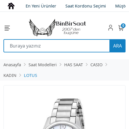
En Yeni Ürünler
Saat Kordonu Seçimi
Müşter
0
ARA
Anasayfa
Saat Modelleri
HAS SAAT
CASIO
KADIN
LOTUS