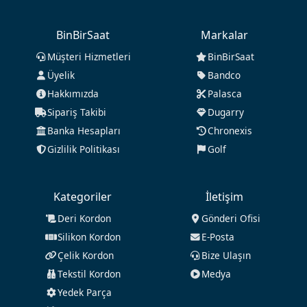
BinBirSaat
Markalar
Müşteri Hizmetleri
BinBirSaat
Üyelik
Bandco
Hakkımızda
Palasca
Sipariş Takibi
Dugarry
Banka Hesapları
Chronexis
Gizlilik Politikası
Golf
Kategoriler
İletişim
Deri Kordon
Gönderi Ofisi
Silikon Kordon
E-Posta
Çelik Kordon
Bize Ulaşın
Tekstil Kordon
Medya
Yedek Parça