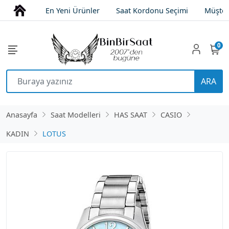
En Yeni Ürünler
Saat Kordonu Seçimi
Müşter
0
ARA
Anasayfa
Saat Modelleri
HAS SAAT
CASIO
KADIN
LOTUS