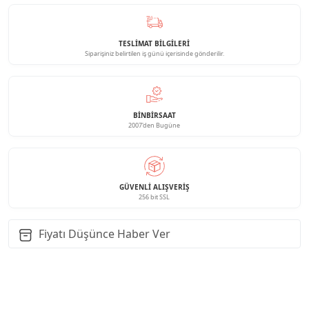
TESLİMAT BİLGİLERİ
Siparişiniz belirtilen iş günü içerisinde gönderilir.
BINBIRSAAT
2007'den Bugüne
GÜVENLI ALIŞVERIŞ
256 bit SSL
Fiyatı Düşünce Haber Ver