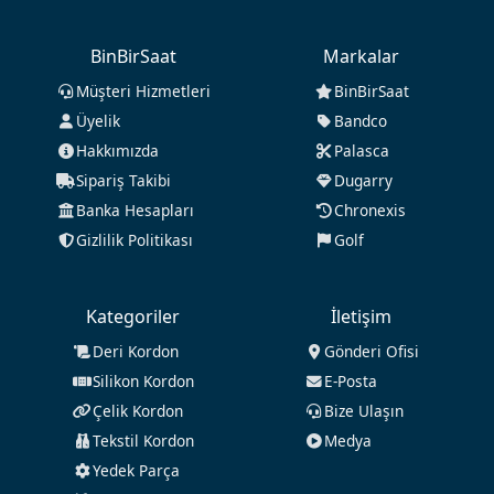
BinBirSaat
Markalar
Müşteri Hizmetleri
BinBirSaat
Üyelik
Bandco
Hakkımızda
Palasca
Sipariş Takibi
Dugarry
Banka Hesapları
Chronexis
Gizlilik Politikası
Golf
Kategoriler
İletişim
Deri Kordon
Gönderi Ofisi
Silikon Kordon
E-Posta
Çelik Kordon
Bize Ulaşın
Tekstil Kordon
Medya
Yedek Parça