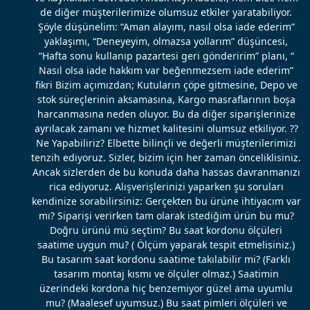
de diğer müşterilerimize olumsuz etkiler yaratabiliyor.
Şöyle düşünelim: “Aman alayım, nasıl olsa iade ederim”
yaklaşımı, “Deneyeyim, olmazsa yollarım” düşüncesi,
“Hafta sonu kullanıp pazartesi geri gönderirim” planı, “
Nasıl olsa iade hakkım var beğenmezsem iade ederim”
fikri Bizim açımızdan; Kutuların çöpe gitmesine, Depo ve
stok süreçlerinin aksamasına, Kargo masraflarının boşa
harcanmasına neden oluyor. Bu da diğer siparişlerinize
ayrılacak zamanı ve hizmet kalitesini olumsuz etkiliyor. ??
Ne Yapabiliriz? Elbette bilinçli ve değerli müşterilerimizi
tenzih ediyoruz. Sizler, bizim için her zaman önceliklisiniz.
Ancak sizlerden de bu konuda daha hassas davranmanızı
rica ediyoruz. Alışverişlerinizi yaparken şu soruları
kendinize sorabilirsiniz: Gerçekten bu ürüne ihtiyacım var
mı? Siparişi verirken tam olarak istediğim ürün bu mu?
Doğru ürünü mü seçtim? Bu saat kordonu ölçüleri
saatime uygun mu? ( Ölçüm yaparak tespit etmelisiniz.)
Bu tasarım saat kordonu saatime takılabilir mi? (Farklı
tasarım montaj kısmı ve ölçüler olmaz.) Saatimin
üzerindeki kordona hiç benzemiyor güzel ama uyumlu
mu? (Maalesef uyumsuz.) Bu saat pimleri ölçüleri ve