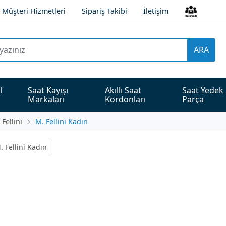
Müşteri Hizmetleri
Sipariş Takibi
İletişim
ARA
l 
Saat Kayışı 
Akıllı Saat 
Saat Yedek 
Markaları
Kordonları
Parça
Fellini
M. Fellini Kadın
. Fellini Kadın