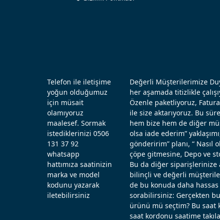
Telefon ile iletişime
Değerli Müşterilerimize Duy
yoğun olduğumuz
her aşamada titizlikle çal
için müsait
Özenle paketliyoruz, Fatura
olamıyoruz
ile size aktarıyoruz. Bu sü
maalesef. Sormak
hem bize hem de diğer müşt
istediklerinizi 0506
olsa iade ederim” yaklaşımı
131 37 92
gönderirim” planı, “ Nasıl
whatsapp
çöpe gitmesine, Depo ve st
hattımıza saatinizin
Bu da diğer siparişlerinize 
marka ve model
bilinçli ve değerli müşteril
kodunu yazarak
de bu konuda daha hassas d
iletebilirsiniz
sorabilirsiniz: Gerçekten b
ürünü mü seçtim? Bu saat k
saat kordonu saatime takıla