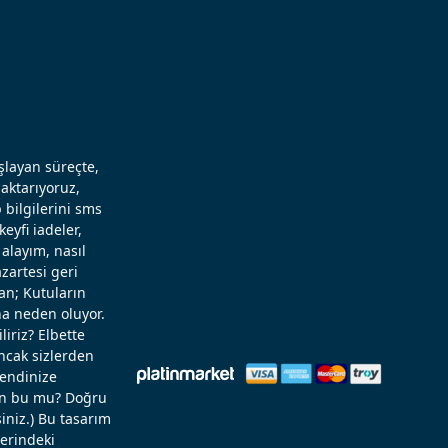
aşlayan süreçte,
aktarıyoruz,
 bilgilerini sms
eyfi iadeler,
alayım, nasıl
zartesi geri
an; Kutuların
a neden oluyor.
liriz? Elbette
Ancak sizlerden
kendinize
rün bu mu? Doğru
niz.) Bu tasarım
zerindeki