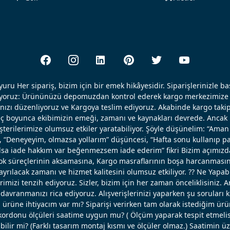
uru Her sipariş, bizim için bir emek hikâyesidir. Siparişlerinizle b
ışıyoruz: Ürününüzü depomuzdan kontrol ederek kargo merkezimize 
nızı düzenliyoruz ve Kargoya teslim ediyoruz. Akabinde kargo takip
reç boyunca ekibimizin emeği, zamanı ve kaynakları devrede. Ancak k
erilerimize olumsuz etkiler yaratabiliyor. Şöyle düşünelim: “Aman 
, “Deneyeyim, olmazsa yollarım” düşüncesi, “Hafta sonu kullanıp pa
 olsa iade hakkım var beğenmezsem iade ederim” fikri Bizim açımızd
ok süreçlerinin aksamasına, Kargo masraflarının boşa harcanmasın
ayrılacak zamanı ve hizmet kalitesini olumsuz etkiliyor. ?? Ne Yapabi
erimizi tenzih ediyoruz. Sizler, bizim için her zaman önceliklisiniz. 
avranmanızı rica ediyoruz. Alışverişlerinizi yaparken şu soruları 
u ürüne ihtiyacım var mı? Siparişi verirken tam olarak istediğim ü
ordonu ölçüleri saatime uygun mu? ( Ölçüm yaparak tespit etmelisi
bilir mi? (Farklı tasarım montaj kısmı ve ölçüler olmaz.) Saatimin ü