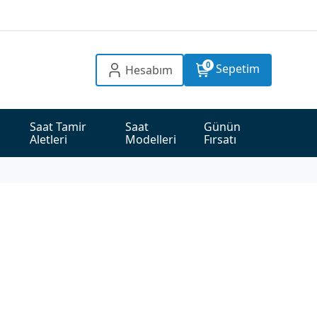
0
Sepetim
Hesabım
Saat Tamir 
Saat 
Günün 
Aletleri
Modelleri
Fırsatı