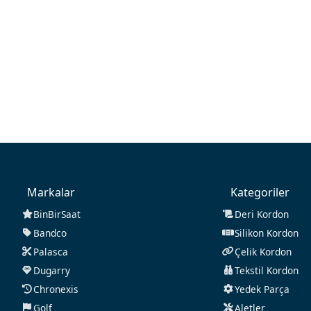
Markalar
Kategoriler
BinBirSaat
Deri Kordon
Bandco
Silikon Kordon
Palasca
Çelik Kordon
Dugarry
Tekstil Kordon
Chronexis
Yedek Parça
Golf
Aletler