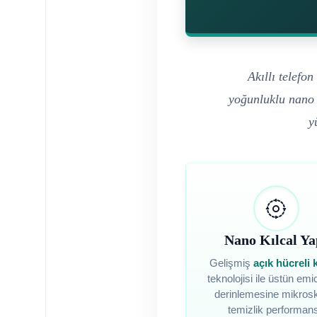
Akıllı telefo
yoğunluklu nano 
y
Nano Kılcal Ya
Gelişmiş
açık hücreli
teknolojisi ile üstün emic
derinlemesine mikros
temizlik performans