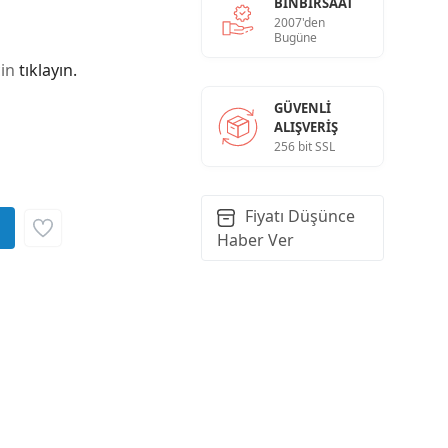
BINBIRSAAT
2007'den
Bugüne
çin
tıklayın.
GÜVENLI
ALIŞVERIŞ
256 bit SSL
Fiyatı Düşünce
Haber Ver