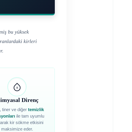
lmiş bu yüksek
anlardaki kirleri
r.
imyasal Direnç
, tiner ve diğer
temizlik
syonları
ile tam uyumlu
şarak kir sökme etkisini
maksimize eder.