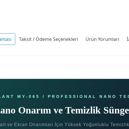
aması
Taksit / Ödeme Seçenekleri
Ürün Yorumları
İ
AANT MY-065 / PROFESSIONAL NANO TE
ano Onarım ve Temizlik Sünge
rt ve Ekran Onarımları İçin Yüksek Yoğunluklu Temizli