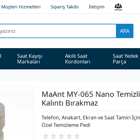
Müşteri Hizmetleri
Sipariş Takibi
İletişim
ARA
l 
Saat Kayışı 
Akıllı Saat 
Saat Yedek 
Markaları
Kordonları
Parça
MaAnt MY-065 Nano Temizli
Kalıntı Bırakmaz
Telefon, Anakart, Ekran ve Saat Tamiri İçi
Özel Temizleme Pedi