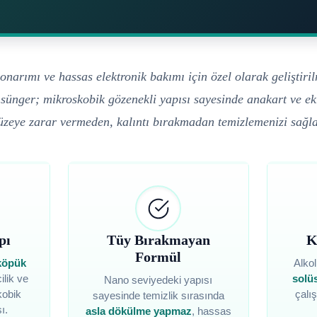
n onarımı ve hassas elektronik bakımı için özel olarak geliştiri
sünger; mikroskobik gözenekli yapısı sayesinde anakart ve ekr
üzeye zarar vermeden, kalıntı bırakmadan temizlemenizi sağla
pı
Tüy Bırakmayan
K
Formül
 köpük
Alkol
ilik ve
solü
Nano seviyedeki yapısı
kobik
çalı
sayesinde temizlik sırasında
ı.
asla dökülme yapmaz
, hassas