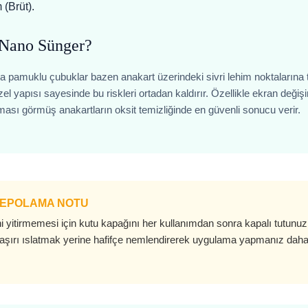
(Brüt).
Nano Sünger?
 pamuklu çubuklar bazen anakart üzerindeki sivri lehim noktalarına takı
l yapısı sayesinde bu riskleri ortadan kaldırır. Özellikle ekran değiş
eması görmüş anakartların oksit temizliğinde en güvenli sonucu verir.
DEPOLAMA NOTU
ni yitirmemesi için kutu kapağını her kullanımdan sonra kapalı tutunuz
 aşırı ıslatmak yerine hafifçe nemlendirerek uygulama yapmanız daha 