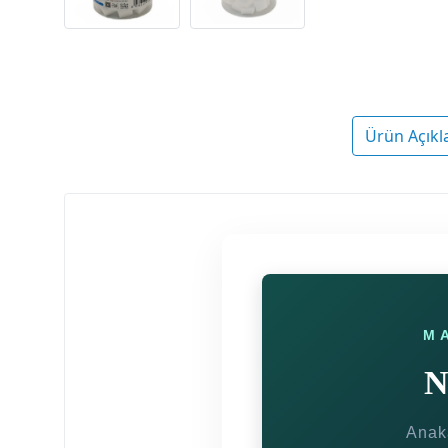
Ürün Açıkl
M
N
Anaka