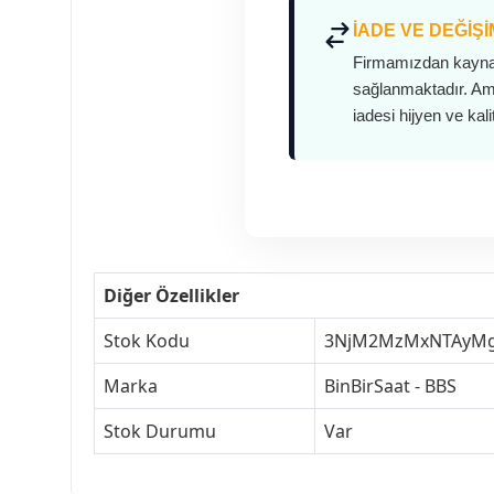
İADE VE DEĞIŞ
Firmamızdan kaynak
sağlanmaktadır. Amb
iadesi hijyen ve kal
Diğer Özellikler
Stok Kodu
3NjM2MzMxNTAyM
Marka
BinBirSaat - BBS
Stok Durumu
Var