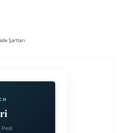
ade Şartları
CH
ri
k Pedi