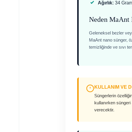
Ağırlık:
34 Gram 
Neden MaAnt 
Geleneksel bezler veya
MaAnt nano sünger, öze
temizliğinde ve sıvı t
KULLANIM VE 
Süngerlerin özelliği
kullanırken süngeri
verecektir.