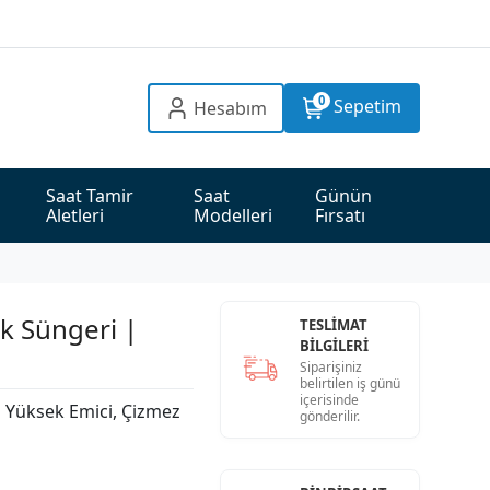
0
Sepetim
Hesabım
Saat Tamir 
Saat 
Günün 
Aletleri
Modelleri
Fırsatı
k Süngeri |
TESLİMAT
BİLGİLERİ
Siparişiniz
belirtilen iş günü
içerisinde
n Yüksek Emici, Çizmez
gönderilir.