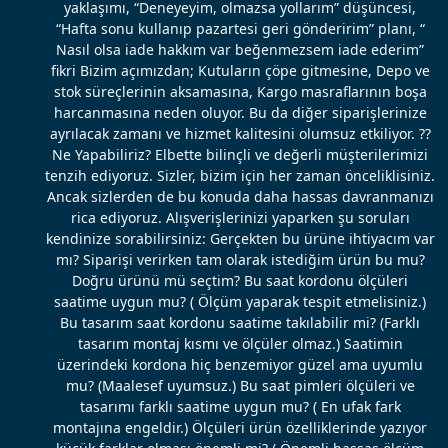
yaklaşımı, “Deneyeyim, olmazsa yollarım” düşüncesi,
“Hafta sonu kullanıp pazartesi geri gönderirim” planı, “
Nasıl olsa iade hakkım var beğenmezsem iade ederim”
fikri Bizim açımızdan; Kutuların çöpe gitmesine, Depo ve
stok süreçlerinin aksamasına, Kargo masraflarının boşa
harcanmasına neden oluyor. Bu da diğer siparişlerinize
ayrılacak zamanı ve hizmet kalitesini olumsuz etkiliyor. ??
Ne Yapabiliriz? Elbette bilinçli ve değerli müşterilerimizi
tenzih ediyoruz. Sizler, bizim için her zaman önceliklisiniz.
Ancak sizlerden de bu konuda daha hassas davranmanızı
rica ediyoruz. Alışverişlerinizi yaparken şu soruları
kendinize sorabilirsiniz: Gerçekten bu ürüne ihtiyacım var
mı? Siparişi verirken tam olarak istediğim ürün bu mu?
Doğru ürünü mü seçtim? Bu saat kordonu ölçüleri
saatime uygun mu? ( Ölçüm yaparak tespit etmelisiniz.)
Bu tasarım saat kordonu saatime takılabilir mi? (Farklı
tasarım montaj kısmı ve ölçüler olmaz.) Saatimin
üzerindeki kordona hiç benzemiyor güzel ama uyumlu
mu? (Maalesef uyumsuz.) Bu saat pimleri ölçüleri ve
tasarımı farklı saatime uygun mu? ( En ufak fark
montajına engeldir.) Ölçüleri ürün özelliklerinde yazıyor