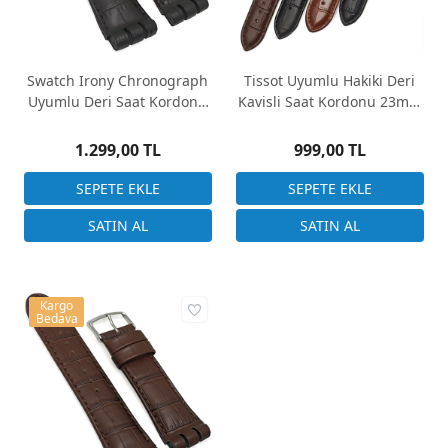
Swatch Irony Chronograph
Tissot Uyumlu Hakiki Deri
Uyumlu Deri Saat Kordonu
Kavisli Saat Kordonu 23mm
24mm Siyah
Ölçüsünü Dikkate Alarak
Sipariş Geçiniz
1.299,00 TL
999,00 TL
Kargo
Bedava