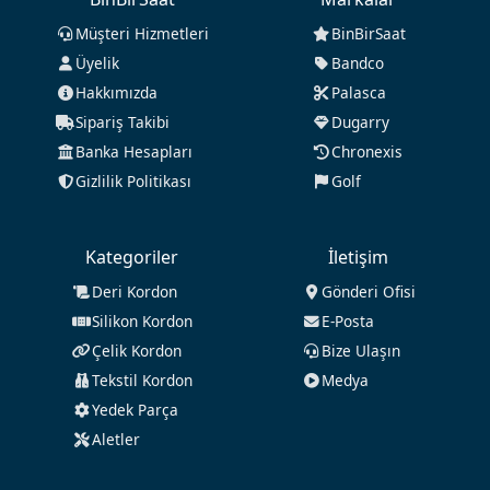
Müşteri Hizmetleri
BinBirSaat
Üyelik
Bandco
Hakkımızda
Palasca
Sipariş Takibi
Dugarry
Banka Hesapları
Chronexis
Gizlilik Politikası
Golf
Kategoriler
İletişim
Deri Kordon
Gönderi Ofisi
Silikon Kordon
E-Posta
Çelik Kordon
Bize Ulaşın
Tekstil Kordon
Medya
Yedek Parça
Aletler