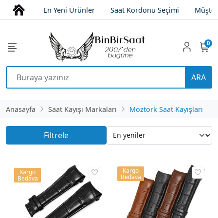
En Yeni Ürünler
Saat Kordonu Seçimi
Müşter
0
ARA
Anasayfa
Saat Kayışı Markaları
Moztork Saat Kayışları
Filtrele
Kargo
Kargo
Bedava
Bedava