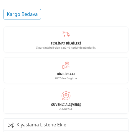
Kargo Bedava
TESLİMAT BİLGİLERİ
Siparişiniz belirtilen iş günü içerisinde gönderilir.
BINBIRSAAT
2007'den Bugüne
GÜVENLI ALIŞVERIŞ
256 bit SSL
Kıyaslama Listene Ekle