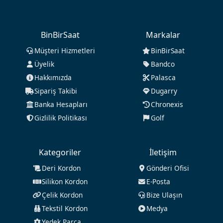
BinBirSaat
Markalar
Müşteri Hizmetleri
BinBirSaat
Üyelik
Bandco
Hakkımızda
Palasca
Sipariş Takibi
Dugarry
Banka Hesapları
Chronexis
Gizlilik Politikası
Golf
Kategoriler
İletişim
Deri Kordon
Gönderi Ofisi
Silikon Kordon
E-Posta
Çelik Kordon
Bize Ulaşın
Tekstil Kordon
Medya
Yedek Parça