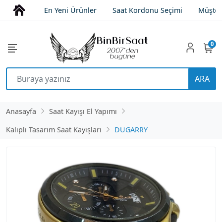
En Yeni Ürünler
Saat Kordonu Seçimi
Müşter
0
ARA
Anasayfa
Saat Kayışı El Yapımı
Kalıplı Tasarım Saat Kayışları
DUGARRY