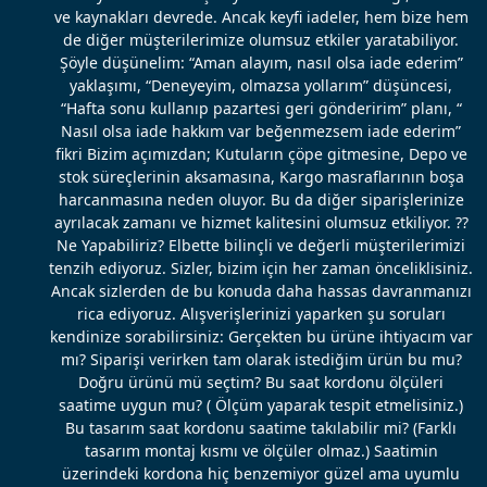
ve kaynakları devrede. Ancak keyfi iadeler, hem bize hem
de diğer müşterilerimize olumsuz etkiler yaratabiliyor.
Şöyle düşünelim: “Aman alayım, nasıl olsa iade ederim”
yaklaşımı, “Deneyeyim, olmazsa yollarım” düşüncesi,
“Hafta sonu kullanıp pazartesi geri gönderirim” planı, “
Nasıl olsa iade hakkım var beğenmezsem iade ederim”
fikri Bizim açımızdan; Kutuların çöpe gitmesine, Depo ve
stok süreçlerinin aksamasına, Kargo masraflarının boşa
harcanmasına neden oluyor. Bu da diğer siparişlerinize
ayrılacak zamanı ve hizmet kalitesini olumsuz etkiliyor. ??
Ne Yapabiliriz? Elbette bilinçli ve değerli müşterilerimizi
tenzih ediyoruz. Sizler, bizim için her zaman önceliklisiniz.
Ancak sizlerden de bu konuda daha hassas davranmanızı
rica ediyoruz. Alışverişlerinizi yaparken şu soruları
kendinize sorabilirsiniz: Gerçekten bu ürüne ihtiyacım var
mı? Siparişi verirken tam olarak istediğim ürün bu mu?
Doğru ürünü mü seçtim? Bu saat kordonu ölçüleri
saatime uygun mu? ( Ölçüm yaparak tespit etmelisiniz.)
Bu tasarım saat kordonu saatime takılabilir mi? (Farklı
tasarım montaj kısmı ve ölçüler olmaz.) Saatimin
üzerindeki kordona hiç benzemiyor güzel ama uyumlu