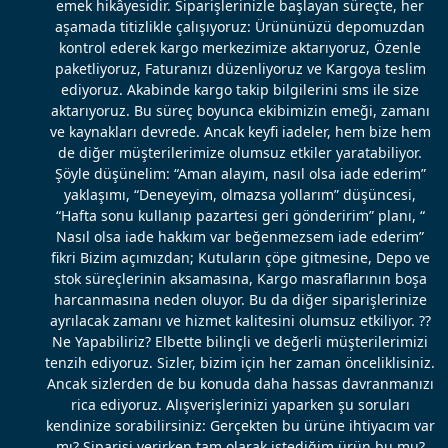
emek hikâyesidir. Siparişlerinizle başlayan süreçte, her
aşamada titizlikle çalışıyoruz: Ürününüzü depomuzdan
kontrol ederek kargo merkezimize aktarıyoruz, Özenle
paketliyoruz, Faturanızı düzenliyoruz ve Kargoya teslim
ediyoruz. Akabinde kargo takip bilgilerini sms ile size
aktarıyoruz. Bu süreç boyunca ekibimizin emeği, zamanı
ve kaynakları devrede. Ancak keyfi iadeler, hem bize hem
de diğer müşterilerimize olumsuz etkiler yaratabiliyor.
Şöyle düşünelim: “Aman alayım, nasıl olsa iade ederim”
yaklaşımı, “Deneyeyim, olmazsa yollarım” düşüncesi,
“Hafta sonu kullanıp pazartesi geri gönderirim” planı, “
Nasıl olsa iade hakkım var beğenmezsem iade ederim”
fikri Bizim açımızdan; Kutuların çöpe gitmesine, Depo ve
stok süreçlerinin aksamasına, Kargo masraflarının boşa
harcanmasına neden oluyor. Bu da diğer siparişlerinize
ayrılacak zamanı ve hizmet kalitesini olumsuz etkiliyor. ??
Ne Yapabiliriz? Elbette bilinçli ve değerli müşterilerimizi
tenzih ediyoruz. Sizler, bizim için her zaman önceliklisiniz.
Ancak sizlerden de bu konuda daha hassas davranmanızı
rica ediyoruz. Alışverişlerinizi yaparken şu soruları
kendinize sorabilirsiniz: Gerçekten bu ürüne ihtiyacım var
mı? Siparişi verirken tam olarak istediğim ürün bu mu?