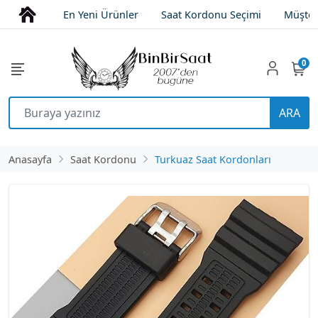
En Yeni Ürünler
Saat Kordonu Seçimi
Müşter
0
ARA
Anasayfa
Saat Kordonu
Turkuaz Saat Kordonları