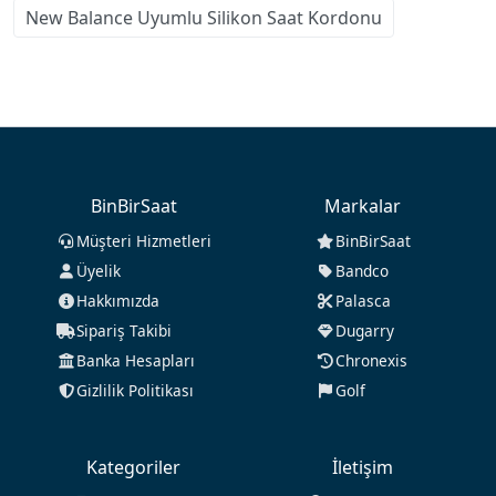
New Balance Uyumlu Silikon Saat Kordonu
BinBirSaat
Markalar
Müşteri Hizmetleri
BinBirSaat
Üyelik
Bandco
Hakkımızda
Palasca
Sipariş Takibi
Dugarry
Banka Hesapları
Chronexis
Gizlilik Politikası
Golf
Kategoriler
İletişim