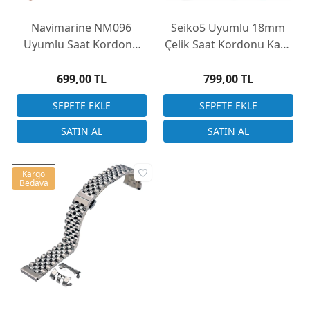
Navimarine NM096
Seiko5 Uyumlu 18mm
Uyumlu Saat Kordonu
Çelik Saat Kordonu Kasa
Kauçuk Rubber
Girişi Kulaklı Düz Model
32x20mm
699,00 TL
799,00 TL
Kargo
Bedava