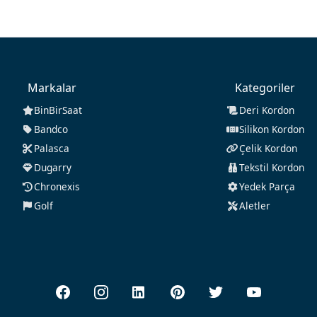
Markalar
Kategoriler
BinBirSaat
Deri Kordon
Bandco
Silikon Kordon
Palasca
Çelik Kordon
Dugarry
Tekstil Kordon
Chronexis
Yedek Parça
Golf
Aletler