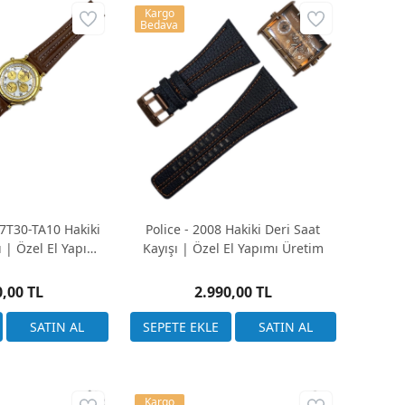
kunun bir ürünüdür. El işçiliği ile hazırlanan kordonlar,
Kargo
Bedava
leri ile her zevke hitap eder. Klasik siyahtan doğal
niz. Ayrıca, farklı dikiş desenleri, tokalar ve detaylar ile
özellikleri sayesinde el yapımı hakiki deri sat kordonları,
 etkinliklerde şıklığınızı ve tarzınızı tamamlamak için
karlığın incelikleriyle bir araya gelerek kişisel tarzınızı
özgünlüğü bir arada sunan bu kordonlara göz atmayı
 7T30-TA10 Hakiki
Police - 2008 Hakiki Deri Saat
ı | Özel El Yapımı
Kayışı | Özel El Yapımı Üretim
etim
0,00 TL
2.990,00 TL
Kargo