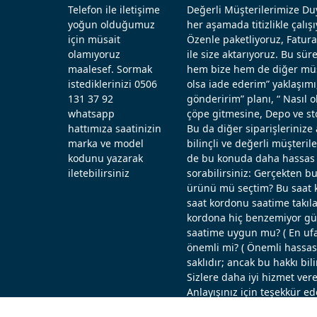
Telefon ile iletişime
Değerli Müşterilerimize Duy
yoğun olduğumuz
her aşamada titizlikle çal
için müsait
Özenle paketliyoruz, Fatura
olamıyoruz
ile size aktarıyoruz. Bu sü
maalesef. Sormak
hem bize hem de diğer müşt
istediklerinizi 0506
olsa iade ederim” yaklaşımı
131 37 92
gönderirim” planı, “ Nasıl
whatsapp
çöpe gitmesine, Depo ve st
hattımıza saatinizin
Bu da diğer siparişlerinize 
marka ve model
bilinçli ve değerli müşteril
kodunu yazarak
de bu konuda daha hassas d
iletebilirsiniz
sorabilirsiniz: Gerçekten b
ürünü mü seçtim? Bu saat k
saat kordonu saatime takıla
kordona hiç benzemiyor güz
saatime uygun mu? ( En ufak
önemli mi? ( Önemli hassas ö
saklıdır; ancak bu hakkı bi
Sizlere daha iyi hizmet vere
Anlayışınız için teşekkür ed