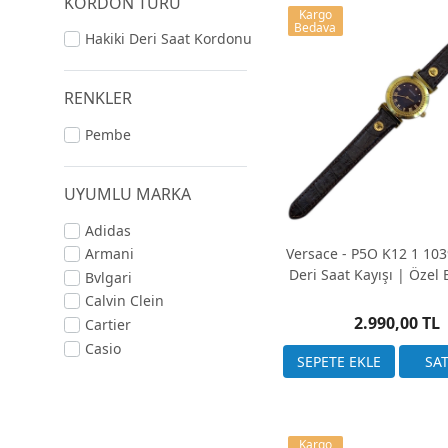
KORDON TÜRÜ
dokunuşların hissedildiği
Kargo
Bedava
saatinizi taşıdığınız bile
Hakiki Deri Saat Kordonu
Stil ve Çeşitlilik:
Kişise
kahverengiye, canlı renkle
RENKLER
saat koleksiyonunuzu zeng
Pembe
Dayanıklılık ve Konfor:
günlük kullanıma uygun, 
UYUMLU MARKA
ideal bir tercihtir. Sonuç
yansıtan eşsiz aksesuarl
Adidas
düşünerek, saatinizi benze
Versace - P5O K12 1 103
Armani
Deri Saat Kayışı | Özel 
Bvlgari
Üretim
Calvin Clein
2.990,00 TL
Cartier
Casio
Cerruti 1881
Citizen
Diesel
Dolce Gabana
Kargo