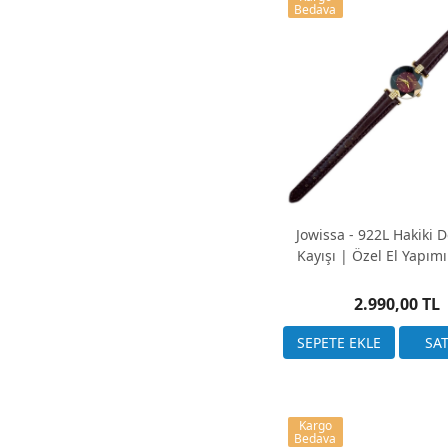
Bedava
Fossil
Guess
Hublot
IWC
Jacques Lemans
Lacoste
Longines
Michael Kors
POLICE
Police
Jowissa - 922L Hakiki D
Polo
Kayışı | Özel El Yapım
Seiko
Slazenger
2.990,00 TL
Swatch
Tissot
Tommy Hilfiger
Welder
Kargo
Bedava