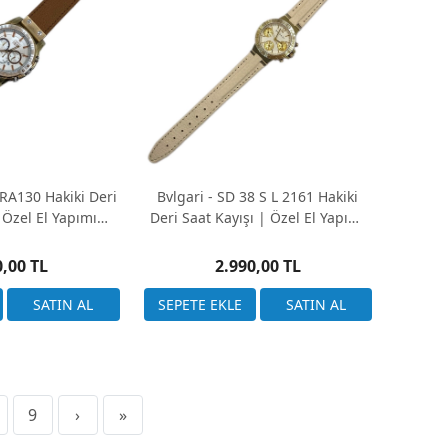
CRA130 Hakiki Deri
Bvlgari - SD 38 S L 2161 Hakiki
 Özel El Yapımı
Deri Saat Kayışı | Özel El Yapımı
etim
Üretim
0,00 TL
2.990,00 TL
9
›
»