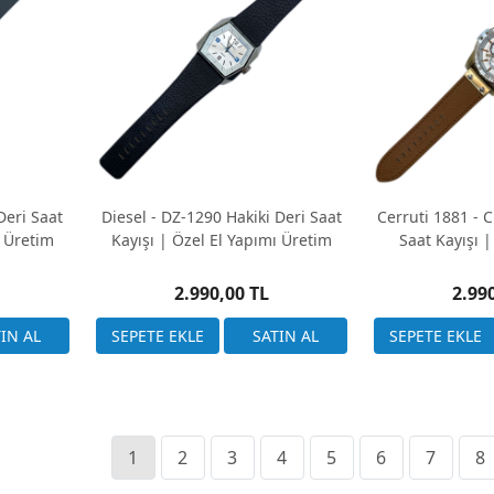
Deri Saat
Diesel - DZ-1290 Hakiki Deri Saat
Cerruti 1881 - 
ı Üretim
Kayışı | Özel El Yapımı Üretim
Saat Kayışı |
Ür
2.990,00 TL
2.99
1
2
3
4
5
6
7
8