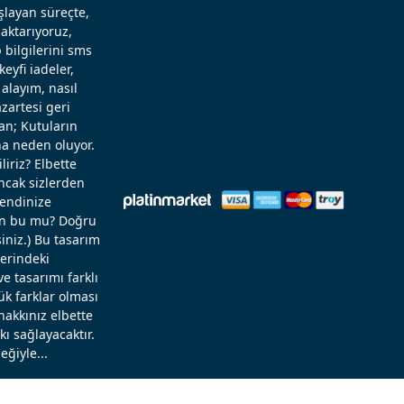
aşlayan süreçte,
aktarıyoruz,
 bilgilerini sms
eyfi iadeler,
alayım, nasıl
zartesi geri
an; Kutuların
a neden oluyor.
liriz? Elbette
Ancak sizlerden
kendinize
rün bu mu? Doğru
niz.) Bu tasarım
zerindeki
 tasarımı farklı
ük farklar olması
hakkınız elbette
ı sağlayacaktır.
eğiyle...