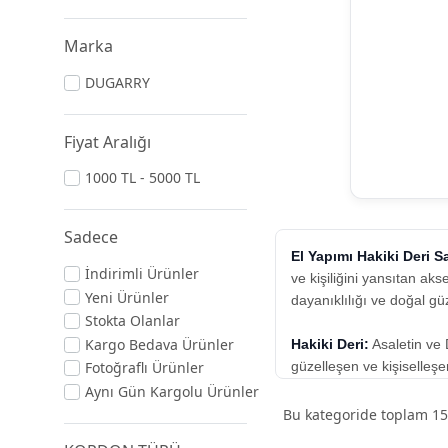
Marka
DUGARRY
Fiyat Aralığı
1000 TL - 5000 TL
Sadece
El Yapımı Hakiki Deri S
İndirimli Ürünler
ve kişiliğini yansıtan ak
Yeni Ürünler
dayanıklılığı ve doğal güz
Stokta Olanlar
Kargo Bedava Ürünler
Hakiki Deri:
Asaletin ve 
güzelleşen ve kişiselleşen
Fotoğraflı Ürünler
sayede her bir kordon, k
Aynı Gün Kargolu Ürünler
Bu kategoride toplam
15
El İşi:
Zanaatkarlığın İncel