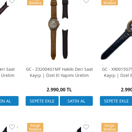
Bedava
Bedava
eri Saat
GC - Z32004G1MF Hakiki Deri Saat
GC - X90015G7S
ı Üretim
Kayışı | Özel El Yapımı Üretim
Kayışı | Özel 
2.990,00 TL
2.99
Kargo
Kargo
Bedava
Bedava