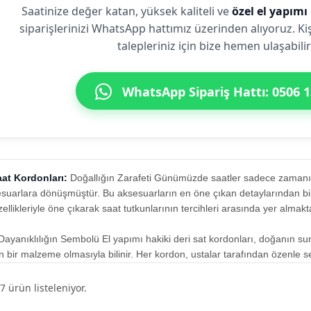
Saatinize değer katan, yüksek kaliteli ve
özel el yapımı
siparişlerinizi WhatsApp hattımız üzerinden alıyoruz. Ki
talepleriniz için bize hemen ulaşabilir
WhatsApp Sipariş Hattı: 0506 1
aat Kordonları:
Doğallığın Zarafeti Günümüzde saatler sadece zamanı 
sesuarlara dönüşmüştür. Bu aksesuarların en öne çıkan detaylarından biri i
ellikleriyle öne çıkarak saat tutkunlarının tercihleri arasında yer almakt
Dayanıklılığın Sembolü El yapımı hakiki deri sat kordonları, doğanın s
 bir malzeme olmasıyla bilinir. Her kordon, ustalar tarafından özenle seçi
ullanıcısına benzersiz bir dokunuş ve asalet sunar.
7
ürün listeleniyor.
ikleri Her bir hakiki deri sat kordonu, bir zanaatkârın elinde hayat bulur.