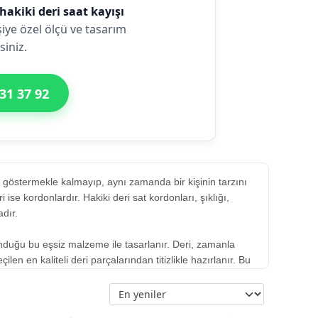
 hakiki deri saat kayışı
şiye özel ölçü ve tasarım
siniz.
31 37 92
göstermekle kalmayıp, aynı zamanda bir kişinin tarzını
se kordonlardır. Hakiki deri sat kordonları, şıklığı,
adır.
unduğu bu eşsiz malzeme ile tasarlanır. Deri, zamanla
len en kaliteli deri parçalarından titizlikle hazırlanır. Bu
 El işçiliği, her detayın özenle işlendiği ve kişisel