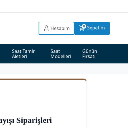
0
Sepetim
Hesabım
Saat Tamir 
Saat 
Günün 
Aletleri
Modelleri
Fırsatı
yışı Siparişleri