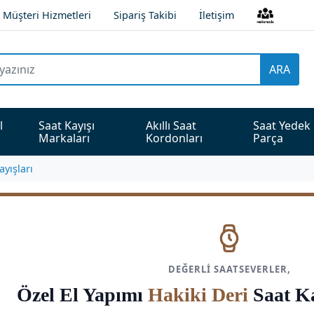
Müşteri Hizmetleri
Sipariş Takibi
İletişim
ARA
l 
Saat Kayışı 
Akıllı Saat 
Saat Yedek 
Markaları
Kordonları
Parça
ayışları
DEĞERLI SAATSEVERLER,
Özel El Yapımı
Hakiki Deri
Saat Ka