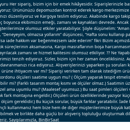
uru Her sipariş, bizim için bir emek hikâyesidir. Siparişlerinizle b
ışıyoruz: Ürününüzü depomuzdan kontrol ederek kargo merkezimize 
nızı düzenliyoruz ve Kargoya teslim ediyoruz. Akabinde kargo takip
reç boyunca ekibimizin emeği, zamanı ve kaynakları devrede. Ancak k
erilerimize olumsuz etkiler yaratabiliyor. Şöyle düşünelim: “Aman 
, “Deneyeyim, olmazsa yollarım” düşüncesi, “Hafta sonu kullanıp pa
 olsa iade hakkım var beğenmezsem iade ederim” fikri Bizim açımızd
ok süreçlerinin aksamasına, Kargo masraflarının boşa harcanmasın
ayrılacak zamanı ve hizmet kalitesini olumsuz etkiliyor. ?? Ne Yapabi
erimizi tenzih ediyoruz. Sizler, bizim için her zaman önceliklisiniz. 
avranmanızı rica ediyoruz. Alışverişlerinizi yaparken şu soruları 
u ürüne ihtiyacım var mı? Siparişi verirken tam olarak istediğim ü
ordonu ölçüleri saatime uygun mu? ( Ölçüm yaparak tespit etmelisi
bilir mi? (Farklı tasarım montaj kısmı ve ölçüler olmaz.) Saatimin ü
el ama uyumlu mu? (Maalesef uyumsuz.) Bu saat pimleri ölçüleri ve
 fark montajına engeldir.) Ölçüleri ürün özelliklerinde yazıyor küç
lçüm gereklidir.) Bu küçük sorular, büyük farklar yaratabilir. İade 
linçli kullanmanız hem bize hem de diğer müşterilerimize büyük katk
bilmek ve birlikte daha güçlü bir alışveriş topluluğu oluşturmak dil
eriz. Saygılarımızla, BinBirSaat