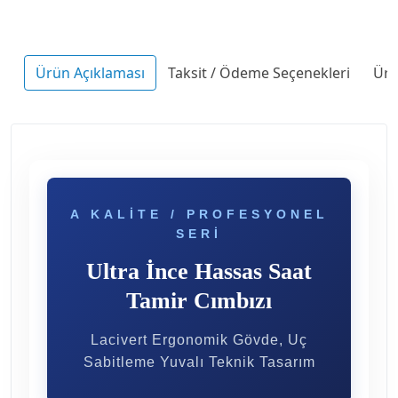
Ürün Açıklaması
Taksit / Ödeme Seçenekleri
Ürü
A KALITE / PROFESYONEL
SERI
Ultra İnce Hassas Saat
Tamir Cımbızı
Lacivert Ergonomik Gövde, Uç
Sabitleme Yuvalı Teknik Tasarım