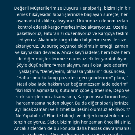
Değerli Müşterilerimize Duyuru Her sipariş, bizim için bir
emek hikâyesidir. Siparişlerinizle başlayan süreçte, her
aşamada titizlikle çalışıyoruz: Ürününüzü depomuzdan
kontrol ederek kargo merkezimize aktarıyoruz, Özenle
paketliyoruz, Faturanızı düzenliyoruz ve Kargoya teslim
ediyoruz. Akabinde kargo takip bilgilerini sms ile size
aktarıyoruz. Bu süreç boyunca ekibimizin emeği, zamanı
ve kaynakları devrede. Ancak keyfi iadeler, hem bize hem
de diğer müşterilerimize olumsuz etkiler yaratabiliyor.
Şöyle düşünelim: “Aman alayım, nasıl olsa iade ederim”
yaklaşımı, “Deneyeyim, olmazsa yollarım” düşüncesi,
“Hafta sonu kullanıp pazartesi geri gönderirim” planı, “
Nasıl olsa iade hakkım var beğenmezsem iade ederim”
fikri Bizim açımızdan; Kutuların çöpe gitmesine, Depo ve
stok süreçlerinin aksamasına, Kargo masraflarının boşa
harcanmasına neden oluyor. Bu da diğer siparişlerinize
ayrılacak zamanı ve hizmet kalitesini olumsuz etkiliyor. ??
Ne Yapabiliriz? Elbette bilinçli ve değerli müşterilerimizi
tenzih ediyoruz. Sizler, bizim için her zaman önceliklisiniz.
Ancak sizlerden de bu konuda daha hassas davranmanızı
rica ediyoruz. Alışverişlerinizi yaparken şu soruları