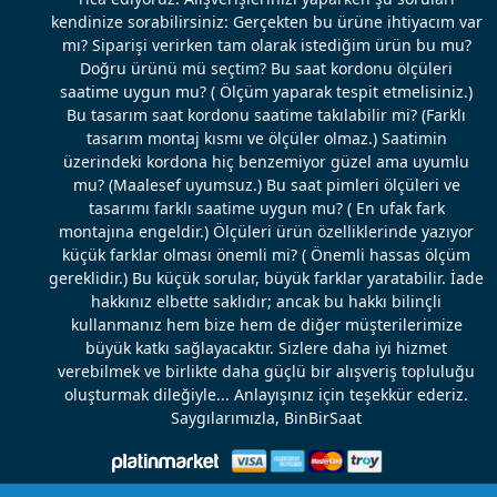
kendinize sorabilirsiniz: Gerçekten bu ürüne ihtiyacım var
mı? Siparişi verirken tam olarak istediğim ürün bu mu?
Doğru ürünü mü seçtim? Bu saat kordonu ölçüleri
saatime uygun mu? ( Ölçüm yaparak tespit etmelisiniz.)
Bu tasarım saat kordonu saatime takılabilir mi? (Farklı
tasarım montaj kısmı ve ölçüler olmaz.) Saatimin
üzerindeki kordona hiç benzemiyor güzel ama uyumlu
mu? (Maalesef uyumsuz.) Bu saat pimleri ölçüleri ve
tasarımı farklı saatime uygun mu? ( En ufak fark
montajına engeldir.) Ölçüleri ürün özelliklerinde yazıyor
küçük farklar olması önemli mi? ( Önemli hassas ölçüm
gereklidir.) Bu küçük sorular, büyük farklar yaratabilir. İade
hakkınız elbette saklıdır; ancak bu hakkı bilinçli
kullanmanız hem bize hem de diğer müşterilerimize
büyük katkı sağlayacaktır. Sizlere daha iyi hizmet
verebilmek ve birlikte daha güçlü bir alışveriş topluluğu
oluşturmak dileğiyle... Anlayışınız için teşekkür ederiz.
Saygılarımızla, BinBirSaat