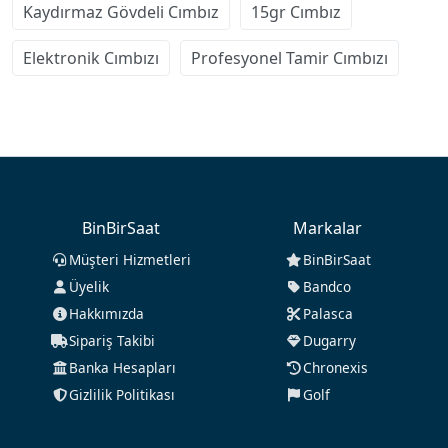
Kaydırmaz Gövdeli Cımbız
15gr Cımbız
Elektronik Cımbızı
Profesyonel Tamir Cımbızı
BinBirSaat
Markalar
Müşteri Hizmetleri
BinBirSaat
Üyelik
Bandco
Hakkımızda
Palasca
Sipariş Takibi
Dugarry
Banka Hesapları
Chronexis
Gizlilik Politikası
Golf