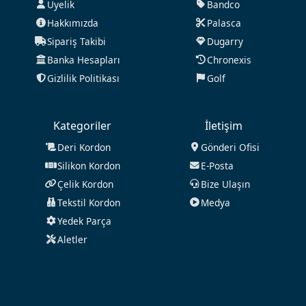
Üyelik
Bandco
Hakkımızda
Palasca
Sipariş Takibi
Dugarry
Banka Hesapları
Chronexis
Gizlilik Politikası
Golf
Kategoriler
İletişim
Deri Kordon
Gönderi Ofisi
Silikon Kordon
E-Posta
Çelik Kordon
Bize Ulaşın
Tekstil Kordon
Medya
Yedek Parça
Aletler