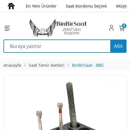
En Yeni Ürünler
Saat Kordonu Seçimi
Müşter
0
ARA
Anasayfa
Saat Tamir Aletleri
BinBirSaat - BBS