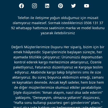
Telefon ile iletişime yoğun olduğumuz için müsait
olamıyoruz maalesef. Sormak istediklerinizi 0506 131 37
92 whatsapp hattımıza saatinizin marka ve model kodunu
yazarak iletebilirsiniz
Değerli Müşterilerimize Duyuru Her sipariş, bizim için bir
emek hikâyesidir. Siparişlerinizle başlayan süreçte, her
aşamada titizlikle çalışıyoruz: Ürününüzü depomuzdan
kontrol ederek kargo merkezimize aktarıyoruz, Özenle
paketliyoruz, Faturanızı düzenliyoruz ve Kargoya teslim
ediyoruz. Akabinde kargo takip bilgilerini sms ile size
aktarıyoruz. Bu süreç boyunca ekibimizin emeği, zamanı
ve kaynakları devrede. Ancak keyfi iadeler, hem bize hem
de diğer müşterilerimize olumsuz etkiler yaratabiliyor.
Şöyle düşünelim: “Aman alayım, nasıl olsa iade ederim”
yaklaşımı, “Deneyeyim, olmazsa yollarım” düşüncesi,
“Hafta sonu kullanıp pazartesi geri gönderirim” planı, “
Nasıl olsa iade hakkım var beğenmezsem iade ederim”