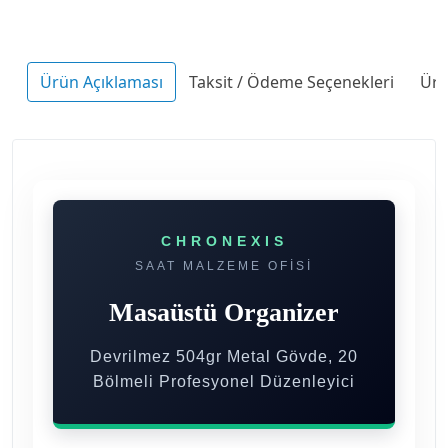
Ürün Açıklaması
Taksit / Ödeme Seçenekleri
Ürü
CHRONEXIS
SAAT MALZEME OFİSİ
Masaüstü Organizer
Devrilmez 504gr Metal Gövde, 20
Bölmeli Profesyonel Düzenleyici