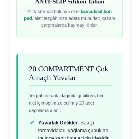
ANTI-SLIP Silikon Taban
Alt kısmında bulunan özel
kauçuk/silikon
ped
, aleti tezgâhınıza adeta mühürler; kazara
çarpmalarda kaymayı önler.
20 COMPARTMENT Çok
Amaçlı Yuvalar
Tezgâhınızdaki dağınıklığı bitiren, her
alet için optimize edilmiş 20 adet
depolama alanı:
Yuvarlak Delikler:
Saatçi
tornavidaları, yağlama çubukları
ve ince saplı fırçalar için idealdir.