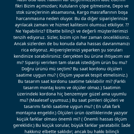
fikri Bizim açımızdan; Kutuların çöpe gitmesine, Depo ve
stok süreçlerinin aksamasına, Kargo masraflarının boşa
harcanmasına neden oluyor. Bu da diğer siparişlerinize
ayrılacak zamanı ve hizmet kalitesini olumsuz etkiliyor. ??
Ne Yapabiliriz? Elbette bilinçli ve değerli müşterilerimizi
tenzih ediyoruz. Sizler, bizim için her zaman önceliklisiniz.
Ancak sizlerden de bu konuda daha hassas davranmanızı
rica ediyoruz. Alışverişlerinizi yaparken şu soruları
kendinize sorabilirsiniz: Gerçekten bu ürüne ihtiyacım var
mı? Siparişi verirken tam olarak istediğim ürün bu mu?
Doğru ürünü mü seçtim? Bu saat kordonu ölçüleri
saatime uygun mu? ( Ölçüm yaparak tespit etmelisiniz.)
Bu tasarım saat kordonu saatime takılabilir mi? (Farklı
tasarım montaj kısmı ve ölçüler olmaz.) Saatimin
üzerindeki kordona hiç benzemiyor güzel ama uyumlu
mu? (Maalesef uyumsuz.) Bu saat pimleri ölçüleri ve
tasarımı farklı saatime uygun mu? ( En ufak fark
montajına engeldir.) Ölçüleri ürün özelliklerinde yazıyor
küçük farklar olması önemli mi? ( Önemli hassas ölçüm
gereklidir.) Bu küçük sorular, büyük farklar yaratabilir. İade
hakkınız elbette saklıdır; ancak bu hakkı bilinçli