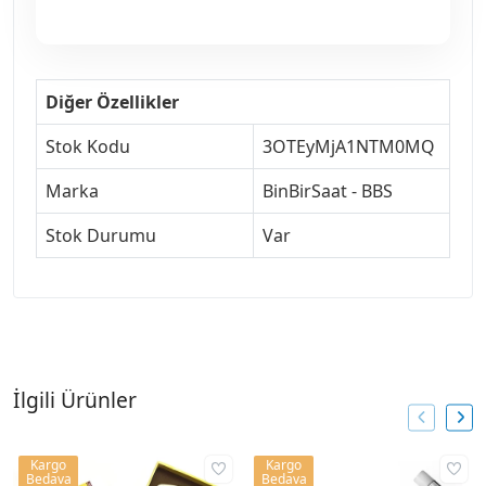
Diğer Özellikler
Stok Kodu
3OTEyMjA1NTM0MQ
Marka
BinBirSaat - BBS
Stok Durumu
Var
İlgili Ürünler
Kargo
Kargo
Bedava
Bedava