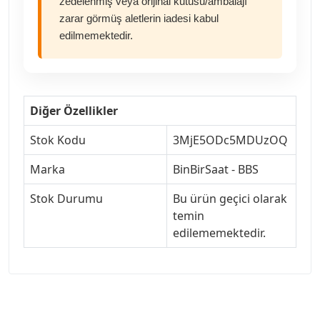
zedelenmiş veya orijinal kutusu/ambalajı
zarar görmüş aletlerin iadesi kabul
edilmemektedir.
Diğer Özellikler
Stok Kodu
3MjE5ODc5MDUzOQ
Marka
BinBirSaat - BBS
Stok Durumu
Bu ürün geçici olarak
temin
edilememektedir.