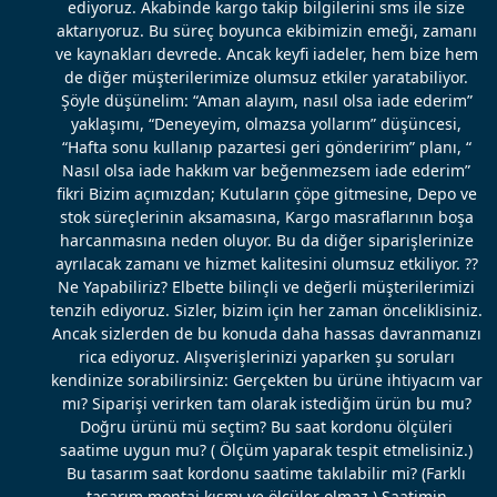
ediyoruz. Akabinde kargo takip bilgilerini sms ile size
aktarıyoruz. Bu süreç boyunca ekibimizin emeği, zamanı
ve kaynakları devrede. Ancak keyfi iadeler, hem bize hem
de diğer müşterilerimize olumsuz etkiler yaratabiliyor.
Şöyle düşünelim: “Aman alayım, nasıl olsa iade ederim”
yaklaşımı, “Deneyeyim, olmazsa yollarım” düşüncesi,
“Hafta sonu kullanıp pazartesi geri gönderirim” planı, “
Nasıl olsa iade hakkım var beğenmezsem iade ederim”
fikri Bizim açımızdan; Kutuların çöpe gitmesine, Depo ve
stok süreçlerinin aksamasına, Kargo masraflarının boşa
harcanmasına neden oluyor. Bu da diğer siparişlerinize
ayrılacak zamanı ve hizmet kalitesini olumsuz etkiliyor. ??
Ne Yapabiliriz? Elbette bilinçli ve değerli müşterilerimizi
tenzih ediyoruz. Sizler, bizim için her zaman önceliklisiniz.
Ancak sizlerden de bu konuda daha hassas davranmanızı
rica ediyoruz. Alışverişlerinizi yaparken şu soruları
kendinize sorabilirsiniz: Gerçekten bu ürüne ihtiyacım var
mı? Siparişi verirken tam olarak istediğim ürün bu mu?
Doğru ürünü mü seçtim? Bu saat kordonu ölçüleri
saatime uygun mu? ( Ölçüm yaparak tespit etmelisiniz.)
Bu tasarım saat kordonu saatime takılabilir mi? (Farklı
tasarım montaj kısmı ve ölçüler olmaz.) Saatimin