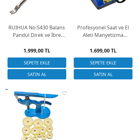
RUIHUA No:5430 Balans
Profesyonel Saat ve El
Pandül Direk ve İbre
Aleti Manyetizma
Çıkarma Levyesi (1.6mm)
Giderici (Demagnetizer)
Tui Ci Qi
1.999,00 TL
1.699,00 TL