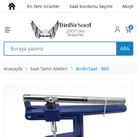
En Yeni Ürünler
Saat Kordonu Seçimi
Müşter
0
ARA
Anasayfa
Saat Tamir Aletleri
BinBirSaat - BBS