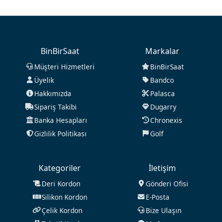
BinBirSaat
Markalar
Müşteri Hizmetleri
BinBirSaat
Üyelik
Bandco
Hakkımızda
Palasca
Sipariş Takibi
Dugarry
Banka Hesapları
Chronexis
Gizlilik Politikası
Golf
Kategoriler
İletişim
Deri Kordon
Gönderi Ofisi
Silikon Kordon
E-Posta
Çelik Kordon
Bize Ulaşın