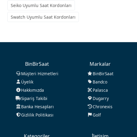
Seiko Uyumlu Saat Kordonları
Swatch Uyumlu Saat Kordonları
BinBirSaat
Markalar
Müşteri Hizmetleri
BinBirSaat
Üyelik
Bandco
Hakkımızda
Palasca
Sipariş Takibi
Dugarry
Banka Hesapları
Chronexis
Gizlilik Politikası
Golf
Kategoriler
İletişim