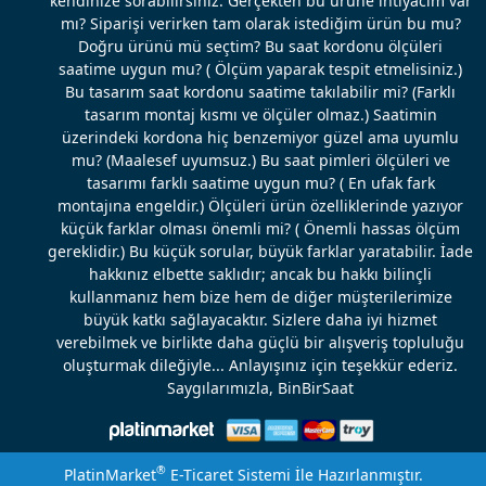
kendinize sorabilirsiniz: Gerçekten bu ürüne ihtiyacım var
mı? Siparişi verirken tam olarak istediğim ürün bu mu?
Doğru ürünü mü seçtim? Bu saat kordonu ölçüleri
saatime uygun mu? ( Ölçüm yaparak tespit etmelisiniz.)
Bu tasarım saat kordonu saatime takılabilir mi? (Farklı
tasarım montaj kısmı ve ölçüler olmaz.) Saatimin
üzerindeki kordona hiç benzemiyor güzel ama uyumlu
mu? (Maalesef uyumsuz.) Bu saat pimleri ölçüleri ve
tasarımı farklı saatime uygun mu? ( En ufak fark
montajına engeldir.) Ölçüleri ürün özelliklerinde yazıyor
küçük farklar olması önemli mi? ( Önemli hassas ölçüm
gereklidir.) Bu küçük sorular, büyük farklar yaratabilir. İade
hakkınız elbette saklıdır; ancak bu hakkı bilinçli
kullanmanız hem bize hem de diğer müşterilerimize
büyük katkı sağlayacaktır. Sizlere daha iyi hizmet
verebilmek ve birlikte daha güçlü bir alışveriş topluluğu
oluşturmak dileğiyle... Anlayışınız için teşekkür ederiz.
Saygılarımızla, BinBirSaat
®
PlatinMarket
E-Ticaret Sistemi
İle Hazırlanmıştır.