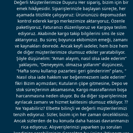
Değerli Müşterilerimize Duyuru Her sipariş, bizim için bir
emek hikâyesidir. Siparişlerinizle başlayan süreçte, her
aşamada titizlikle çalışıyoruz: Ürününüzü depomuzdan
kontrol ederek kargo merkezimize aktarıyoruz, Özenle
paketliyoruz, Faturanızı düzenliyoruz ve Kargoya teslim
ediyoruz. Akabinde kargo takip bilgilerini sms ile size
aktarıyoruz. Bu süreç boyunca ekibimizin emeği, zamanı
ve kaynakları devrede. Ancak keyfi iadeler, hem bize hem
de diğer müşterilerimize olumsuz etkiler yaratabiliyor.
Şöyle düşünelim: “Aman alayım, nasıl olsa iade ederim”
yaklaşımı, “Deneyeyim, olmazsa yollarım” düşüncesi,
“Hafta sonu kullanıp pazartesi geri gönderirim” planı, “
Nasıl olsa iade hakkım var beğenmezsem iade ederim”
fikri Bizim açımızdan; Kutuların çöpe gitmesine, Depo ve
stok süreçlerinin aksamasına, Kargo masraflarının boşa
harcanmasına neden oluyor. Bu da diğer siparişlerinize
ayrılacak zamanı ve hizmet kalitesini olumsuz etkiliyor. ??
Ne Yapabiliriz? Elbette bilinçli ve değerli müşterilerimizi
tenzih ediyoruz. Sizler, bizim için her zaman önceliklisiniz.
Ancak sizlerden de bu konuda daha hassas davranmanızı
rica ediyoruz. Alışverişlerinizi yaparken şu soruları