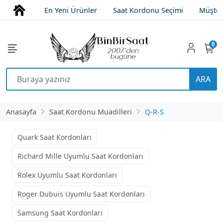
En Yeni Ürünler
Saat Kordonu Seçimi
Müşter
0
ARA
Anasayfa
Saat Kordonu Muadilleri
Q-R-S
Quark Saat Kordonları
Richard Mille Uyumlu Saat Kordonları
Rolex Uyumlu Saat Kordonları
Roger Dubuis Uyumlu Saat Kordonları
Samsung Saat Kordonları