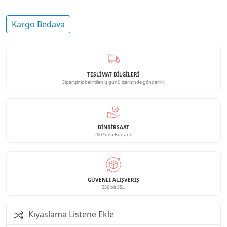
Kargo Bedava
TESLİMAT BİLGİLERİ
Siparişiniz belirtilen iş günü içerisinde gönderilir.
BINBIRSAAT
2007'den Bugüne
GÜVENLI ALIŞVERIŞ
256 bit SSL
Kıyaslama Listene Ekle