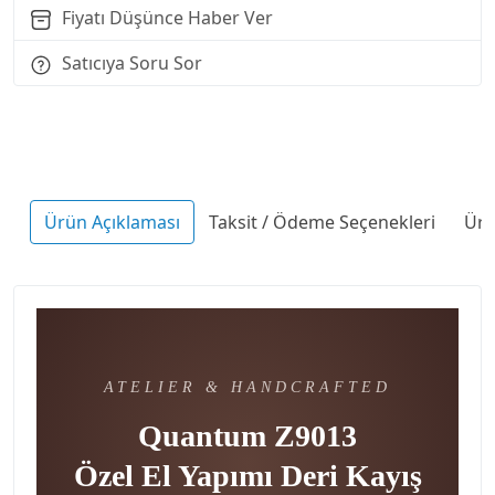
Fiyatı Düşünce Haber Ver
Satıcıya Soru Sor
Ürün Açıklaması
Taksit / Ödeme Seçenekleri
Ürü
ATELIER & HANDCRAFTED
Quantum Z9013
Özel El Yapımı Deri Kayış