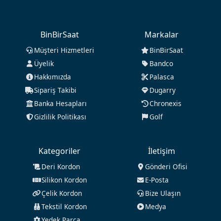
BinBirSaat
Markalar
Müşteri Hizmetleri
BinBirSaat
Üyelik
Bandco
Hakkımızda
Palasca
Sipariş Takibi
Dugarry
Banka Hesapları
Chronexis
Gizlilik Politikası
Golf
Kategoriler
İletişim
Deri Kordon
Gönderi Ofisi
Silikon Kordon
E-Posta
Çelik Kordon
Bize Ulaşın
Tekstil Kordon
Medya
Yedek Parça