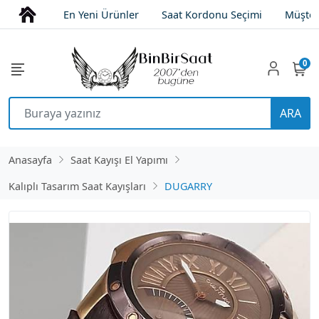
En Yeni Ürünler
Saat Kordonu Seçimi
Müşter
0
ARA
Anasayfa
Saat Kayışı El Yapımı
Kalıplı Tasarım Saat Kayışları
DUGARRY