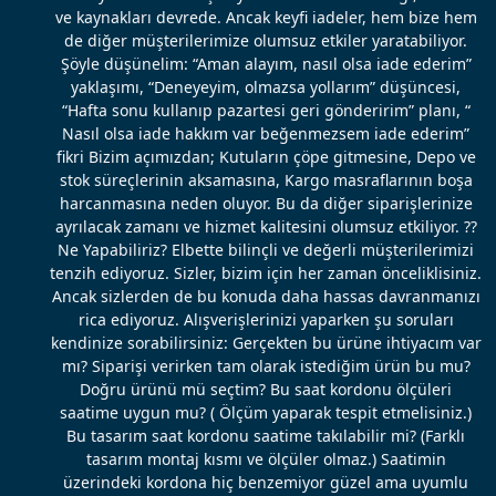
ve kaynakları devrede. Ancak keyfi iadeler, hem bize hem
de diğer müşterilerimize olumsuz etkiler yaratabiliyor.
Şöyle düşünelim: “Aman alayım, nasıl olsa iade ederim”
yaklaşımı, “Deneyeyim, olmazsa yollarım” düşüncesi,
“Hafta sonu kullanıp pazartesi geri gönderirim” planı, “
Nasıl olsa iade hakkım var beğenmezsem iade ederim”
fikri Bizim açımızdan; Kutuların çöpe gitmesine, Depo ve
stok süreçlerinin aksamasına, Kargo masraflarının boşa
harcanmasına neden oluyor. Bu da diğer siparişlerinize
ayrılacak zamanı ve hizmet kalitesini olumsuz etkiliyor. ??
Ne Yapabiliriz? Elbette bilinçli ve değerli müşterilerimizi
tenzih ediyoruz. Sizler, bizim için her zaman önceliklisiniz.
Ancak sizlerden de bu konuda daha hassas davranmanızı
rica ediyoruz. Alışverişlerinizi yaparken şu soruları
kendinize sorabilirsiniz: Gerçekten bu ürüne ihtiyacım var
mı? Siparişi verirken tam olarak istediğim ürün bu mu?
Doğru ürünü mü seçtim? Bu saat kordonu ölçüleri
saatime uygun mu? ( Ölçüm yaparak tespit etmelisiniz.)
Bu tasarım saat kordonu saatime takılabilir mi? (Farklı
tasarım montaj kısmı ve ölçüler olmaz.) Saatimin
üzerindeki kordona hiç benzemiyor güzel ama uyumlu